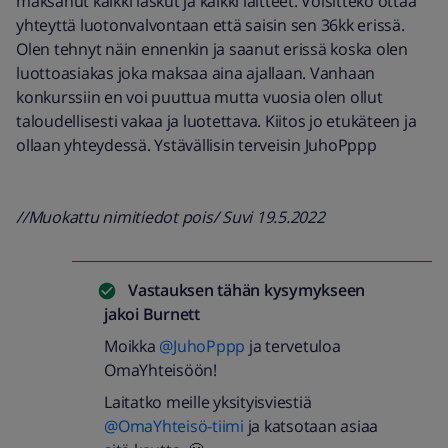
maksanut kaikki laskut ja kaikki laitteet. Voisitteko ottaa
yhteyttä luotonvalvontaan että saisin sen 36kk erissä.
Olen tehnyt näin ennenkin ja saanut erissä koska olen
luottoasiakas joka maksaa aina ajallaan. Vanhaan
konkurssiin en voi puuttua mutta vuosia olen ollut
taloudellisesti vakaa ja luotettava. Kiitos jo etukäteen ja
ollaan yhteydessä. Ystävällisin terveisin JuhoPppp
//Muokattu nimitiedot pois/ Suvi 19.5.2022
Vastauksen tähän kysymykseen
jakoi
Burnett
Moikka
@JuhoPppp
ja tervetuloa
OmaYhteisöön!
Laitatko meille yksityisviestiä
@OmaYhteisö-tiimi
ja katsotaan asiaa