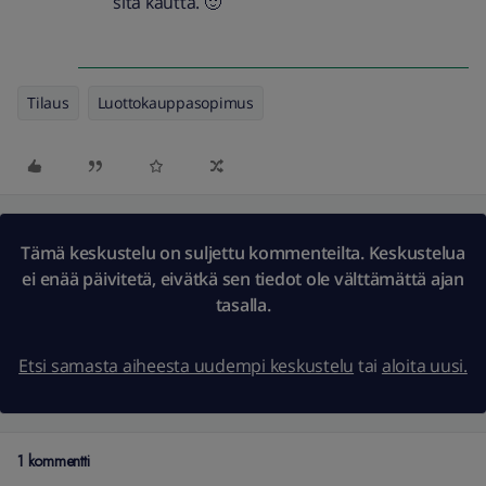
sitä kautta. 🙂
Tilaus
Luottokauppasopimus
Tämä keskustelu on suljettu kommenteilta. Keskustelua
ei enää päivitetä, eivätkä sen tiedot ole välttämättä ajan
tasalla.
Etsi samasta aiheesta uudempi keskustelu
tai
aloita uusi.
1 kommentti