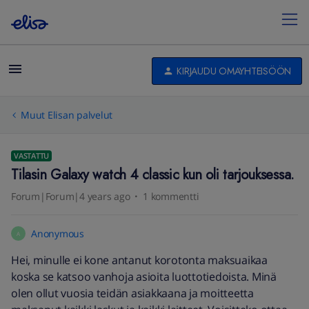
KIRJAUDU OMAYHTEISÖÖN
Muut Elisan palvelut
VASTATTU
Tilasin Galaxy watch 4 classic kun oli tarjouksessa.
Forum|Forum|4 years ago
1 kommentti
Anonymous
A
Hei, minulle ei kone antanut korotonta maksuaikaa
koska se katsoo vanhoja asioita luottotiedoista. Minä
olen ollut vuosia teidän asiakkaana ja moitteetta