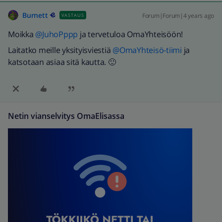
Burnett
Forum|Forum|4 years ago
VASTAUS
Moikka
@JuhoPppp
ja tervetuloa OmaYhteisöön!
Laitatko meille yksityisviestiä
@OmaYhteisö-tiimi
ja
katsotaan asiaa sitä kautta. 🙂
Netin vianselvitys OmaElisassa