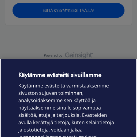
ESITÄ KYSYMYKSESI TÄÄLLÄ!
OmaYhteisö-käyttöehdot
Accessibility statement
Käytämme evästeitä sivuillamme
Käytämme evästeitä varmistaaksemme
sivuston sujuvan toiminnan,
Laitteet & liittymät
analysoidaksemme sen käyttöä ja
näyttääksemme sinulle sopivampaa
sisältöä, etuja ja tarjouksia. Evästeiden
Palvelut
avulla kerättyjä tietoja, kuten selaintietoja
ja ostotietoja, voidaan jakaa
Tuki