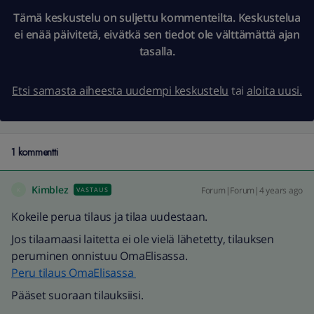
Tämä keskustelu on suljettu kommenteilta. Keskustelua
ei enää päivitetä, eivätkä sen tiedot ole välttämättä ajan
tasalla.
Etsi samasta aiheesta uudempi keskustelu
tai
aloita uusi.
1 kommentti
Kimblez
Forum|Forum|4 years ago
VASTAUS
K
Kokeile perua tilaus ja tilaa uudestaan.
Jos tilaamaasi laitetta ei ole vielä lähetetty, tilauksen
peruminen onnistuu OmaElisassa.
Peru tilaus OmaElisassa
Pääset suoraan tilauksiisi.