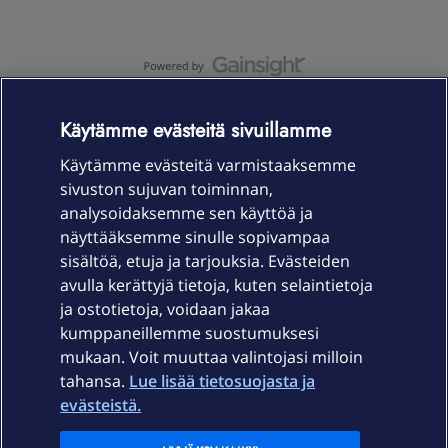
OmaYhteisö-käyttöehdot
Accessibility statement
Käytämme evästeitä sivuillamme
Käytämme evästeitä varmistaaksemme
sivuston sujuvan toiminnan,
Laitteet & liittymät
analysoidaksemme sen käyttöä ja
näyttääksemme sinulle sopivampaa
sisältöä, etuja ja tarjouksia. Evästeiden
Palvelut
avulla kerättyjä tietoja, kuten selaintietoja
ja ostotietoja, voidaan jakaa
Tuki
kumppaneillemme suostumuksesi
mukaan. Voit muuttaa valintojasi milloin
tahansa.
Lue lisää tietosuojasta ja
Ajankohtaista
evästeistä.
Elisa Oyj