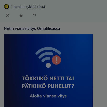
1 henkilö tykkää tästä
Netin vianselvitys OmaElisassa