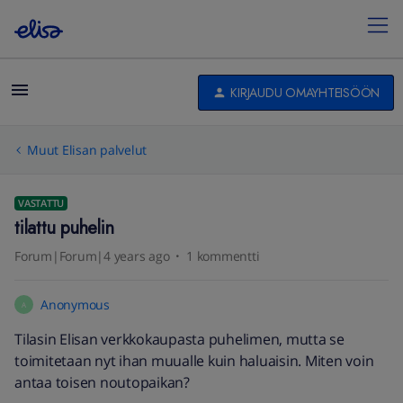
KIRJAUDU OMAYHTEISÖÖN
Muut Elisan palvelut
VASTATTU
tilattu puhelin
Forum|Forum|4 years ago
1 kommentti
Anonymous
A
Tilasin Elisan verkkokaupasta puhelimen, mutta se
toimitetaan nyt ihan muualle kuin haluaisin. Miten voin
antaa toisen noutopaikan?