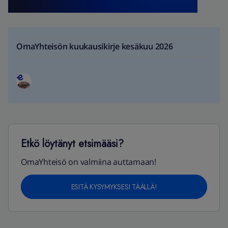
OmaYhteisön kuukausikirje kesäkuu 2026
Etkö löytänyt etsimääsi?
OmaYhteisö on valmiina auttamaan!
ESITÄ KYSYMYKSESI TÄÄLLÄ!