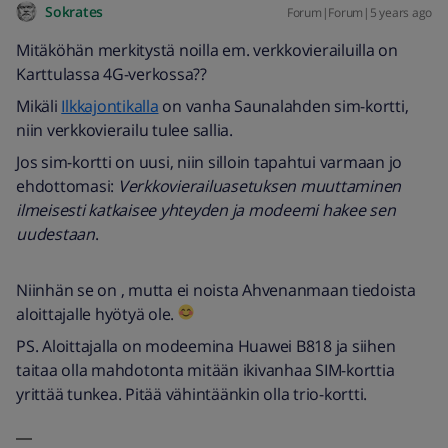
Sokrates
Forum|Forum|5 years ago
Mitäköhän merkitystä noilla em. verkkovierailuilla on
Karttulassa 4G-verkossa??
Mikäli
Ilkkajontikalla
on vanha Saunalahden sim-kortti,
niin verkkovierailu tulee sallia.
Jos sim-kortti on uusi, niin silloin tapahtui varmaan jo
ehdottomasi:
Verkkovierailuasetuksen muuttaminen
ilmeisesti katkaisee yhteyden ja modeemi hakee sen
uudestaan
.
Niinhän se on , mutta ei noista Ahvenanmaan tiedoista
aloittajalle hyötyä ole.
PS. Aloittajalla on modeemina Huawei B818 ja siihen
taitaa olla mahdotonta mitään ikivanhaa SIM-korttia
yrittää tunkea. Pitää vähintäänkin olla trio-kortti.