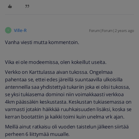
Ville-R
Forum|Forum|2 years ago
V
Vanha viesti mutta kommentoin.
Vika ei ole modeemissa, olen kokeillut useita.
Verkko on Karttulassa aivan tukossa. Ongelmaa
pahentaa se, ettei edes järeillä suuntaavilla ulkoisilla
antenneilla saa yhdistettyä tukariin joka ei olisi tukossa,
se yksi tukiasema dominoi niin voimakkaasti verkkoa
4km päässäkin keskustasta. Keskustan tukiasemassa on
varmasti jotakin häikkää ruuhkaisuuden lisäksi, koska se
kerran bootattiin ja kaikki toimi kuin unelma vrk ajan.
Meillä ainut ratkaisu oli vuoden taistelun jälkeen siirtää
perheen 6 liittymää muualle.