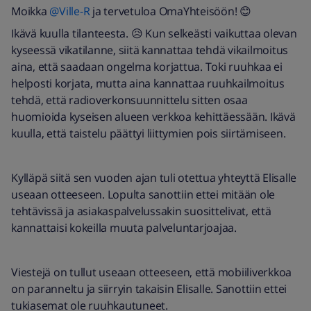
Moikka
@Ville-R
ja tervetuloa OmaYhteisöön! 😊
Ikävä kuulla tilanteesta. 😥 Kun selkeästi vaikuttaa olevan
kyseessä vikatilanne, siitä kannattaa tehdä vikailmoitus
aina, että saadaan ongelma korjattua. Toki ruuhkaa ei
helposti korjata, mutta aina kannattaa ruuhkailmoitus
tehdä, että radioverkonsuunnittelu sitten osaa
huomioida kyseisen alueen verkkoa kehittäessään. Ikävä
kuulla, että taistelu päättyi liittymien pois siirtämiseen.
Kylläpä siitä sen vuoden ajan tuli otettua yhteyttä Elisalle
useaan otteeseen. Lopulta sanottiin ettei mitään ole
tehtävissä ja asiakaspalvelussakin suosittelivat, että
kannattaisi kokeilla muuta palveluntarjoajaa.
Viestejä on tullut useaan otteeseen, että mobiiliverkkoa
on paranneltu ja siirryin takaisin Elisalle. Sanottiin ettei
tukiasemat ole ruuhkautuneet.