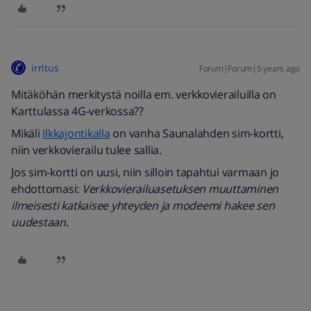
irritus
Forum|Forum|5 years ago
Mitäköhän merkitystä noilla em. verkkovierailuilla on
Karttulassa 4G-verkossa??
Mikäli
Ilkkajontikalla
on vanha Saunalahden sim-kortti,
niin verkkovierailu tulee sallia.
Jos sim-kortti on uusi, niin silloin tapahtui varmaan jo
ehdottomasi:
Verkkovierailuasetuksen muuttaminen
ilmeisesti katkaisee yhteyden ja modeemi hakee sen
uudestaan
.