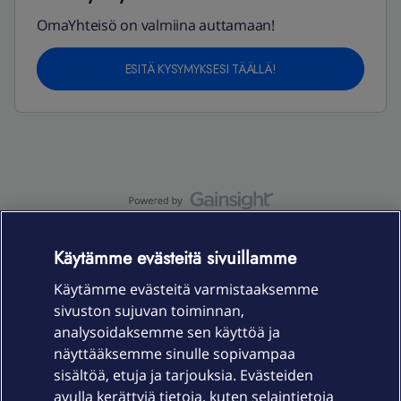
OmaYhteisö on valmiina auttamaan!
ESITÄ KYSYMYKSESI TÄÄLLÄ!
OmaYhteisö-käyttöehdot
Accessibility statement
Käytämme evästeitä sivuillamme
Käytämme evästeitä varmistaaksemme
sivuston sujuvan toiminnan,
Laitteet & liittymät
analysoidaksemme sen käyttöä ja
näyttääksemme sinulle sopivampaa
sisältöä, etuja ja tarjouksia. Evästeiden
Palvelut
avulla kerättyjä tietoja, kuten selaintietoja