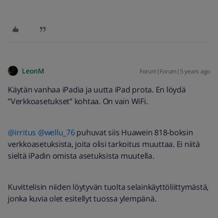
LeonM
Forum|Forum|5 years ago
Käytän vanhaa iPadia ja uutta iPad prota. En löydä
”Verkkoasetukset” kohtaa. On vain WiFi.
@irritus
@wellu_76
puhuvat siis Huawein 818-boksin
verkkoasetuksista, joita olisi tarkoitus muuttaa. Ei niitä
sieltä iPadin omista asetuksista muutella.
Kuvittelisin niiden löytyvän tuolta selainkäyttöliittymästä,
jonka kuvia olet esitellyt tuossa ylempänä.