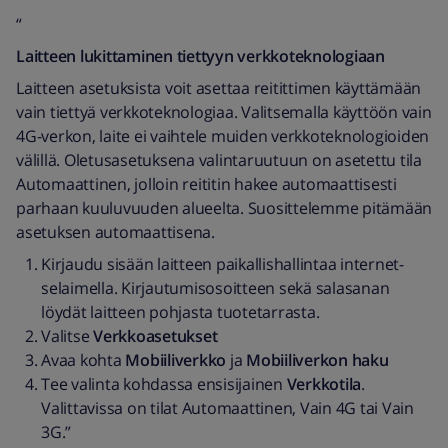
“
Laitteen lukittaminen tiettyyn verkkoteknologiaan
Laitteen asetuksista voit asettaa reitittimen käyttämään
vain tiettyä verkkoteknologiaa. Valitsemalla käyttöön vain
4G-verkon, laite ei vaihtele muiden verkkoteknologioiden
välillä. Oletusasetuksena valintaruutuun on asetettu tila
Automaattinen, jolloin reititin hakee automaattisesti
parhaan kuuluvuuden alueelta. Suosittelemme pitämään
asetuksen automaattisena.
Kirjaudu sisään laitteen paikallishallintaa internet-
selaimella. Kirjautumisosoitteen sekä salasanan
löydät laitteen pohjasta tuotetarrasta.
Valitse
Verkkoasetukset
Avaa kohta
Mobiiliverkko
ja
Mobiiliverkon haku
Tee valinta kohdassa ensisijainen
Verkkotila
.
Valittavissa on tilat Automaattinen, Vain 4G tai Vain
3G.”