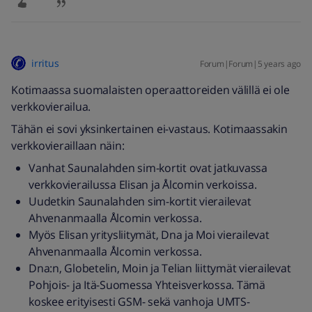
irritus
Forum|Forum|5 years ago
Kotimaassa suomalaisten operaattoreiden välillä ei ole
verkkovierailua.
Tähän ei sovi yksinkertainen ei-vastaus. Kotimaassakin
verkkovieraillaan näin:
Vanhat Saunalahden sim-kortit ovat jatkuvassa
verkkovierailussa Elisan ja Ålcomin verkoissa.
Uudetkin Saunalahden sim-kortit vierailevat
Ahvenanmaalla Ålcomin verkossa.
Myös Elisan yritysliitymät, Dna ja Moi vierailevat
Ahvenanmaalla Ålcomin verkossa.
Dna:n, Globetelin, Moin ja Telian liittymät vierailevat
Pohjois- ja Itä-Suomessa Yhteisverkossa. Tämä
koskee erityisesti GSM- sekä vanhoja UMTS-