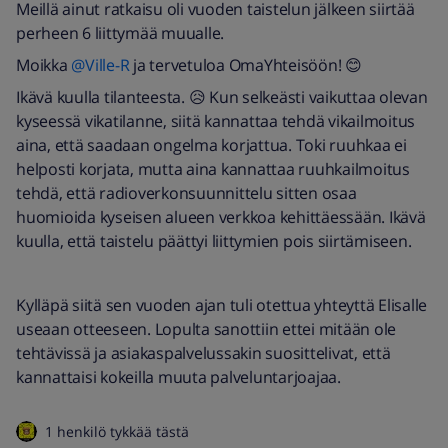
Meillä ainut ratkaisu oli vuoden taistelun jälkeen siirtää
perheen 6 liittymää muualle.
Moikka
@Ville-R
ja tervetuloa OmaYhteisöön! 😊
Ikävä kuulla tilanteesta. 😥 Kun selkeästi vaikuttaa olevan
kyseessä vikatilanne, siitä kannattaa tehdä vikailmoitus
aina, että saadaan ongelma korjattua. Toki ruuhkaa ei
helposti korjata, mutta aina kannattaa ruuhkailmoitus
tehdä, että radioverkonsuunnittelu sitten osaa
huomioida kyseisen alueen verkkoa kehittäessään. Ikävä
kuulla, että taistelu päättyi liittymien pois siirtämiseen.
Kylläpä siitä sen vuoden ajan tuli otettua yhteyttä Elisalle
useaan otteeseen. Lopulta sanottiin ettei mitään ole
tehtävissä ja asiakaspalvelussakin suosittelivat, että
kannattaisi kokeilla muuta palveluntarjoajaa.
1 henkilö tykkää tästä