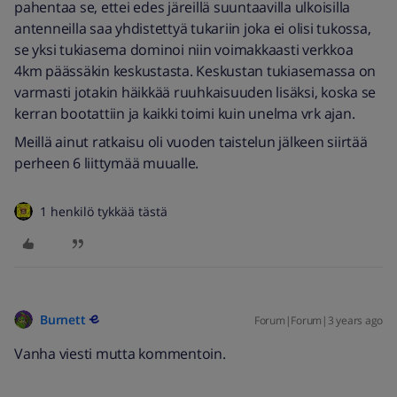
pahentaa se, ettei edes järeillä suuntaavilla ulkoisilla
antenneilla saa yhdistettyä tukariin joka ei olisi tukossa,
se yksi tukiasema dominoi niin voimakkaasti verkkoa
4km päässäkin keskustasta. Keskustan tukiasemassa on
varmasti jotakin häikkää ruuhkaisuuden lisäksi, koska se
kerran bootattiin ja kaikki toimi kuin unelma vrk ajan.
Meillä ainut ratkaisu oli vuoden taistelun jälkeen siirtää
perheen 6 liittymää muualle.
1 henkilö tykkää tästä
Burnett
Forum|Forum|3 years ago
Vanha viesti mutta kommentoin.