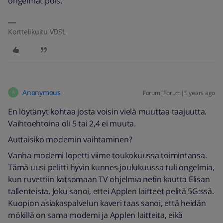
ongelmat pois.
Korttelikuitu VDSL
Anonymous
Forum|Forum|5 years ago
A
En löytänyt kohtaa josta voisin vielä muuttaa taajuutta.
Vaihtoehtoina oli 5 tai 2,4 ei muuta.
Auttaisiko modemin vaihtaminen?
Vanha modemi lopetti viime toukokuussa toimintansa.
Tämä uusi pelitti hyvin kunnes joulukuussa tuli ongelmia,
kun ruvettiin katsomaan TV ohjelmia netin kautta Elisan
tallenteista. Joku sanoi, ettei Applen laitteet pelitä 5G:ssä.
Kuopion asiakaspalvelun kaveri taas sanoi, että heidän
mökillä on sama modemi ja Applen laitteita, eikä