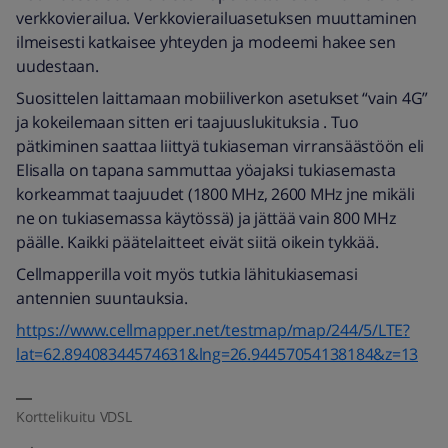
verkkovierailua. Verkkovierailuasetuksen muuttaminen
ilmeisesti katkaisee yhteyden ja modeemi hakee sen
uudestaan.
Suosittelen laittamaan mobiiliverkon asetukset “vain 4G”
ja kokeilemaan sitten eri taajuuslukituksia . Tuo
pätkiminen saattaa liittyä tukiaseman virransäästöön eli
Elisalla on tapana sammuttaa yöajaksi tukiasemasta
korkeammat taajuudet (1800 MHz, 2600 MHz jne mikäli
ne on tukiasemassa käytössä) ja jättää vain 800 MHz
päälle. Kaikki päätelaitteet eivät siitä oikein tykkää.
Cellmapperilla voit myös tutkia lähitukiasemasi
antennien suuntauksia.
https://www.cellmapper.net/testmap/map/244/5/LTE?
lat=62.89408344574631&lng=26.94457054138184&z=13
Korttelikuitu VDSL