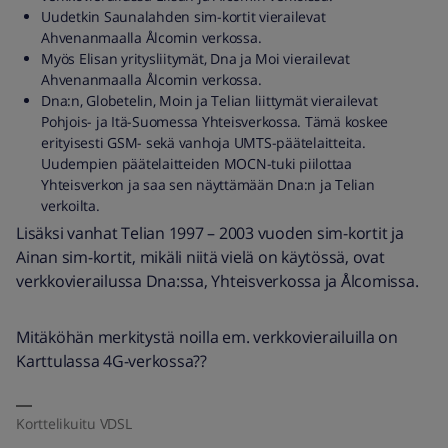
Uudetkin Saunalahden sim-kortit vierailevat
Ahvenanmaalla Ålcomin verkossa.
Myös Elisan yritysliitymät, Dna ja Moi vierailevat
Ahvenanmaalla Ålcomin verkossa.
Dna:n, Globetelin, Moin ja Telian liittymät vierailevat
Pohjois- ja Itä-Suomessa Yhteisverkossa. Tämä koskee
erityisesti GSM- sekä vanhoja UMTS-päätelaitteita.
Uudempien päätelaitteiden MOCN-tuki piilottaa
Yhteisverkon ja saa sen näyttämään Dna:n ja Telian
verkoilta.
Lisäksi vanhat Telian 1997 – 2003 vuoden sim-kortit ja
Ainan sim-kortit, mikäli niitä vielä on käytössä, ovat
verkkovierailussa Dna:ssa, Yhteisverkossa ja Ålcomissa.
Mitäköhän merkitystä noilla em. verkkovierailuilla on
Karttulassa 4G-verkossa??
Korttelikuitu VDSL