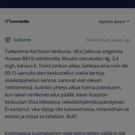
17 kommenttia
Vanhin ensin
Sokrates
Forum|Forum|5 years ago
Tukiasema Karttulan keskusta. ollut jatkuvia ongelmia
Huawei B818 reitittimellä. Muutin oletukseksi 4g, 2,4
mgh, kanava 6. Toimi jonkun aikaa. katkeaa aina noin klo
09,15 aamulla.olen keskustellut useita kertoja
asiakaspalvelun kanssa. sanovat vian olevan
reitittimessä. kuitnkin yhteys alkaa toimia jotenkuten,
kun laitan verkkovierailut päälle. kävin Kuopion
keskustan Elisa liikkeessä. tekivätohjelmistopäivityksen.
Ei auttanut. vika täytyy olla tukiasemassa. mitenkähän se
etenisi ja missä se tehdään. Ilu47.
Kotimaassa suomalaisten operaattoreiden välillä ei ole