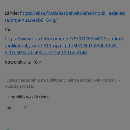
Lähde:
https://elisa.fi/asiakaspalvelu/aihe/mobiililaajakais
ta/ohje/huawei-b818-4g/
tai
https://www.dna.fi/documents/753910/853450/dna_koti
mokkula_4g_wifi_b818_opas.pdf/6f3124d1-850b-b949-
5200-3692b3d490ad?t=1591101522140
Katso sivulta 18 >
"Epäselvää sopimusta tulkitaan yleensä laatijan vahingoksi." -
Kuluttajavirasto
1 henkilö tykkää tästä