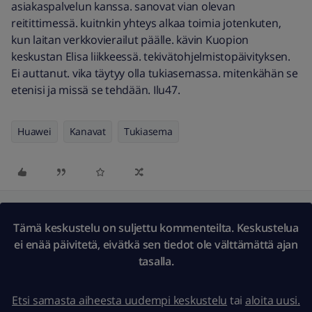
asiakaspalvelun kanssa. sanovat vian olevan
reitittimessä. kuitnkin yhteys alkaa toimia jotenkuten,
kun laitan verkkovierailut päälle. kävin Kuopion
keskustan Elisa liikkeessä. tekivätohjelmistopäivityksen.
Ei auttanut. vika täytyy olla tukiasemassa. mitenkähän se
etenisi ja missä se tehdään. Ilu47.
Huawei
Kanavat
Tukiasema
Tämä keskustelu on suljettu kommenteilta. Keskustelua
ei enää päivitetä, eivätkä sen tiedot ole välttämättä ajan
tasalla.
Etsi samasta aiheesta uudempi keskustelu
tai
aloita uusi.