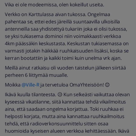
Vika ei ole modeemissa, olen kokeillut useita.
Verkko on Karttulassa aivan tukossa. Ongelmaa
pahentaa se, ettei edes järeillä suuntaavilla ulkoisilla
antenneilla saa yhdistettyä tukariin joka ei olisi tukossa,
se yksi tukiasema dominoi niin voimakkaasti verkkoa
4km päässäkin keskustasta. Keskustan tukiasemassa on
varmasti jotakin häikkää ruuhkaisuuden lisäksi, koska se
kerran bootattiin ja kaikki toimi kuin unelma vrk ajan.
Meillä ainut ratkaisu oli vuoden taistelun jälkeen siirtää
perheen 6 liittymää muualle.
Moikka
@Ville-R
ja tervetuloa OmaYhteisöön! 😊
Ikävä kuulla tilanteesta. 😥 Kun selkeästi vaikuttaa olevan
kyseessä vikatilanne, siitä kannattaa tehdä vikailmoitus
aina, että saadaan ongelma korjattua. Toki ruuhkaa ei
helposti korjata, mutta aina kannattaa ruuhkailmoitus
tehdä, että radioverkonsuunnittelu sitten osaa
huomioida kyseisen alueen verkkoa kehittäessään. Ikävä