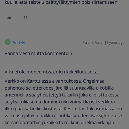
kuulla, että taistelu päättyi liittymien pois siirtämiseen.
Ville-R
Forum|Forum|3 years ago
V
Vanha viesti mutta kommentoin.
Vika ei ole modeemissa, olen kokeillut useita.
Verkko on Karttulassa aivan tukossa. Ongelmaa
pahentaa se, ettei edes järeillä suuntaavilla ulkoisilla
antenneilla saa yhdistettyä tukariin joka ei olisi tukossa,
se yksi tukiasema dominoi niin voimakkaasti verkkoa
4km päässäkin keskustasta. Keskustan tukiasemassa on
varmasti jotakin häikkää ruuhkaisuuden lisäksi, koska se
kerran bootattiin ja kaikki toimi kuin unelma vrk ajan.