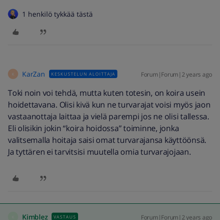
1 henkilö tykkää tästä
KarZan
Forum|Forum|2 years ago
KESKUSTELUN ALOITTAJA
K
Toki noin voi tehdä, mutta kuten totesin, on koira usein
hoidettavana. Olisi kivä kun ne turvarajat voisi myös jaon
vastaanottaja laittaa ja vielä parempi jos ne olisi tallessa.
Eli olisikin jokin “koira hoidossa” toiminne, jonka
valitsemalla hoitaja saisi omat turvarajansa käyttöönsä.
Ja tyttären ei tarvitsisi muutella omia turvarajojaan.
Kimblez
Forum|Forum|2 years ago
VASTAUS
K