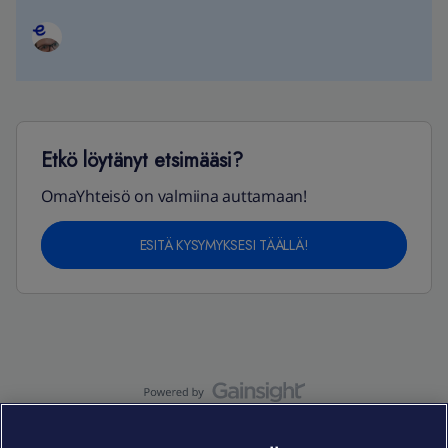
Etkö löytänyt etsimääsi?
OmaYhteisö on valmiina auttamaan!
ESITÄ KYSYMYKSESI TÄÄLLÄ!
OmaYhteisö-käyttöehdot
Accessibility statement