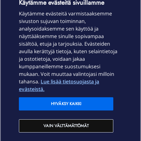
Käytämme evästeitä sivuillamme
Käytämme evästeitä varmistaaksemme
sivuston sujuvan toiminnan,
Laitteet & liittymät
analysoidaksemme sen käyttöä ja
näyttääksemme sinulle sopivampaa
sisältöä, etuja ja tarjouksia. Evästeiden
Palvelut
avulla kerättyjä tietoja, kuten selaintietoja
ja ostotietoja, voidaan jakaa
Tuki
kumppaneillemme suostumuksesi
mukaan. Voit muuttaa valintojasi milloin
tahansa.
Lue lisää tietosuojasta ja
Ajankohtaista
evästeistä.
Elisa Oyj
HYVÄKSY KAIKKI
In English
VAIN VÄLTTÄMÄTTÖMÄT
På Svenska