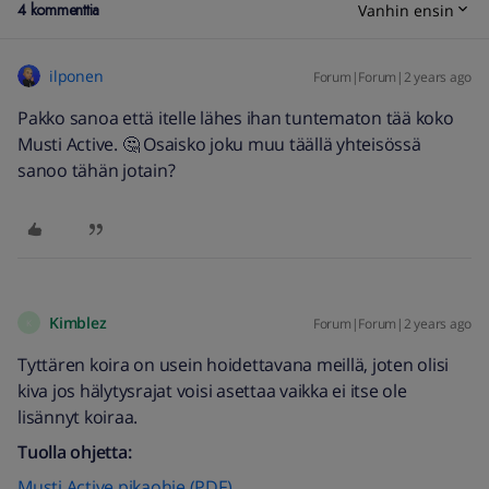
4 kommenttia
Vanhin ensin
ilponen
Forum|Forum|2 years ago
Pakko sanoa että itelle lähes ihan tuntematon tää koko
Musti Active. 🤔 Osaisko joku muu täällä yhteisössä
sanoo tähän jotain?
Kimblez
Forum|Forum|2 years ago
K
Tyttären koira on usein hoidettavana meillä, joten olisi
kiva jos hälytysrajat voisi asettaa vaikka ei itse ole
lisännyt koiraa.
Tuolla ohjetta:
Musti Active pikaohje (PDF)