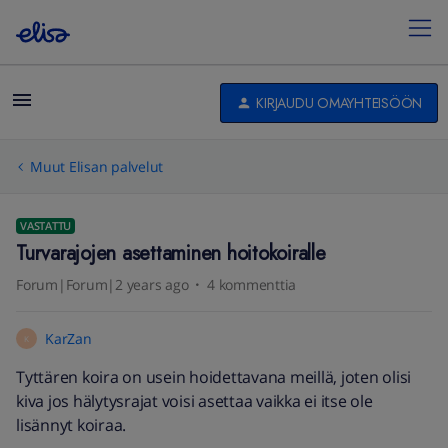
KIRJAUDU OMAYHTEISÖÖN
Muut Elisan palvelut
VASTATTU
Turvarajojen asettaminen hoitokoiralle
Forum|Forum|2 years ago
4 kommenttia
KarZan
K
Tyttären koira on usein hoidettavana meillä, joten olisi
kiva jos hälytysrajat voisi asettaa vaikka ei itse ole
lisännyt koiraa.