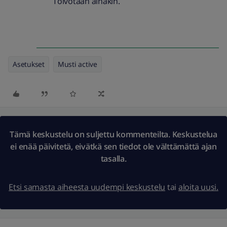
Toivotaan ainakin.
Asetukset
Musti active
Tämä keskustelu on suljettu kommenteilta. Keskustelua
ei enää päivitetä, eivätkä sen tiedot ole välttämättä ajan
tasalla.
Etsi samasta aiheesta uudempi keskustelu
tai
aloita uusi.