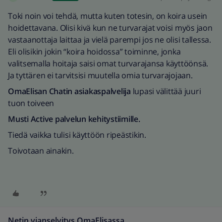
Toki noin voi tehdä, mutta kuten totesin, on koira usein
hoidettavana. Olisi kivä kun ne turvarajat voisi myös jaon
vastaanottaja laittaa ja vielä parempi jos ne olisi tallessa.
Eli olisikin jokin “koira hoidossa” toiminne, jonka
valitsemalla hoitaja saisi omat turvarajansa käyttöönsä.
Ja tyttären ei tarvitsisi muutella omia turvarajojaan.
OmaElisan Chatin asiakaspalvelija
lupasi välittää juuri
tuon toiveen
Musti Active palvelun kehitystiimille.
Tiedä vaikka tulisi käyttöön ripeästikin.
Toivotaan ainakin.
Netin vianselvitys OmaElisassa