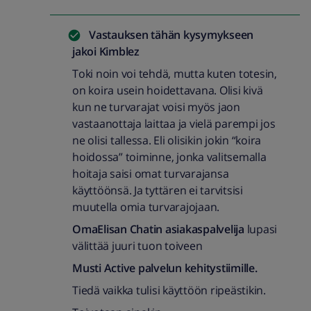
Vastauksen tähän kysymykseen
jakoi
Kimblez
Toki noin voi tehdä, mutta kuten totesin,
on koira usein hoidettavana. Olisi kivä
kun ne turvarajat voisi myös jaon
vastaanottaja laittaa ja vielä parempi jos
ne olisi tallessa. Eli olisikin jokin “koira
hoidossa” toiminne, jonka valitsemalla
hoitaja saisi omat turvarajansa
käyttöönsä. Ja tyttären ei tarvitsisi
muutella omia turvarajojaan.
OmaElisan Chatin asiakaspalvelija
lupasi
välittää juuri tuon toiveen
Musti Active palvelun kehitystiimille.
Tiedä vaikka tulisi käyttöön ripeästikin.