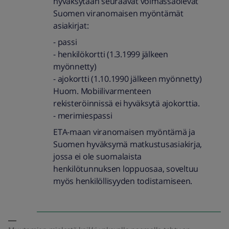
hyväksytään seuraavat voimassaolevat
Suomen viranomaisen myöntämät
asiakirjat:
- passi
- henkilökortti (1.3.1999 jälkeen
myönnetty)
- ajokortti (1.10.1990 jälkeen myönnetty)
Huom. Mobiilivarmenteen
rekisteröinnissä ei hyväksytä ajokorttia.
- merimiespassi
ETA-maan viranomaisen myöntämä ja
Suomen hyväksymä matkustusasiakirja,
jossa ei ole suomalaista
henkilötunnuksen loppuosaa, soveltuu
myös henkilöllisyyden todistamiseen.