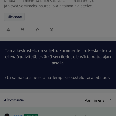
Muutamien mielestä kaikki vakavalla naamalla tehty on
järkevää.Se viimeksi nauraa joka hitaimmin ajattelee.
Ulkomaat
Tämä keskustelu on suljettu kommenteilta. Keskustelua
ei enää päivitetä, eivätkä sen tiedot ole välttämättä ajan
tasalla.
Etsi samasta aiheesta uudempi keskustelu
tai
aloita uusi.
4 kommenttia
Vanhin ensin