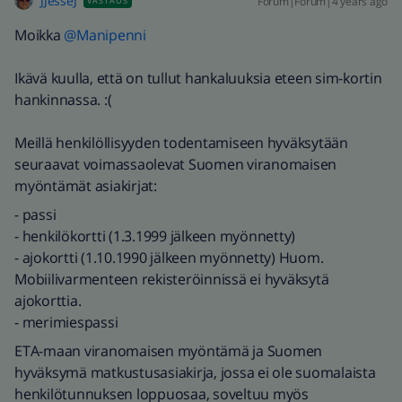
JJesseJ
Forum|Forum|4 years ago
VASTAUS
Moikka
@Manipenni
Ikävä kuulla, että on tullut hankaluuksia eteen sim-kortin
hankinnassa. :(
Meillä henkilöllisyyden todentamiseen hyväksytään
seuraavat voimassaolevat Suomen viranomaisen
myöntämät asiakirjat:
- passi
- henkilökortti (1.3.1999 jälkeen myönnetty)
- ajokortti (1.10.1990 jälkeen myönnetty) Huom.
Mobiilivarmenteen rekisteröinnissä ei hyväksytä
ajokorttia.
- merimiespassi
ETA-maan viranomaisen myöntämä ja Suomen
hyväksymä matkustusasiakirja, jossa ei ole suomalaista
henkilötunnuksen loppuosaa, soveltuu myös