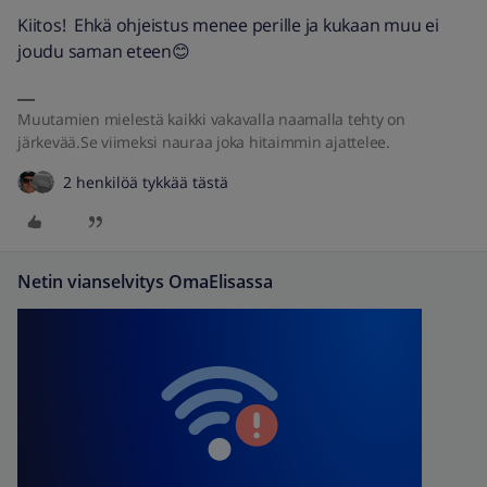
Kiitos! Ehkä ohjeistus menee perille ja kukaan muu ei
joudu saman eteen😊
Muutamien mielestä kaikki vakavalla naamalla tehty on
järkevää.Se viimeksi nauraa joka hitaimmin ajattelee.
2 henkilöä tykkää tästä
Netin vianselvitys OmaElisassa