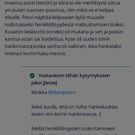
maansa passi (eestin) ja siinä ei ole merkittynä sotua
ym.kuten suomen passissa, niin miksi se ei kelpaa
elisalle. Passi näyttää kelpaavan kyllä muualle
todistukseksi henkilöllisyydestä matkustamisen lisäksi.
Kuvaton kelakortti onneksi oli mukana ja sen ja passin
kanssa asian sai hoidettua. Kyse oli uuden simin
hankinnasta,koska vanha oli viallinen. Aika hankalaksi
meinasi kortin haku mennä.
Vastauksen tähän kysymykseen
jakoi
JJesseJ
Moikka
@Manipenni
Ikävä kuulla, että on tullut hankaluuksia
eteen sim-kortin hankinnassa. :(
Meillä henkilöllisyyden todentamiseen