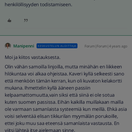
henkilöllisyyden todistamiseen.
Manipenni
Forum|Forum|4 years ago
KESKUSTELUN ALOITTAJA
Moi ja kiitos vastauksesta.
Olin vähän samoilla linjoilla, mutta minähän en liikkeen
hlökuntaa voi alkaa ohjeistaa. Kaveri kyllä selkeesti sano
että menköön tämän kerran, kun oli kuvaton kelakortti
mukana. Ihmettelin kyllä ääneen passiin
kelpaamattomuutta,vain siksi että siinä ei ole sotua
kuten suomen passissa. Eihän kaikilla muillakaan mailla
ole varmaan samanlaista systeemiä kun meillä. Ehkä asia
voisi selventää elisan tikkurilan myymälän porukoille,
ettei joku muu saa eteensä samanlaista vastausta. En
viitsi lähteä itse ajelemaan sinne.