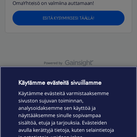
OmaYhteisö on valmiina auttamaan!
ESITÄ KYSYMYKSESI TÄÄLLÄ!
OmaYhteisö-käyttöehdot
Accessibility statement
Käytämme evästeitä sivuillamme
Käytämme evästeitä varmistaaksemme
sivuston sujuvan toiminnan,
Laitteet & liittymät
analysoidaksemme sen käyttöä ja
näyttääksemme sinulle sopivampaa
sisältöä, etuja ja tarjouksia. Evästeiden
Palvelut
avulla kerättyjä tietoja, kuten selaintietoja