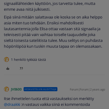
signaalilähteiden käyttöön, jos tarvetta tulee, mutta
emme avaa niitä julkisesti.
Eipä siinä mitään salattavaa ole koska se on aika helppo
asia miten tuo tehdään. Ensiksi mahdollisesti
lautasantennia jolla Elisa ottaa vastaan sitä signaalia ja
teknisesti pitää vain vaihtaa toiselle taajuudelle joka
sieltä toisesta sateliitista tulee. Muu selitys on puhdasta
höpönlöpöä kun tuskin muuta tapaa on olemassakaan.
1 henkilö tykkää tästä
JV0600
Forum|Forum|2 years ago
KESKUSTELUN ALOITTAJA
Itse ihmettelen tuota että vastaukseksi on merkitty
@draakki
:n vastaus vaikka siinä ei kommentoida