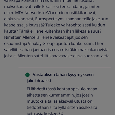
vaikkapa konkurssin takia, niin miten ne lukuisat
maksukanavat teille Elisalle sitten saadaan, ja miten
esim. MTV Networksin/Viacomin musiikkikanavat,
elokuvakanavat, Eurosportit ym. saadaan teille jakeluun
kaapelissa ja iptv:ssä? Tuleeko vaihtoehtoisesti kuidun
kautta? Tämä ei liene kuitenkaan ihan liikesalaisuus?
Nimittäin Allentella lienee vaikeat ajat jos sen
osaomistaja Viaplay Group ajautuu konkurssiin. Thor-
satelliitissahan jaetaan iso osa niistäkin maksukanavista
joita ei Allenten satelliittikanavapaketeissa suoraan jaeta.
Vastauksen tähän kysymykseen
jakoi
draakki
Ei lähdetä tässä kohtaa spekuloimaan
aihetta sen kummemmin, jos jotain
muutoksia tai asiakasvaikutusta on,
tiedotetaan siitä kyllä sitten asiakkaita
joita asia koskee. 🙂