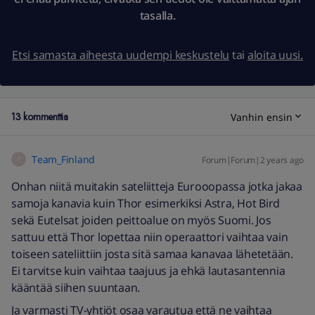
tasalla.
Etsi samasta aiheesta uudempi keskustelu
tai
aloita uusi.
13 kommenttia
Vanhin ensin
Team_Finland
Forum|Forum|2 years ago
T
Onhan niitä muitakin sateliitteja Eurooopassa jotka jakaa
samoja kanavia kuin Thor esimerkiksi Astra, Hot Bird
sekä Eutelsat joiden peittoalue on myös Suomi. Jos
sattuu että Thor lopettaa niin operaattori vaihtaa vain
toiseen sateliittiin josta sitä samaa kanavaa lähetetään.
Ei tarvitse kuin vaihtaa taajuus ja ehkä lautasantennia
kääntää siihen suuntaan.
Ja varmasti TV-yhtiöt osaa varautua että ne vaihtaa