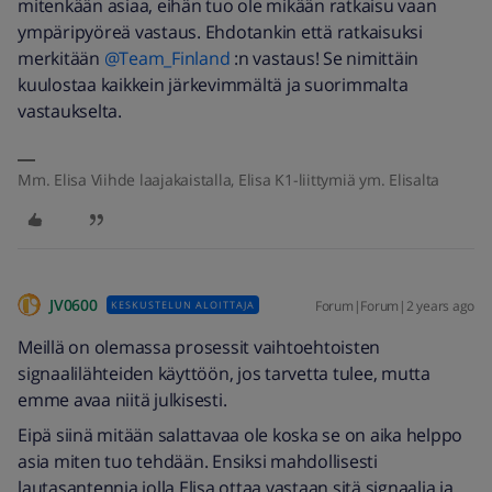
mitenkään asiaa, eihän tuo ole mikään ratkaisu vaan
ympäripyöreä vastaus. Ehdotankin että ratkaisuksi
merkitään
@Team_Finland
:n vastaus! Se nimittäin
kuulostaa kaikkein järkevimmältä ja suorimmalta
vastaukselta.
Mm. Elisa Viihde laajakaistalla, Elisa K1-liittymiä ym. Elisalta
JV0600
Forum|Forum|2 years ago
KESKUSTELUN ALOITTAJA
Meillä on olemassa prosessit vaihtoehtoisten
signaalilähteiden käyttöön, jos tarvetta tulee, mutta
emme avaa niitä julkisesti.
Eipä siinä mitään salattavaa ole koska se on aika helppo
asia miten tuo tehdään. Ensiksi mahdollisesti
lautasantennia jolla Elisa ottaa vastaan sitä signaalia ja