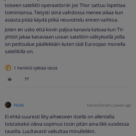
toiseen sateliitti operaattoriin jos Thor sattuu lopettaa
toimintansa. Tietysti siinä vaihdossa menee aikaa kun
asiasta pitää käydä pitkä neuvottelu ennen vaihtoa.
Joten en usko että kovin paljoa kanavia katoaa kun TV-
yhtiöt jakaa kanaviaan usean sateliitin välityksellä joilla
on peittoalue päällekkäin kuten tääl Euroopas monella
sateliitilla on.
1 henkilö tykkää tästä
Hubii
Forum|Forum|2 years ago
Ei ehkä suuresti liity aiheeseen itsellä on allentella
toistaiseksi oleva sopimus tosin pitän aina 6kk vuodessa
tauolla. Luultavasti vaikuttaa minullekkin.