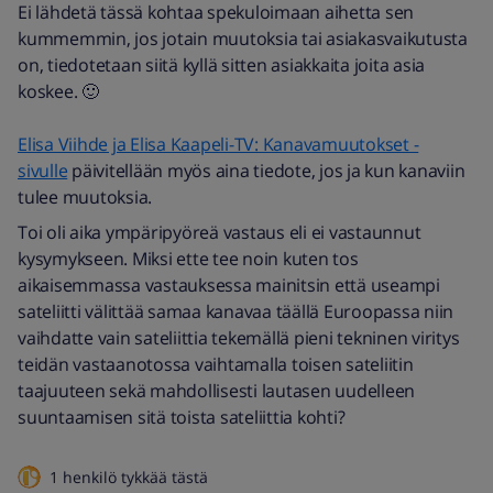
Ei lähdetä tässä kohtaa spekuloimaan aihetta sen
kummemmin, jos jotain muutoksia tai asiakasvaikutusta
on, tiedotetaan siitä kyllä sitten asiakkaita joita asia
koskee. 🙂
Elisa Viihde ja Elisa Kaapeli-TV: Kanavamuutokset -
sivulle
päivitellään myös aina tiedote, jos ja kun kanaviin
tulee muutoksia.
Toi oli aika ympäripyöreä vastaus eli ei vastaunnut
kysymykseen. Miksi ette tee noin kuten tos
aikaisemmassa vastauksessa mainitsin että useampi
sateliitti välittää samaa kanavaa täällä Euroopassa niin
vaihdatte vain sateliittia tekemällä pieni tekninen viritys
teidän vastaanotossa vaihtamalla toisen sateliitin
taajuuteen sekä mahdollisesti lautasen uudelleen
suuntaamisen sitä toista sateliittia kohti?
1 henkilö tykkää tästä