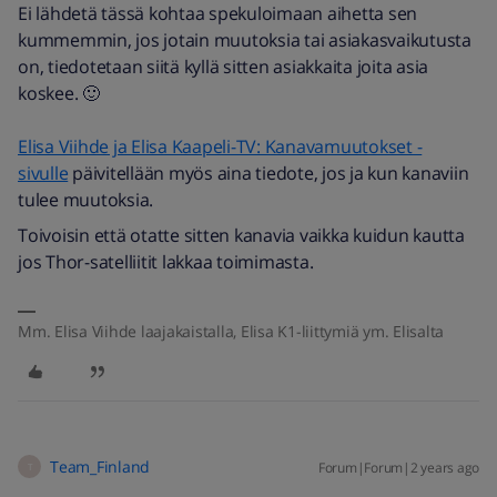
Ei lähdetä tässä kohtaa spekuloimaan aihetta sen
kummemmin, jos jotain muutoksia tai asiakasvaikutusta
on, tiedotetaan siitä kyllä sitten asiakkaita joita asia
koskee. 🙂
Elisa Viihde ja Elisa Kaapeli-TV: Kanavamuutokset -
sivulle
päivitellään myös aina tiedote, jos ja kun kanaviin
tulee muutoksia.
Toivoisin että otatte sitten kanavia vaikka kuidun kautta
jos Thor-satelliitit lakkaa toimimasta.
Mm. Elisa Viihde laajakaistalla, Elisa K1-liittymiä ym. Elisalta
Team_Finland
Forum|Forum|2 years ago
T