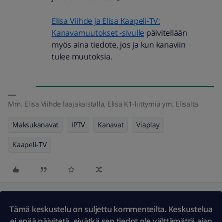
Elisa Viihde ja Elisa Kaapeli-TV:
Kanavamuutokset -sivulle
päivitellään
myös aina tiedote, jos ja kun kanaviin
tulee muutoksia.
Mm. Elisa Viihde laajakaistalla, Elisa K1-liittymiä ym. Elisalta
Maksukanavat
IPTV
Kanavat
Viaplay
Kaapeli-TV
Tämä keskustelu on suljettu kommenteilta. Keskustelua
ei enää päivitetä, eivätkä sen tiedot ole välttämättä ajan