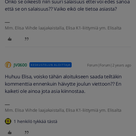
Onko se oikeesti niin suuri salaisuus ettei voi edes sanoa
että se on salaisuus?? Vaiko eikö ole tietoa asiasta?
Mm. Elisa Viihde laajakaistalla, Elisa K1-liittymiä ym. Elisalta
JV0600
Forum|Forum|2 years ago
KESKUSTELUN ALOITTAJA
Huhuu Elisa, voisko tähän aloitukseen saada teiltäkin
kommenttia ennenkuin häivytte joulun viettoon?? En
kaiketi ole ainoa jota asia kiinnostaa.
Mm. Elisa Viihde laajakaistalla, Elisa K1-liittymiä ym. Elisalta
1 henkilö tykkää tästä