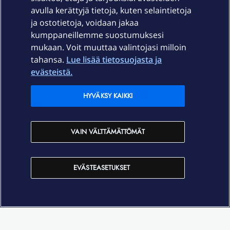
Palvelut
avulla kerättyjä tietoja, kuten selaintietoja
ja ostotietoja, voidaan jakaa
Tuki
kumppaneillemme suostumuksesi
mukaan. Voit muuttaa valintojasi milloin
tahansa.
Lue lisää tietosuojasta ja
Ajankohtaista
evästeistä.
Elisa Oyj
HYVÄKSY KAIKKI
In English
VAIN VÄLTTÄMÄTTÖMÄT
På Svenska
EVÄSTEASETUKSET
Sopimusehdot
Tietosuoja
Saavutettavuus
Evästeasetukset
Tekijänoikeudet © 2026 Elisa Oyj.