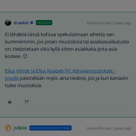
draakki
Forum|Forum|2 years ago
VASTAUS
Ei lähdetä tässä kohtaa spekuloimaan aihetta sen
kummemmin, jos jotain muutoksia tai asiakasvaikutusta
on, tiedotetaan siitä kyllä sitten asiakkaita joita asia
koskee. 🙂
Elisa Viihde ja Elisa Kaapeli-TV: Kanavamuutokset -
sivulle
päivitellään myös aina tiedote, jos ja kun kanaviin
tulee muutoksia.
JV0600
Forum|Forum|2 years ago
KESKUSTELUN ALOITTAJA