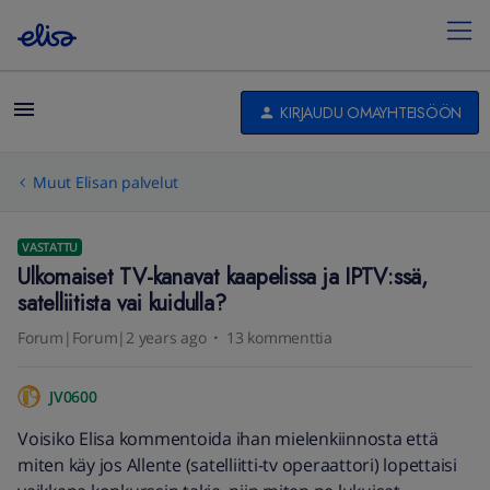
KIRJAUDU OMAYHTEISÖÖN
Muut Elisan palvelut
VASTATTU
Ulkomaiset TV-kanavat kaapelissa ja IPTV:ssä,
satelliitista vai kuidulla?
Forum|Forum|2 years ago
13 kommenttia
JV0600
Voisiko Elisa kommentoida ihan mielenkiinnosta että
miten käy jos Allente (satelliitti-tv operaattori) lopettaisi