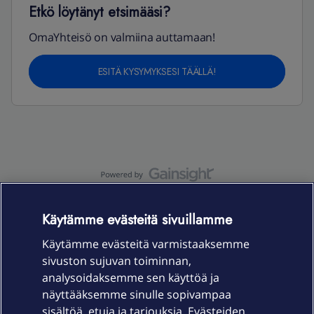
Etkö löytänyt etsimääsi?
OmaYhteisö on valmiina auttamaan!
ESITÄ KYSYMYKSESI TÄÄLLÄ!
OmaYhteisö-käyttöehdot
Accessibility statement
Käytämme evästeitä sivuillamme
Käytämme evästeitä varmistaaksemme
sivuston sujuvan toiminnan,
Laitteet & liittymät
analysoidaksemme sen käyttöä ja
näyttääksemme sinulle sopivampaa
sisältöä, etuja ja tarjouksia. Evästeiden