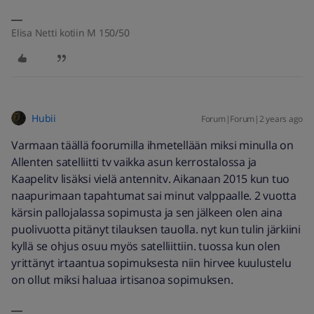
Elisa Netti kotiin M 150/50
Hubii
Forum|Forum|2 years ago
Varmaan täällä foorumilla ihmetellään miksi minulla on
Allenten satelliitti tv vaikka asun kerrostalossa ja
Kaapelitv lisäksi vielä antennitv. Aikanaan 2015 kun tuo
naapurimaan tapahtumat sai minut valppaalle. 2 vuotta
kärsin pallojalassa sopimusta ja sen jälkeen olen aina
puolivuotta pitänyt tilauksen tauolla. nyt kun tulin järkiini
kyllä se ohjus osuu myös satelliittiin. tuossa kun olen
yrittänyt irtaantua sopimuksesta niin hirvee kuulustelu
on ollut miksi haluaa irtisanoa sopimuksen.