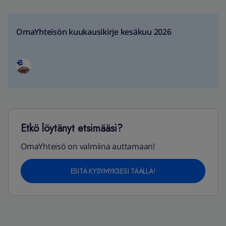
OmaYhteisön kuukausikirje kesäkuu 2026
Etkö löytänyt etsimääsi?
OmaYhteisö on valmiina auttamaan!
ESITÄ KYSYMYKSESI TÄÄLLÄ!