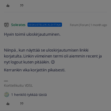
Sokrates
Forum|Forum|1 month ago
KESKUSTELUN ALOITTAJA
Hyvin toimii uloskirjautuminen.
Niinpä , kun näyttää se uloskirjautumisen linkki
korjatulta. Linkin viimeinen termi oli aiemmin recent ja
nyt logout kuten pitääkin. 😉
Kerrankin vika korjattiin pikaisesti.
Korttelikuitu VDSL
1 henkilö tykkää tästä