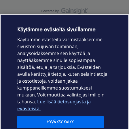
OmaYhteisö-käyttöehdot
Accessibility statement
Käytämme evästeitä sivuillamme
Käytämme evästeitä varmistaaksemme
sivuston sujuvan toiminnan,
Laitteet & liittymät
analysoidaksemme sen käyttöä ja
näyttääksemme sinulle sopivampaa
sisältöä, etuja ja tarjouksia. Evästeiden
Palvelut
avulla kerättyjä tietoja, kuten selaintietoja
ja ostotietoja, voidaan jakaa
Tuki
kumppaneillemme suostumuksesi
mukaan. Voit muuttaa valintojasi milloin
tahansa.
Lue lisää tietosuojasta ja
Ajankohtaista
evästeistä.
Elisa Oyj
HYVÄKSY KAIKKI