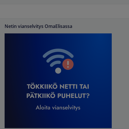
Netin vianselvitys OmaElisassa