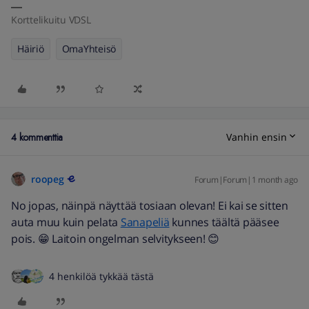
Korttelikuitu VDSL
Häiriö
OmaYhteisö
4 kommenttia
Vanhin ensin
roopeg
Forum|Forum|1 month ago
No jopas, näinpä näyttää tosiaan olevan! Ei kai se sitten
auta muu kuin pelata
Sanapeliä
kunnes täältä pääsee
pois. 😁 Laitoin ongelman selvitykseen! 😊
4 henkilöä tykkää tästä