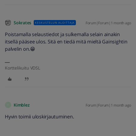
Sokrates
Forum|Forum|1 month ago
KESKUSTELUN ALOITTAJA
Poistamalla selaustiedot ja sulkemalla selain ainakin
itsellä pääsee ulos. Sitä en tiedä mitä mieltä Gainsightin
palvelin on.😁
Korttelikuitu VDSL
Kimblez
Forum|Forum|1 month ago
K
Hyvin toimii uloskirjautuminen.