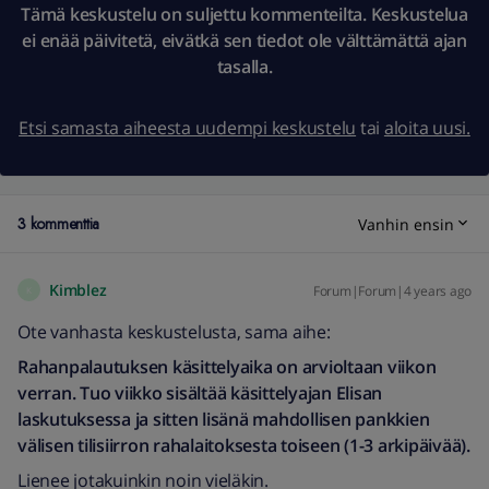
Tämä keskustelu on suljettu kommenteilta. Keskustelua
ei enää päivitetä, eivätkä sen tiedot ole välttämättä ajan
tasalla.
Etsi samasta aiheesta uudempi keskustelu
tai
aloita uusi.
3 kommenttia
Vanhin ensin
Kimblez
Forum|Forum|4 years ago
K
Ote vanhasta keskustelusta, sama aihe:
Rahanpalautuksen käsittelyaika on arvioltaan viikon
verran. Tuo viikko sisältää käsittelyajan Elisan
laskutuksessa ja sitten lisänä mahdollisen pankkien
välisen tilisiirron rahalaitoksesta toiseen (1-3 arkipäivää).
Lienee jotakuinkin noin vieläkin.