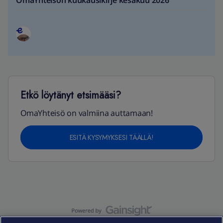
OmaYhteisön kuukausikirje kesäkuu 2026
Etkö löytänyt etsimääsi?
OmaYhteisö on valmiina auttamaan!
ESITÄ KYSYMYKSESI TÄÄLLÄ!