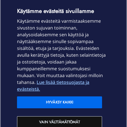
OmaYhteisö-käyttöehdot
Accessibility statement
Käytämme evästeitä sivuillamme
Käytämme evästeitä varmistaaksemme
sivuston sujuvan toiminnan,
Laitteet & liittymät
analysoidaksemme sen käyttöä ja
näyttääksemme sinulle sopivampaa
sisältöä, etuja ja tarjouksia. Evästeiden
Palvelut
avulla kerättyjä tietoja, kuten selaintietoja
ja ostotietoja, voidaan jakaa
Tuki
kumppaneillemme suostumuksesi
mukaan. Voit muuttaa valintojasi milloin
tahansa.
Lue lisää tietosuojasta ja
Ajankohtaista
evästeistä.
Elisa Oyj
HYVÄKSY KAIKKI
In English
VAIN VÄLTTÄMÄTTÖMÄT