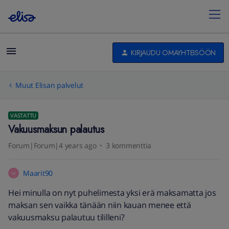
KIRJAUDU OMAYHTEISÖÖN
Muut Elisan palvelut
VASTATTU
Vakuusmaksun palautus
Forum|Forum|4 years ago
3 kommenttia
Maarit90
M
Hei minulla on nyt puhelimesta yksi erä maksamatta jos
maksan sen vaikka tänään niin kauan menee että
vakuusmaksu palautuu tililleni?