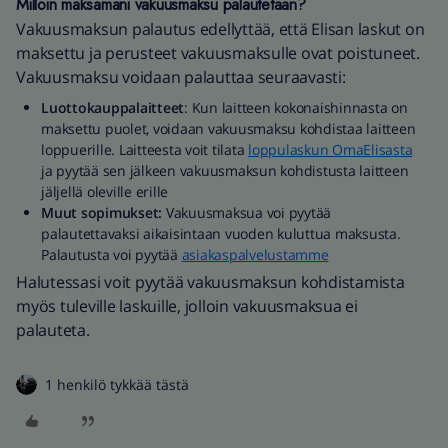
Milloin maksamani vakuusmaksu palautetaan?
Vakuusmaksun palautus edellyttää, että Elisan laskut on
maksettu ja perusteet vakuusmaksulle ovat poistuneet.
Vakuusmaksu voidaan palauttaa seuraavasti:
Luottokauppalaitteet
: Kun laitteen kokonaishinnasta on
maksettu puolet, voidaan vakuusmaksu kohdistaa laitteen
loppuerille. Laitteesta voit tilata
loppulaskun OmaElisasta
ja pyytää sen jälkeen vakuusmaksun kohdistusta laitteen
jäljellä oleville erille
Muut sopimukset:
Vakuusmaksua voi pyytää
palautettavaksi aikaisintaan vuoden kuluttua maksusta.
Palautusta voi pyytää
asiakaspalvelustamme
Halutessasi voit pyytää vakuusmaksun kohdistamista
myös tuleville laskuille, jolloin vakuusmaksua ei
palauteta.
1 henkilö tykkää tästä