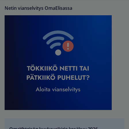
Netin vianselvitys OmaElisassa