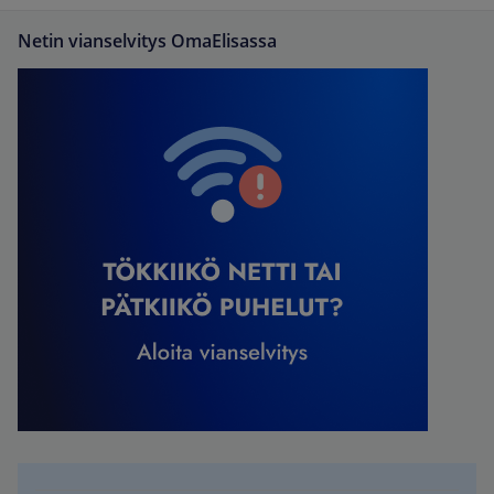
Netin vianselvitys OmaElisassa