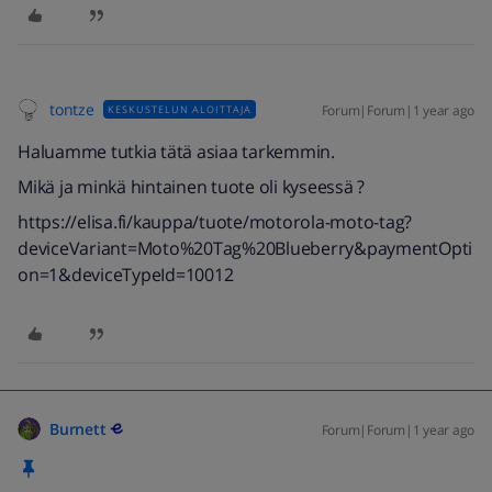
tontze
Forum|Forum|1 year ago
KESKUSTELUN ALOITTAJA
Haluamme tutkia tätä asiaa tarkemmin.
Mikä ja minkä hintainen tuote oli kyseessä ?
https://elisa.fi/kauppa/tuote/motorola-moto-tag?
deviceVariant=Moto%20Tag%20Blueberry&paymentOpti
on=1&deviceTypeId=10012
Burnett
Forum|Forum|1 year ago