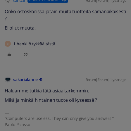
tontze
Forum|Forum|1 year ago
KESKUSTELUN ALOITTAJA
Onko ostoskorissa jotain muita tuotteita samanaikaisesti
?
Ei ollut muuta.
1 henkilö tykkää tästä
B
sakarialanne
Forum|Forum|1 year ago
Haluamme tutkia tätä asiaa tarkemmin.
Mikä ja minkä hintainen tuote oli kyseessä ?
“Computers are useless. They can only give you answers.” ―
Pablo Picasso