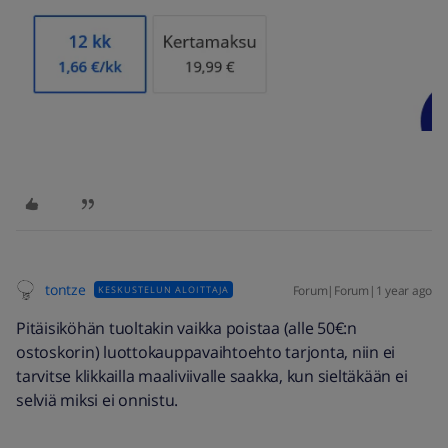
tontze
Forum|Forum|1 year ago
KESKUSTELUN ALOITTAJA
Pitäisiköhän tuoltakin vaikka poistaa (alle 50€:n
ostoskorin) luottokauppavaihtoehto tarjonta, niin ei
tarvitse klikkailla maaliviivalle saakka, kun sieltäkään ei
selviä miksi ei onnistu.