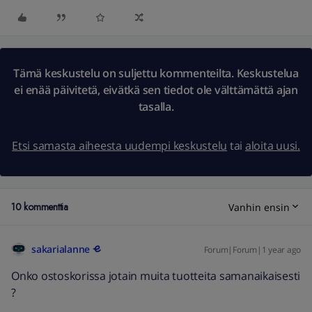
Tämä keskustelu on suljettu kommenteilta. Keskustelua
ei enää päivitetä, eivätkä sen tiedot ole välttämättä ajan
tasalla.
Etsi samasta aiheesta uudempi keskustelu
tai
aloita uusi.
10 kommenttia
Vanhin ensin
sakarialanne
Forum|Forum|1 year ago
Onko ostoskorissa jotain muita tuotteita samanaikaisesti
?