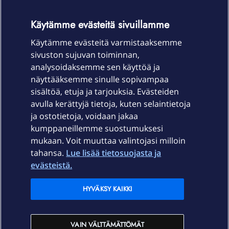
OmaYhteisö-käyttöehdot
Accessibility statement
Käytämme evästeitä sivuillamme
Käytämme evästeitä varmistaaksemme
sivuston sujuvan toiminnan,
Laitteet & liittymät
analysoidaksemme sen käyttöä ja
näyttääksemme sinulle sopivampaa
sisältöä, etuja ja tarjouksia. Evästeiden
Palvelut
avulla kerättyjä tietoja, kuten selaintietoja
ja ostotietoja, voidaan jakaa
Tuki
kumppaneillemme suostumuksesi
mukaan. Voit muuttaa valintojasi milloin
tahansa.
Lue lisää tietosuojasta ja
Ajankohtaista
evästeistä.
Elisa Oyj
HYVÄKSY KAIKKI
In English
VAIN VÄLTTÄMÄTTÖMÄT