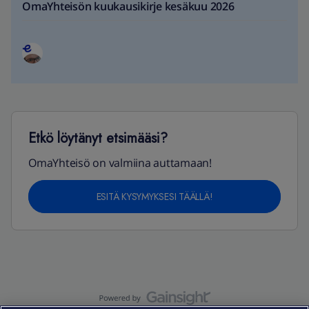
OmaYhteisön kuukausikirje kesäkuu 2026
Etkö löytänyt etsimääsi?
OmaYhteisö on valmiina auttamaan!
ESITÄ KYSYMYKSESI TÄÄLLÄ!