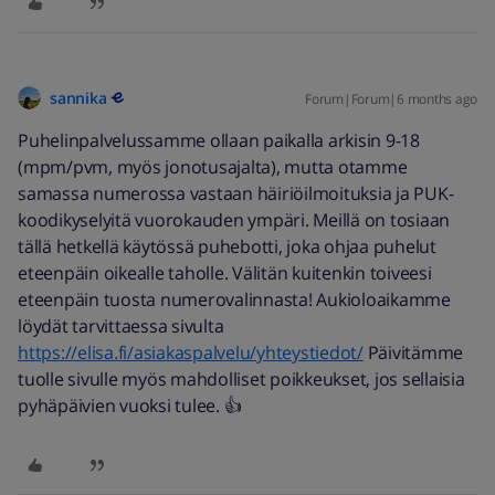
sannika
Forum|Forum|6 months ago
Puhelinpalvelussamme ollaan paikalla arkisin 9-18
(mpm/pvm, myös jonotusajalta)​, mutta otamme
samassa numerossa vastaan häiriöilmoituksia ja PUK-
koodikyselyitä vuorokauden ympäri. Meillä on tosiaan
tällä hetkellä käytössä puhebotti, joka ohjaa puhelut
eteenpäin oikealle taholle. Välitän kuitenkin toiveesi
eteenpäin tuosta numerovalinnasta! Aukioloaikamme
löydät tarvittaessa sivulta
https://elisa.fi/asiakaspalvelu/yhteystiedot/
Päivitämme
tuolle sivulle myös mahdolliset poikkeukset, jos sellaisia
pyhäpäivien vuoksi tulee. 👍