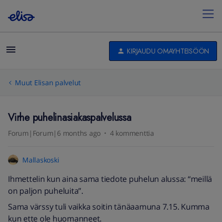
KIRJAUDU OMAYHTEISÖÖN
Muut Elisan palvelut
Virhe puhelinasiakaspalvelussa
Forum|Forum|6 months ago
4 kommenttia
Mallaskoski
Ihmettelin kun aina sama tiedote puhelun alussa: “meillä
on paljon puheluita”.
Sama värssy tuli vaikka soitin tänäaamuna 7.15. Kumma
kun ette ole huomanneet.