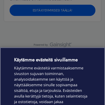
ESITÄ KYSYMYKSESI TÄÄLLÄ!
OmaYhteisö-käyttöehdot
Accessibility statement
Käytämme evästeitä sivuillamme
Käytämme evästeitä varmistaaksemme
sivuston sujuvan toiminnan,
Laitteet & liittymät
analysoidaksemme sen käyttöä ja
näyttääksemme sinulle sopivampaa
sisältöä, etuja ja tarjouksia. Evästeiden
Palvelut
avulla kerättyjä tietoja, kuten selaintietoja
ja ostotietoja, voidaan jakaa