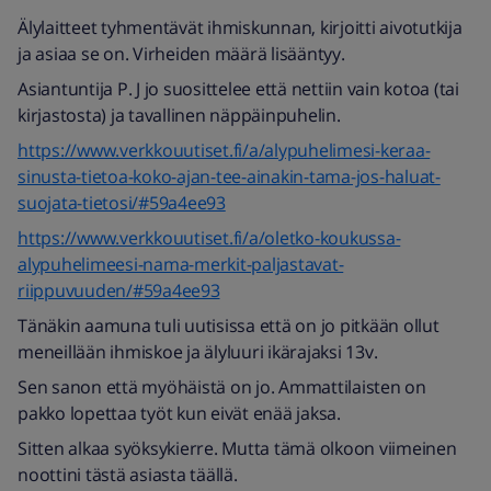
Älylaitteet tyhmentävät ihmiskunnan, kirjoitti aivotutkija
ja asiaa se on. Virheiden määrä lisääntyy.
Asiantuntija P. J jo suosittelee että nettiin vain kotoa (tai
kirjastosta) ja tavallinen näppäinpuhelin.
https://www.verkkouutiset.fi/a/alypuhelimesi-keraa-
sinusta-tietoa-koko-ajan-tee-ainakin-tama-jos-haluat-
suojata-tietosi/#59a4ee93
https://www.verkkouutiset.fi/a/oletko-koukussa-
alypuhelimeesi-nama-merkit-paljastavat-
riippuvuuden/#59a4ee93
Tänäkin aamuna tuli uutisissa että on jo pitkään ollut
meneillään ihmiskoe ja älyluuri ikärajaksi 13v.
Sen sanon että myöhäistä on jo. Ammattilaisten on
pakko lopettaa työt kun eivät enää jaksa.
Sitten alkaa syöksykierre. Mutta tämä olkoon viimeinen
noottini tästä asiasta täällä.