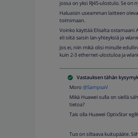
jossa on yksi RJ45-ulostulo. Se on
Haluaisin useamman laitteen olevan
toimimaan.
Voinko käyttää Elisalta ostamaani 
eli siitä saisin lan-yhteyksiä ja wlani
Jos ei, niin mikä olisi minulle edull
kuin 2-3 ethernet-ulostuloa ja wlan
Vastauksen tähän kysymyk
Moro
@SampsaV
Mikä Huawei sulla on siellä sä
tietoa?
Tais olla Huawei OptixStar eg8
Tuo on siltaava kuitupääte. Si