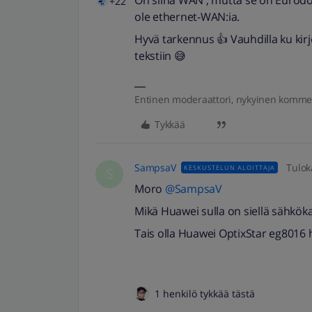
On siinä WAN , mutta se on Eurodocsis
+22
ole ethernet-WAN:ia.
Hyvä tarkennus 👍 Vauhdilla ku kirj
tekstiin 😅
Entinen moderaattori, nykyinen komme
Tykkää
SampsaV
Tulok
KESKUSTELUN ALOITTAJA
S
Moro
@SampsaV
Mikä Huawei sulla on siellä sähkök
Tais olla Huawei OptixStar eg8016 
1 henkilö tykkää tästä