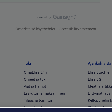
OmaYhteisö-käyttöehdot
Accessibility statement
Tuki
Ajankohtaista
OmaElisa 24h
Elisa Etuohje
Ohjeet ja tuki
Elisa 5G
Viat ja häiriöt
Ideat ja artikke
Laskutus ja maksaminen
Liittymät lapsi
Tilaus ja toimitus
Kellopuhelin l
Laiteohjeet
Black Friday