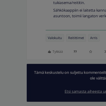
tukiasema/reititin.
Sähkökaappiin ei laitetta kanna
asuntoon, toimii langaton ve
Valokuitu
Reitittimet
Arris
Tykkää
Tämä keskustelu on suljettu kommenteilta.
ole vältt
Etsi samasta aiheesta 