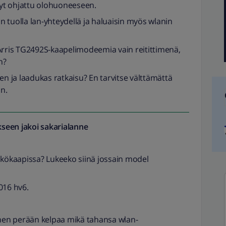
 nyt ohjattu olohuoneeseen.
 tuolla lan-yhteydellä ja haluaisin myös wlanin
Arris TG2492S-kaapelimodeemia vain reitittimenä,
n?
inen ja laadukas ratkaisu? En tarvitse välttämättä
in.
seen jakoi
sakarialanne
hkökaapissa? Lukeeko siinä jossain model
016 hv6.
ihen perään kelpaa mikä tahansa wlan-