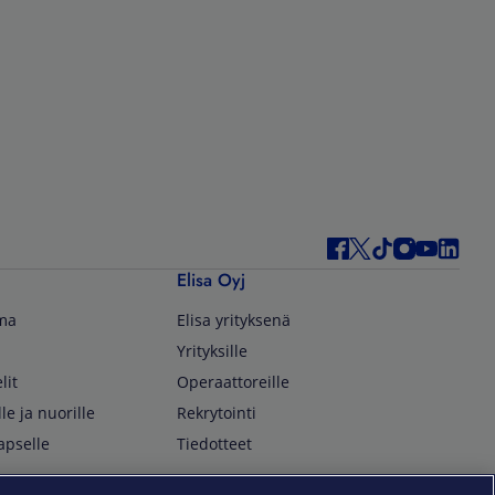
Elisa Oyj
lma
Elisa yrityksenä
Yrityksille
lit
Operaattoreille
lle ja nuorille
Rekrytointi
apselle
Tiedotteet