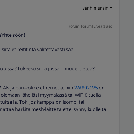
Vanhin ensin
Forum|Forum|2 years ago
aYhteisöön!
iitä et reititintä valitettavasti saa.
aapissa? Lukeeko siinä jossain model tietoa?
WLAN ja pari-kolme ethernetiä, niin
WA8021V5
on
u olemaan lähelläsi myymälässä tai WiFi 6 tuella
ituksella. Toki jos kämppä on isompi tai
ttaa harkita mesh-laitteita ettei synny kuolleita