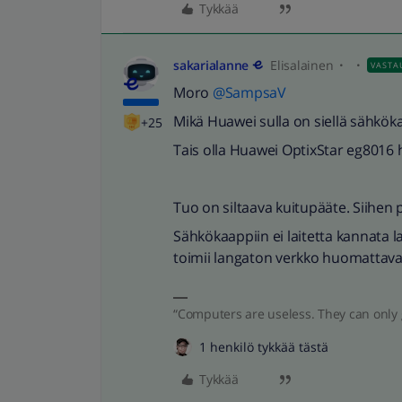
Tykkää
sakarialanne
Elisalainen
VASTA
Moro
@SampsaV
Mikä Huawei sulla on siellä sähkök
+25
Tais olla Huawei OptixStar eg8016 
Tuo on siltaava kuitupääte. Siihen
Sähkökaappiin ei laitetta kannata l
toimii langaton verkko huomattav
“Computers are useless. They can only 
1 henkilö tykkää tästä
Tykkää