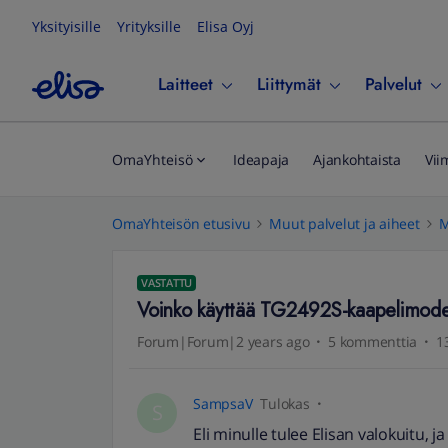
Yksityisille
Yrityksille
Elisa Oyj
Laitteet
Liittymät
Palvelut
OmaYhteisö
Ideapaja
Ajankohtaista
Vii
OmaYhteisön etusivu
Muut palvelut ja aiheet
M
VASTATTU
Voinko käyttää TG2492S-kaapelimodee
Forum|Forum|2 years ago
5 kommenttia
1
SampsaV
Tulokas
S
Eli minulle tulee Elisan valokuitu,