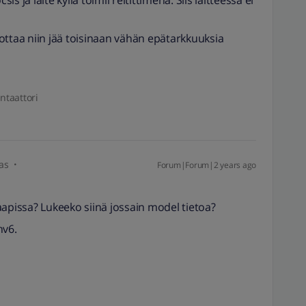
 ja laite kyllä toimii reitittimenä. Siis laitteessa ei
ottaa niin jää toisinaan vähän epätarkkuuksia
ntaattori
as
Forum|Forum|2 years ago
aapissa? Lukeeko siinä jossain model tietoa?
hv6.