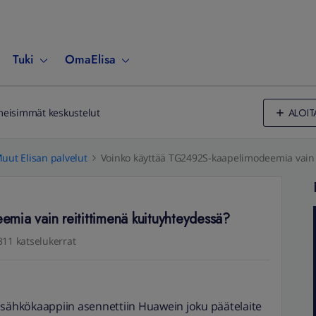
Tuki
OmaElisa
ALOIT
meisimmät keskustelut
uut Elisan palvelut
Voinko käyttää TG2492S-kaapelimodeemia vain 
mia vain reitittimenä kuituyhteydessä?
311 katselukerrat
 ja sähkökaappiin asennettiin Huawein joku päätelaite