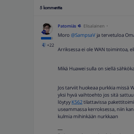
5 kommenttia
Patomiäs
Elisalainen
Moro
@SampsaV
ja tervetuloa Om
+22
Arriksessa ei ole WAN toimintoa, eli s
Mikä Huawei sulla on siellä sähkök
Jos tarviit huokeaa purkkia missä 
yksi hyvä vaihtoehto jos sitä sattu
löytyy
K562
tilattavissa pakettitoim
useammassa kerroksessa, niin kanna
kulmia mihinkään nurkkaan