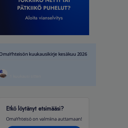
OmaYhteisön kuukausikirje kesäkuu 2026
1 kuukausi sitten
Etkö löytänyt etsimääsi?
OmaYhteisö on valmiina auttamaan!