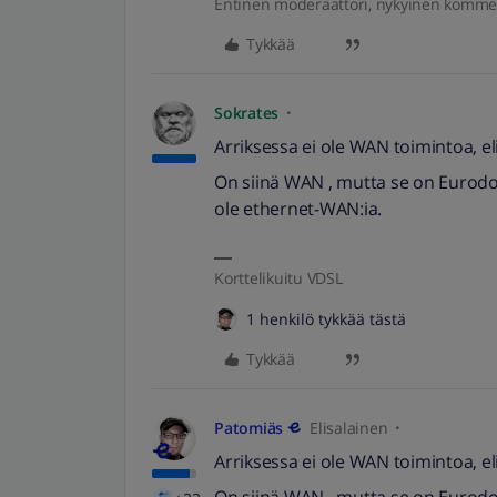
Entinen moderaattori, nykyinen komme
Tykkää
Sokrates
Arriksessa ei ole WAN toimintoa, eli s
On siinä WAN , mutta se on Eurodocsis
ole ethernet-WAN:ia.
Korttelikuitu VDSL
1 henkilö tykkää tästä
Tykkää
Patomiäs
Elisalainen
Arriksessa ei ole WAN toimintoa, eli s