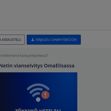
A KESKUSTELU
KIRJAUDU OMAYHTEISÖÖN
reitittimenä kuituyhteydessä?
Netin vianselvitys OmaElisassa