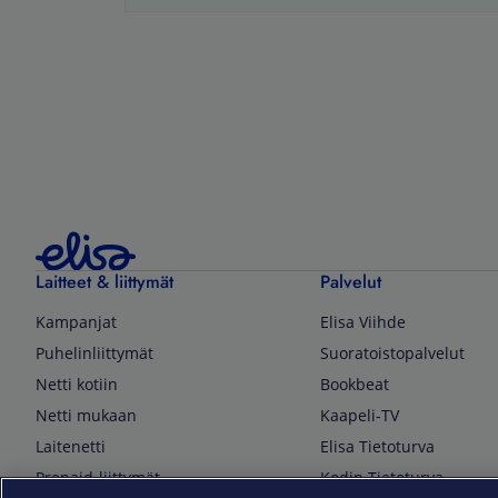
Laitteet & liittymät
Palvelut
Kampanjat
Elisa Viihde
Puhelinliittymät
Suoratoistopalvelut
Netti kotiin
Bookbeat
Netti mukaan
Kaapeli-TV
Laitenetti
Elisa Tietoturva
Prepaid-liittymät
Kodin Tietoturva