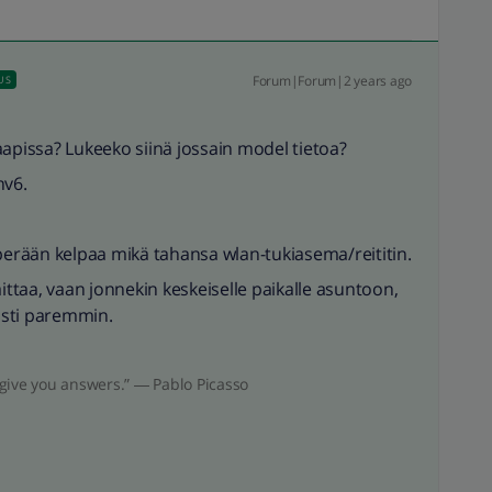
Forum|Forum|2 years ago
US
aapissa? Lukeeko siinä jossain model tietoa?
hv6.
 perään kelpaa mikä tahansa wlan-tukiasema/reititin.
aittaa, vaan jonnekin keskeiselle paikalle asuntoon,
asti paremmin.
give you answers.” ― Pablo Picasso