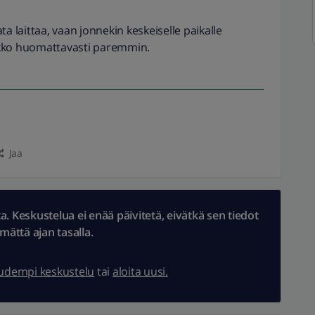
ta laittaa, vaan jonnekin keskeiselle paikalle
rkko huomattavasti paremmin.
Jaa
 Keskustelua ei enää päivitetä, eivätkä sen tiedot
ämättä ajan tasalla.
uudempi keskustelu
tai
aloita uusi.