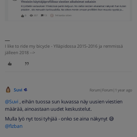
I like to ride my bicycle - Ylläpidossa 2015-2016 ja remmissä
jälleen 2018 -->
Suvi
Forum|Forum|1 year ago
@Suvi
, eihän tuossa sun kuvassa näy uusien viestien
määrää, ainoastaan uudet keskustelut.
Mulla lyö nyt tosi tyhjää - onko se aina näkynyt 😅 ​
@fizban