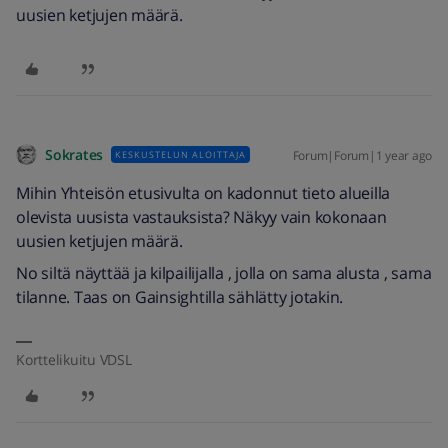
uusien ketjujen määrä.
Sokrates
Forum|Forum|1 year ago
KESKUSTELUN ALOITTAJA
Mihin Yhteisön etusivulta on kadonnut tieto alueilla
olevista uusista vastauksista? Näkyy vain kokonaan
uusien ketjujen määrä.
No siltä näyttää ja kilpailijalla , jolla on sama alusta , sama
tilanne. Taas on Gainsightilla sählätty jotakin.
Korttelikuitu VDSL