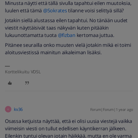
Minusta näytti että tällä sivulla tapahtui eilen muutoksia,
luulen että tämä ​
@Sokrates
tilanne voisi selittyä sillä?
Jotakin siellä alustassa eilen tapahtui. No tänään uudet
viestit näyttäisivät taas näkyvän kuten pitääkin
lukuunottamatta tuota ​
@fizban
kertomaa juttua.
Pitänee seurailla onko muuten vielä jotakin mikä ei toimi
aloitusviestissä mainitun aikaleiman lisäksi.
Korttelikuitu VDSL
kv36
Forum|Forum|1 year ago
K
Osassa ketjuista näyttää, että ei olisi uusia viestejä vaikka
viimeisin viesti on tullut edellisen käyntikerran jälkeen.
Eilenkin tuntui olevan jotain häikkää, mutta en ole varma