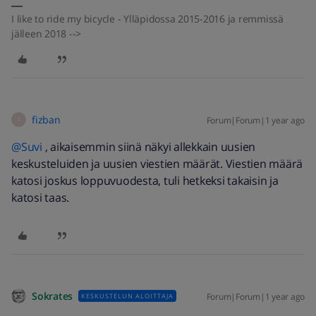
I like to ride my bicycle - Ylläpidossa 2015-2016 ja remmissä
jälleen 2018 -->
fizban
Forum|Forum|1 year ago
F
@Suvi
, aikaisemmin siinä näkyi allekkain uusien
keskusteluiden ja uusien viestien määrät. Viestien määrä
katosi joskus loppuvuodesta, tuli hetkeksi takaisin ja
katosi taas.
Sokrates
Forum|Forum|1 year ago
KESKUSTELUN ALOITTAJA