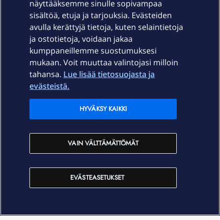
näyttääksemme sinulle sopivampaa
sisältöä, etuja ja tarjouksia. Evästeiden
Palvelut
avulla kerättyjä tietoja, kuten selaintietoja
ja ostotietoja, voidaan jakaa
Tuki
kumppaneillemme suostumuksesi
mukaan. Voit muuttaa valintojasi milloin
tahansa.
Lue lisää tietosuojasta ja
Ajankohtaista
evästeistä.
Elisa Oyj
HYVÄKSY KAIKKI
In English
VAIN VÄLTTÄMÄTTÖMÄT
På Svenska
EVÄSTEASETUKSET
Sopimusehdot
Tietosuoja
Saavutettavuus
Evästeasetukset
Tekijänoikeudet © 2026 Elisa Oyj.