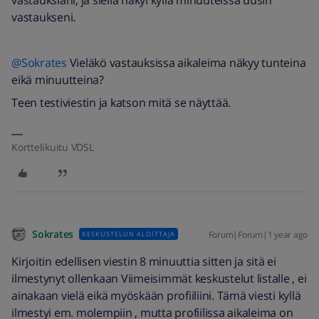
vastauksiani, ja siellä näkyi kyllä minuuteissa uusin
vastaukseni.
@Sokrates
Vieläkö vastauksissa aikaleima näkyy tunteina
eikä minuutteina?
Teen testiviestin ja katson mitä se näyttää.
Korttelikuitu VDSL
Sokrates
Forum|Forum|1 year ago
KESKUSTELUN ALOITTAJA
Kirjoitin edellisen viestin 8 minuuttia sitten ja sitä ei
ilmestynyt ollenkaan Viimeisimmät keskustelut listalle , ei
ainakaan vielä eikä myöskään profiiliini. Tämä viesti kyllä
ilmestyi em. molempiin , mutta profiilissa aikaleima on