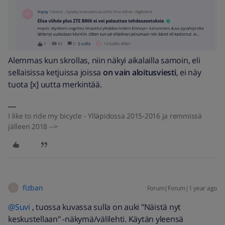
Alemmas kun skrollas, niin näkyi aikalailla samoin, eli
sellaisissa ketjuissa joissa
on vain aloitusviesti
, ei näy
tuota [x] uutta merkintää.
I like to ride my bicycle - Ylläpidossa 2015-2016 ja remmissä
jälleen 2018 -->
fizban
Forum|Forum|1 year ago
F
@Suvi
, tuossa kuvassa sulla on auki "Näistä nyt
keskustellaan" -näkymä/välilehti. Käytän yleensä