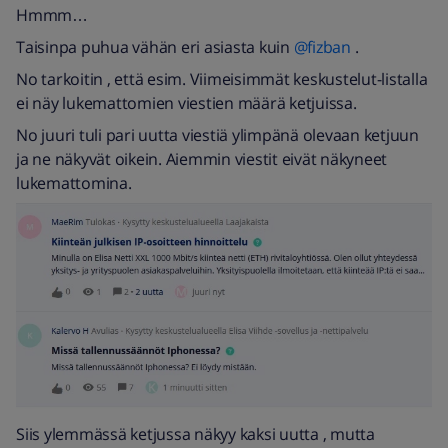
Hmmm…
Taisinpa puhua vähän eri asiasta kuin ​
@fizban
.
No tarkoitin , että esim. Viimeisimmät keskustelut-listalla
ei näy lukemattomien viestien määrä ketjuissa.
No juuri tuli pari uutta viestiä ylimpänä olevaan ketjuun
ja ne näkyvät oikein. Aiemmin viestit eivät näkyneet
lukemattomina.
Siis ylemmässä ketjussa näkyy kaksi uutta , mutta