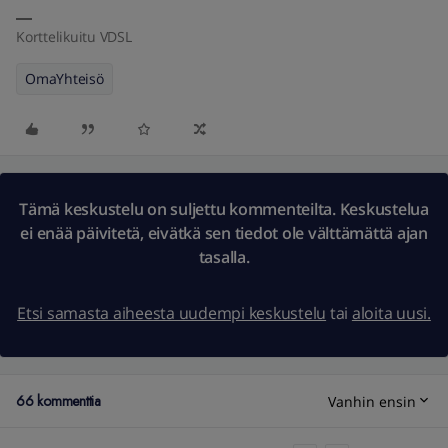
Korttelikuitu VDSL
OmaYhteisö
Tämä keskustelu on suljettu kommenteilta. Keskustelua
ei enää päivitetä, eivätkä sen tiedot ole välttämättä ajan
tasalla.
Etsi samasta aiheesta uudempi keskustelu
tai
aloita uusi.
66 kommenttia
Vanhin ensin