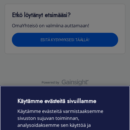
Etkö löytänyt etsimääsi?
OmaYhteisö on valmiina auttamaan!
ESITÄ KYSYMYKSESI TÄÄLLÄ!
OmaYhteisö-käyttöehdot
Accessibility statement
Käytämme evästeitä sivuillamme
Käytämme evästeitä varmistaaksemme
sivuston sujuvan toiminnan,
Laitteet & liittymät
analysoidaksemme sen käyttöä ja