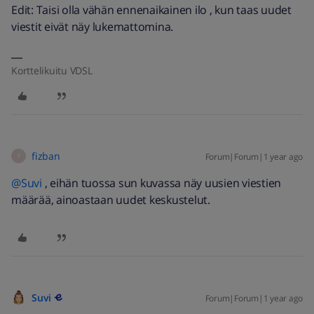
Edit: Taisi olla vähän ennenaikainen ilo , kun taas uudet
viestit eivät näy lukemattomina.
Korttelikuitu VDSL
fizban
Forum|Forum|1 year ago
F
@Suvi
, eihän tuossa sun kuvassa näy uusien viestien
määrää, ainoastaan uudet keskustelut.
Suvi
Forum|Forum|1 year ago