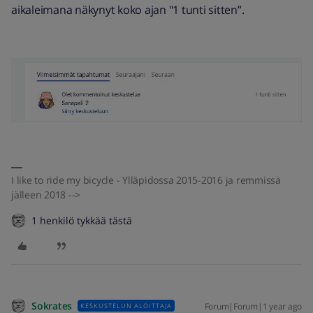
aikaleimana näkynyt koko ajan "1 tunti sitten”.
I like to ride my bicycle - Ylläpidossa 2015-2016 ja remmissä
jälleen 2018 -->
1 henkilö tykkää tästä
Sokrates
Forum|Forum|1 year ago
KESKUSTELUN ALOITTAJA