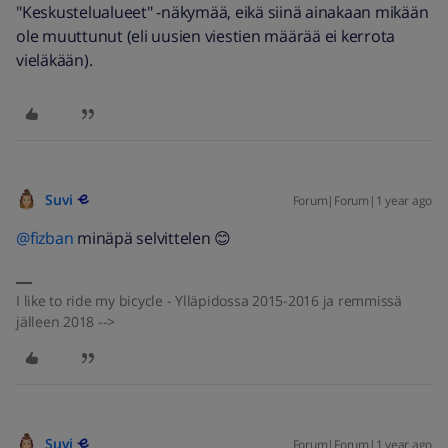
"Keskustelualueet" -näkymää, eikä siinä ainakaan mikään
ole muuttunut (eli uusien viestien määrää ei kerrota
vieläkään).
Suvi
Forum|Forum|1 year ago
@fizban
minäpä selvittelen 😊
I like to ride my bicycle - Ylläpidossa 2015-2016 ja remmissä
jälleen 2018 -->
Suvi
Forum|Forum|1 year ago