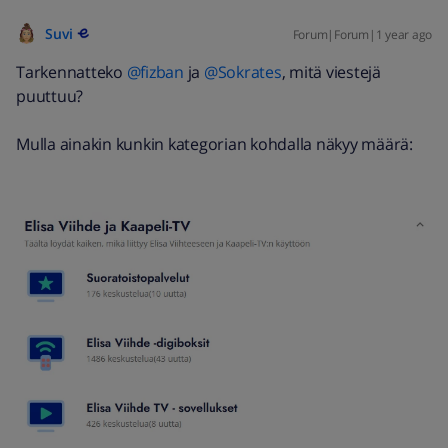
Suvi
Forum|Forum|1 year ago
Tarkennatteko ​
@fizban
ja ​
@Sokrates
, mitä viestejä
puuttuu?
Mulla ainakin kunkin kategorian kohdalla näkyy määrä: