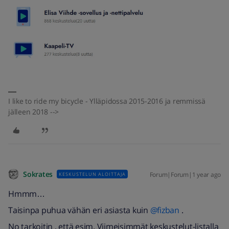
I like to ride my bicycle - Ylläpidossa 2015-2016 ja remmissä
jälleen 2018 -->
Sokrates
Forum|Forum|1 year ago
KESKUSTELUN ALOITTAJA
Hmmm…
Taisinpa puhua vähän eri asiasta kuin ​
@fizban
.
No tarkoitin , että esim. Viimeisimmät keskustelut-listalla