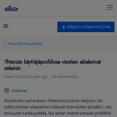
KIRJAUDU OMAYHTEISÖÖN
Muut Elisan palvelut
Yhteisön käyttäjäprofiilissa viestien aikaleimat
sekaisin
Forum|Forum|1 year ago
66 kommenttia
Sokrates
Kirjoittelin vastauksen Yhteisössä pariin ketjuun. No
siellä viestien aikalaimat näkyvät ihan kuten pitääkin , siis
minuutin tarkkuudella. No sitten menin omaan profiiliini