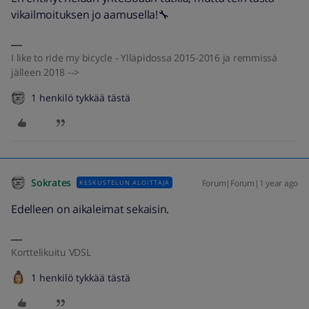
vikailmoituksen jo aamusella!🔧
I like to ride my bicycle - Ylläpidossa 2015-2016 ja remmissä
jälleen 2018 -->
1 henkilö tykkää tästä
Sokrates
Forum|Forum|1 year ago
KESKUSTELUN ALOITTAJA
Edelleen on aikaleimat sekaisin.
Korttelikuitu VDSL
1 henkilö tykkää tästä