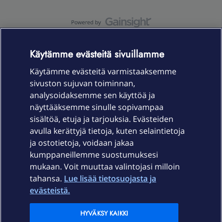
OmaYhteisö-käyttöehdot
Accessibility statement
Käytämme evästeitä sivuillamme
Käytämme evästeitä varmistaaksemme
sivuston sujuvan toiminnan,
Laitteet & liittymät
analysoidaksemme sen käyttöä ja
näyttääksemme sinulle sopivampaa
sisältöä, etuja ja tarjouksia. Evästeiden
Palvelut
avulla kerättyjä tietoja, kuten selaintietoja
ja ostotietoja, voidaan jakaa
Tuki
kumppaneillemme suostumuksesi
mukaan. Voit muuttaa valintojasi milloin
tahansa.
Lue lisää tietosuojasta ja
Ajankohtaista
evästeistä.
Elisa Oyj
HYVÄKSY KAIKKI