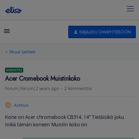
KIRJAUDU OMAYHTEISÖÖN
Muut laitteet
VASTATTU
Acer Cromebook Muistinkoko
Forum|Forum|2 years ago
2 kommenttia
Arimus
A
Kone on Acer chromebook CB314. 14” Tietäisikö joku
mikä tämän koneen Muistin koko on