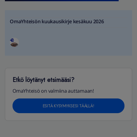
OmaYhteisön kuukausikirje kesäkuu 2026
Etkö löytänyt etsimääsi?
OmaYhteisö on valmiina auttamaan!
ESITÄ KYSYMYKSESI TÄÄLLÄ!