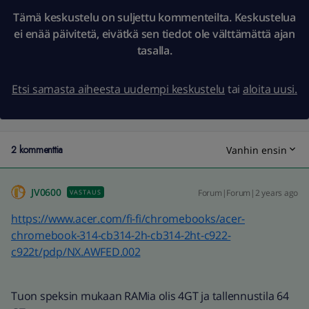
Tämä keskustelu on suljettu kommenteilta. Keskustelua
ei enää päivitetä, eivätkä sen tiedot ole välttämättä ajan
tasalla.
Etsi samasta aiheesta uudempi keskustelu
tai
aloita uusi.
2 kommenttia
Vanhin ensin
JV0600
Forum|Forum|2 years ago
VASTAUS
https://www.acer.com/fi-fi/chromebooks/acer-
chromebook-314-cb314-2h-cb314-2ht-c922-
c922t/pdp/NX.AWFED.002
Tuon speksin mukaan RAMia olis 4GT ja tallennustila 64