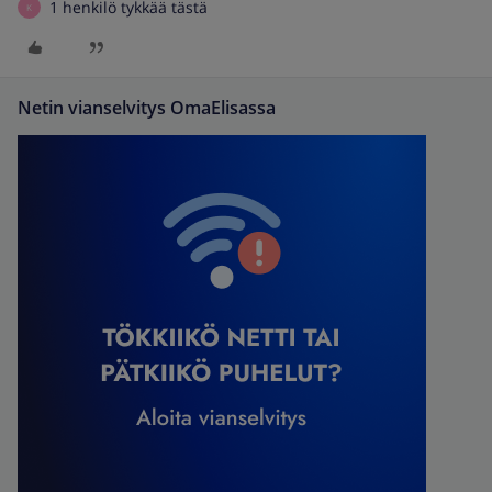
1 henkilö tykkää tästä
K
Netin vianselvitys OmaElisassa