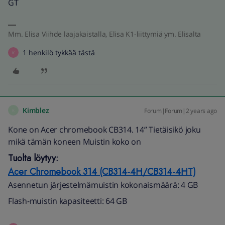
GT
Mm. Elisa Viihde laajakaistalla, Elisa K1-liittymiä ym. Elisalta
1 henkilö tykkää tästä
K
Kimblez
Forum|Forum|2 years ago
K
Kone on Acer chromebook CB314. 14” Tietäisikö joku
mikä tämän koneen Muistin koko on
Tuolta löytyy:
Acer Chromebook 314 (CB314-4H/CB314-4HT)
Asennetun järjestelmämuistin kokonaismäärä: 4 GB
Flash-muistin kapasiteetti: 64 GB