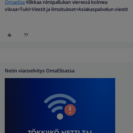
Omaelisa
Klikkaa nimipallukan vieressä kolmea
viivaa>Tuki>Viestit ja ilmoitukset>Asiakaspalvelun viestit
Netin vianselvitys OmaElisassa