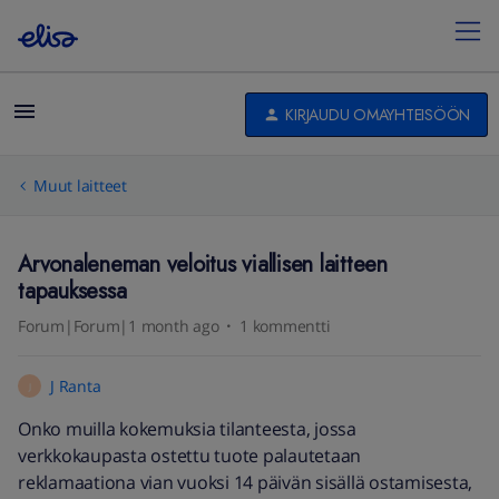
KIRJAUDU OMAYHTEISÖÖN
Muut laitteet
Arvonaleneman veloitus viallisen laitteen
tapauksessa
Forum|Forum|1 month ago
1 kommentti
J Ranta
J
Onko muilla kokemuksia tilanteesta, jossa
verkkokaupasta ostettu tuote palautetaan
reklamaationa vian vuoksi 14 päivän sisällä ostamisesta,