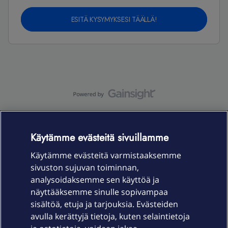
ESITÄ KYSYMYKSESI TÄÄLLÄ!
OmaYhteisö-käyttöehdot
Accessibility statement
OmaYhteisön
tietosuojaseloste
Käytämme evästeitä sivuillamme
Käytämme evästeitä varmistaaksemme
sivuston sujuvan toiminnan,
Laitteet & liittymät
analysoidaksemme sen käyttöä ja
näyttääksemme sinulle sopivampaa
sisältöä, etuja ja tarjouksia. Evästeiden
Palvelut
avulla kerättyjä tietoja, kuten selaintietoja