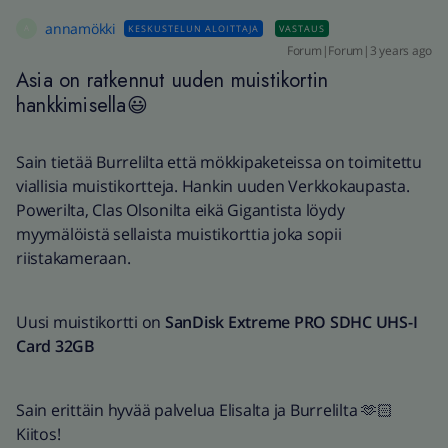
annamökki
KESKUSTELUN ALOITTAJA
VASTAUS
A
Forum|Forum|3 years ago
Asia on ratkennut uuden muistikortin
hankkimisella😃
Sain tietää Burrelilta että mökkipaketeissa on toimitettu
viallisia muistikortteja. Hankin uuden Verkkokaupasta.
Powerilta, Clas Olsonilta eikä Gigantista löydy
myymälöistä sellaista muistikorttia joka sopii
riistakameraan.
Uusi muistikortti on
SanDisk Extreme PRO SDHC UHS-I
Card 32GB
Sain erittäin hyvää palvelua Elisalta ja Burrelilta 🫶🏻
Kiitos!