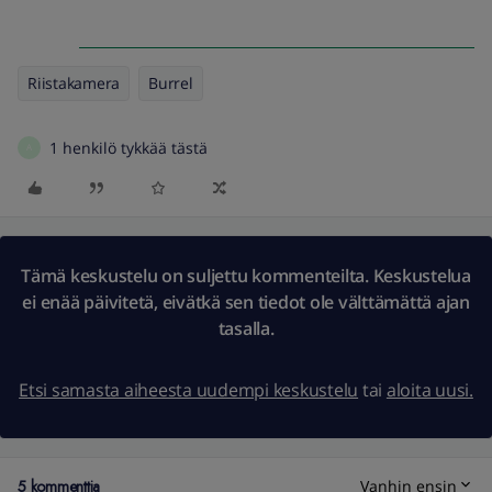
Riistakamera
Burrel
1 henkilö tykkää tästä
A
Tämä keskustelu on suljettu kommenteilta. Keskustelua
ei enää päivitetä, eivätkä sen tiedot ole välttämättä ajan
tasalla.
Etsi samasta aiheesta uudempi keskustelu
tai
aloita uusi.
5 kommenttia
Vanhin ensin