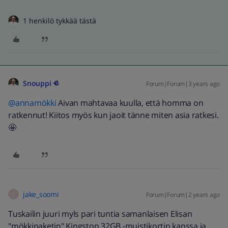
1 henkilö tykkää tästä
Snouppi
Forum|Forum|3 years ago
@annamökki
Aivan mahtavaa kuulla, että homma on
ratkennut! Kiitos myös kun jaoit tänne miten asia ratkesi.
🤩
jake_soomi
Forum|Forum|2 years ago
J
Tuskailin juuri myls pari tuntia samanlaisen Elisan
"mökkipaketin" Kingston 32GB -muistikortin kanssa ja