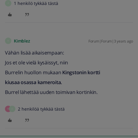
1 henkilö tykkää tästä
A
Kimblez
Forum|Forum|3 years ago
K
Vähän lisää aikaisempaan:
Jos et ole vielä kysäissyt, niin
Burrelin huollon mukaan
Kingstonin kortti
kiusaa osassa kameroita.
Burrel lähettää uuden toimivan kortinkin.
2 henkilöä tykkää tästä
K
A