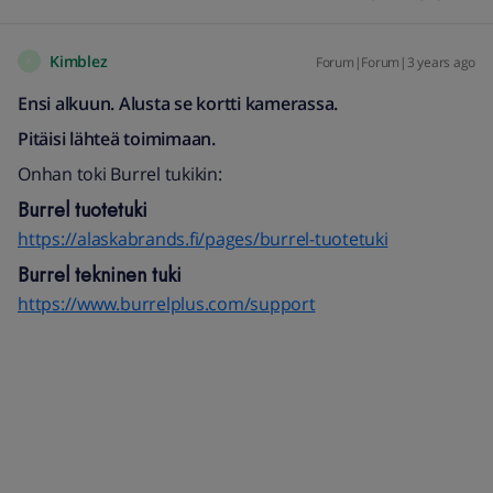
Kimblez
Forum|Forum|3 years ago
K
Ensi alkuun. Alusta se kortti kamerassa.
Pitäisi lähteä toimimaan.
Onhan toki Burrel tukikin:
Burrel tuotetuki
https://alaskabrands.fi/pages/burrel-tuotetuki
Burrel tekninen tuki
https://www.burrelplus.com/support