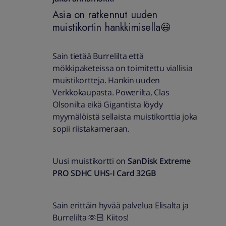
Asia on ratkennut uuden
muistikortin hankkimisella😃
Sain tietää Burrelilta että
mökkipaketeissa on toimitettu viallisia
muistikortteja. Hankin uuden
Verkkokaupasta. Powerilta, Clas
Olsonilta eikä Gigantista löydy
myymälöistä sellaista muistikorttia joka
sopii riistakameraan.
Uusi muistikortti on
SanDisk Extreme
PRO SDHC UHS-I Card 32GB
Sain erittäin hyvää palvelua Elisalta ja
Burrelilta 🫶🏻 Kiitos!