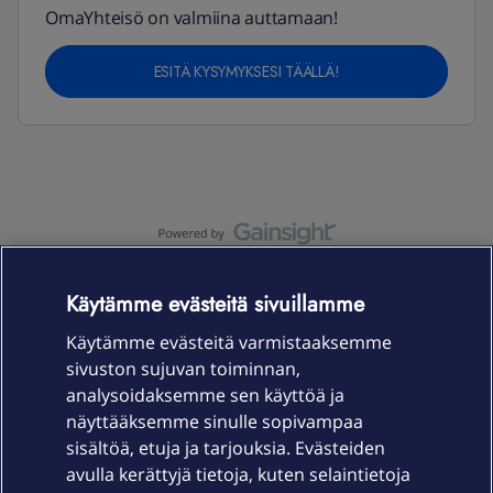
OmaYhteisö on valmiina auttamaan!
ESITÄ KYSYMYKSESI TÄÄLLÄ!
OmaYhteisö-käyttöehdot
Accessibility statement
Käytämme evästeitä sivuillamme
Käytämme evästeitä varmistaaksemme
sivuston sujuvan toiminnan,
Laitteet & liittymät
analysoidaksemme sen käyttöä ja
näyttääksemme sinulle sopivampaa
sisältöä, etuja ja tarjouksia. Evästeiden
Palvelut
avulla kerättyjä tietoja, kuten selaintietoja