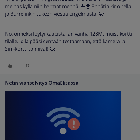
meinas kyllä niin hermot mennä! 🤣🤯 Ennätin kirjoitella
jo Burrelinkin tukeen viestiä ongelmasta. 🤪
No, onneksi löytyi kaapista iän vanha 128Mt muistikortti
tilalle, jolla pääsi sentään testaamaan, että kamera ja
Sim-kortti toimivat! 🤔
Netin vianselvitys OmaElisassa