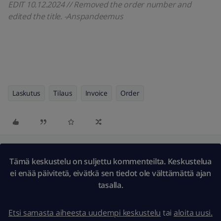
EDIT 10.12.2024 // Removed the order number and
edited the title. -Anspandeemus
Laskutus
Tilaus
Invoice
Order
Tämä keskustelu on suljettu kommenteilta. Keskustelua
ei enää päivitetä, eivätkä sen tiedot ole välttämättä ajan
tasalla.
Etsi samasta aiheesta uudempi keskustelu
tai
aloita uusi.