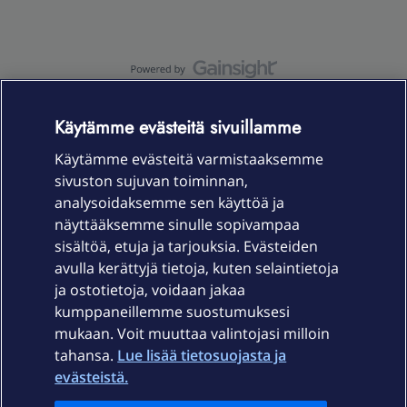
OmaYhteisö-käyttöehdot
Accessibility statement
Käytämme evästeitä sivuillamme
Käytämme evästeitä varmistaaksemme
sivuston sujuvan toiminnan,
Laitteet & liittymät
analysoidaksemme sen käyttöä ja
näyttääksemme sinulle sopivampaa
sisältöä, etuja ja tarjouksia. Evästeiden
Palvelut
avulla kerättyjä tietoja, kuten selaintietoja
ja ostotietoja, voidaan jakaa
Tuki
kumppaneillemme suostumuksesi
mukaan. Voit muuttaa valintojasi milloin
tahansa.
Lue lisää tietosuojasta ja
Ajankohtaista
evästeistä.