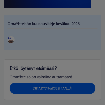
OmaYhteisön kuukausikirje kesäkuu 2026
Etkö löytänyt etsimääsi?
OmaYhteisö on valmiina auttamaan!
ESITÄ KYSYMYKSESI TÄÄLLÄ!