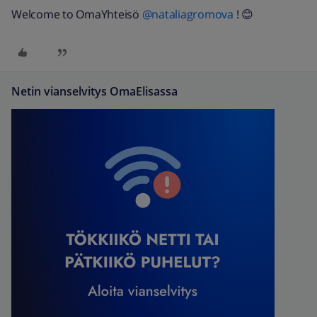
Welcome to OmaYhteisö ​
@nataliagromova
! 😊
Netin vianselvitys OmaElisassa