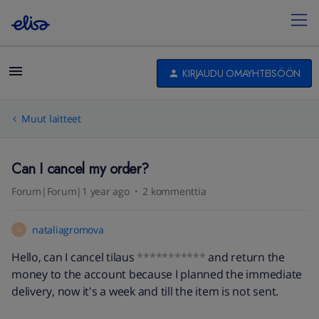
KIRJAUDU OMAYHTEISÖÖN
Muut laitteet
Can I cancel my order?
Forum|Forum|1 year ago
2 kommenttia
nataliagromova
N
Hello, can I cancel tilaus
***********
and return the
money to the account because I planned the immediate
delivery, now it's a week and till the item is not sent.