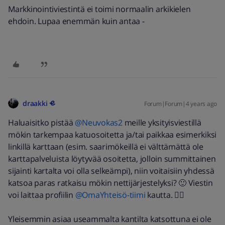
Markkinointiviestintä ei toimi normaalin arkikielen
ehdoin. Lupaa enemmän kuin antaa -
draakki
Forum|Forum|4 years ago
Haluaisitko pistää
@Neuvokas2
meille yksityisviestillä
mökin tarkempaa katuosoitetta ja/tai paikkaa esimerkiksi
linkillä karttaan (esim. saarimökeillä ei välttämättä ole
karttapalveluista löytyvää osoitetta, jolloin summittainen
sijainti kartalta voi olla selkeämpi), niin voitaisiin yhdessä
katsoa paras ratkaisu mökin nettijärjestelyksi? 🙂 Viestin
voi laittaa profiilin
@OmaYhteisö-tiimi
kautta. 👍🏼
Yleisemmin asiaa useammalta kantilta katsottuna ei ole