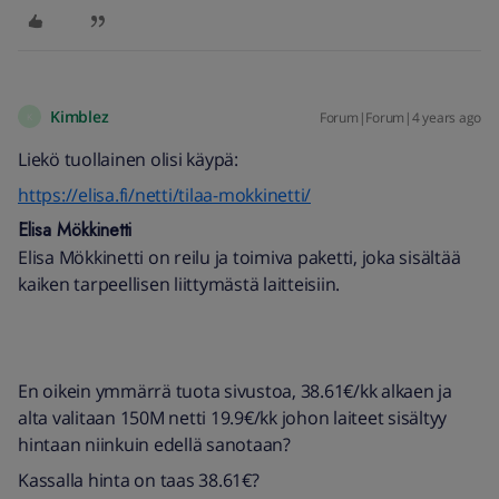
Kimblez
Forum|Forum|4 years ago
K
Liekö tuollainen olisi käypä:
https://elisa.fi/netti/tilaa-mokkinetti/
Elisa Mökkinetti
Elisa Mökkinetti on reilu ja toimiva paketti, joka sisältää
kaiken tarpeellisen liittymästä laitteisiin.
En oikein ymmärrä tuota sivustoa, 38.61€/kk alkaen ja
alta valitaan 150M netti 19.9€/kk johon laiteet sisältyy
hintaan niinkuin edellä sanotaan?
Kassalla hinta on taas 38.61€?