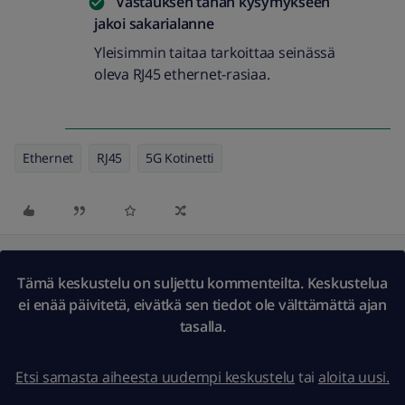
Vastauksen tähän kysymykseen
jakoi
sakarialanne
Yleisimmin taitaa tarkoittaa seinässä
oleva RJ45 ethernet-rasiaa.
Ethernet
RJ45
5G Kotinetti
Tämä keskustelu on suljettu kommenteilta. Keskustelua
ei enää päivitetä, eivätkä sen tiedot ole välttämättä ajan
tasalla.
Etsi samasta aiheesta uudempi keskustelu
tai
aloita uusi.