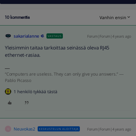
10 kommenttia
Vanhin ensin
sakarialanne
Forum|Forum|4 years ago
VASTAUS
Yleisimmin taitaa tarkoittaa seinässä oleva RJ45
ethernet-rasiaa.
“Computers are useless. They can only give you answers.” ―
Pablo Picasso
1 henkilö tykkää tästä
Neuvokas2
Forum|Forum|4 years ago
KESKUSTELUN ALOITTAJA
N