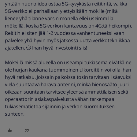
yhtään huono idea ostaa 5G-kyvykästä reititintä, vaikka
5G-verkko ei parhaillaan ylettyisikään mökille (mikä
lienee yhä tilanne varsin monella ellei useimmilla
mökeillä, koska 5G-verkon kantavuus on 4G:tä heikompi).
Reititin ei siten jää 1-2 vuodessa vanhentuneeksi vaan
palvelee yhä hyvin myös jatkossa uutta verkkotekniikkaa
ajatellen. 🙂 Ihan hyvä investointi siis!
Mökeillä missä alueella on useampi tukiasema eivätkä ne
ole hurjan kaukana tuommoinen ulkoreititin voi olla ihan
hyvä ratkaisu. Joissain paikoissa tosin tarvitaan lisäavuksi
vielä suuntaava harava-antenni, minkä hienosäätö juuri
oikeaan suuntaan tarvitsee yleensä ammattilaisen sekä
operaattorin asiakaspalvelusta vähän tarkempaa
tukiasematietoa sijainnin ja verkon kuormituksen
suhteen.