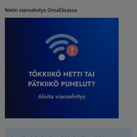
Netin vianselvitys OmaElisassa