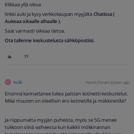
Klikkaa yllä oleva
linkki auki ja kysy verkkokaupan myyjältä
Chatissa (
Aukeaa oikealle alhaalle ).
Saat varmasti oikeaa tietoa.
Ota tallenne keskustelusta sähköpostiisi.
kv36
Forum|Forum|4 years ago
K
Ensinnä kannattanee lukea palstan kotinetti-keskustelut.
Mikä muuten on oleellisin ero kotinetillä ja mökkinetillä?
Ja riippumatta myyjän puheista, myös se 5G menee
tukkoon siinä vaiheessa kun kaikkii mökkirannan