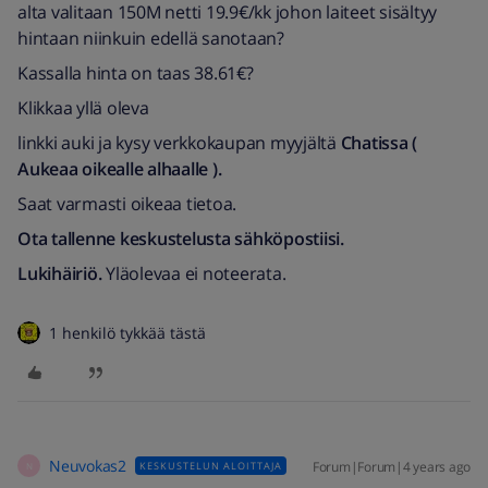
alta valitaan 150M netti 19.9€/kk johon laiteet sisältyy
hintaan niinkuin edellä sanotaan?
Kassalla hinta on taas 38.61€?
Klikkaa yllä oleva
linkki auki ja kysy verkkokaupan myyjältä
Chatissa (
Aukeaa oikealle alhaalle ).
Saat varmasti oikeaa tietoa.
Ota tallenne keskustelusta sähköpostiisi.
Lukihäiriö.
Yläolevaa ei noteerata.
1 henkilö tykkää tästä
Neuvokas2
Forum|Forum|4 years ago
KESKUSTELUN ALOITTAJA
N