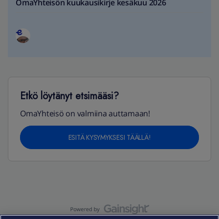
OmaYhteisön kuukausikirje kesäkuu 2026
Etkö löytänyt etsimääsi?
OmaYhteisö on valmiina auttamaan!
ESITÄ KYSYMYKSESI TÄÄLLÄ!