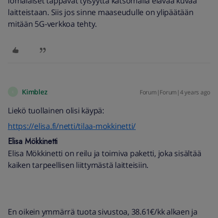
lomalaiset tappavat tylsyyttä katsomalla elävää kuvaa
laitteistaan. Siis jos sinne maaseudulle on ylipäätään
mitään 5G-verkkoa tehty.
Kimblez
Forum|Forum|4 years ago
K
Liekö tuollainen olisi käypä:
https://elisa.fi/netti/tilaa-mokkinetti/
Elisa Mökkinetti
Elisa Mökkinetti on reilu ja toimiva paketti, joka sisältää
kaiken tarpeellisen liittymästä laitteisiin.
En oikein ymmärrä tuota sivustoa, 38.61€/kk alkaen ja