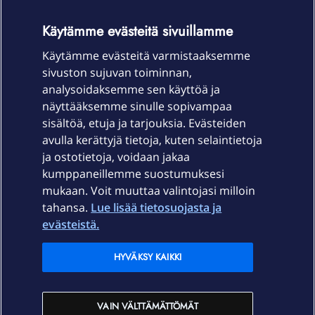
OmaYhteisö-käyttöehdot
Accessibility statement
Käytämme evästeitä sivuillamme
Käytämme evästeitä varmistaaksemme
sivuston sujuvan toiminnan,
Laitteet & liittymät
analysoidaksemme sen käyttöä ja
näyttääksemme sinulle sopivampaa
sisältöä, etuja ja tarjouksia. Evästeiden
Palvelut
avulla kerättyjä tietoja, kuten selaintietoja
ja ostotietoja, voidaan jakaa
Tuki
kumppaneillemme suostumuksesi
mukaan. Voit muuttaa valintojasi milloin
tahansa.
Lue lisää tietosuojasta ja
Ajankohtaista
evästeistä.
Elisa Oyj
HYVÄKSY KAIKKI
In English
VAIN VÄLTTÄMÄTTÖMÄT