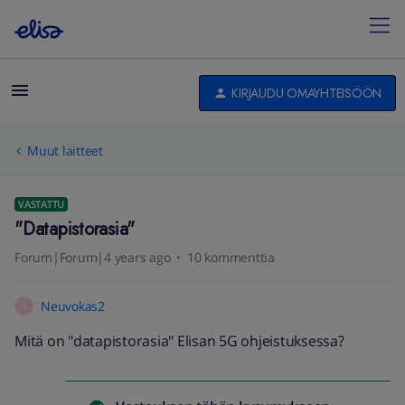
KIRJAUDU OMAYHTEISÖÖN
Muut laitteet
VASTATTU
"Datapistorasia"
Forum|Forum|4 years ago
10 kommenttia
Neuvokas2
N
Mitä on "datapistorasia" Elisan 5G ohjeistuksessa?