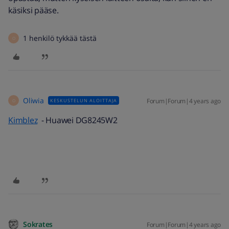
käsiksi pääse.
1 henkilö tykkää tästä
O
Oliwia
Forum|Forum|4 years ago
KESKUSTELUN ALOITTAJA
O
Kimblez
- Huawei DG8245W2
Sokrates
Forum|Forum|4 years ago