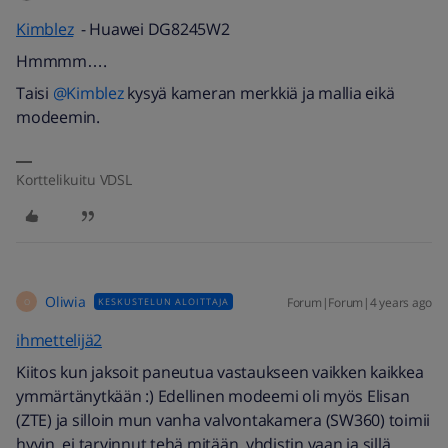
Kimblez
- Huawei DG8245W2
Hmmmm….
Taisi
@Kimblez
kysyä kameran merkkiä ja mallia eikä
modeemin.
Korttelikuitu VDSL
Oliwia
Forum|Forum|4 years ago
KESKUSTELUN ALOITTAJA
O
ihmettelijä2
Kiitos kun jaksoit paneutua vastaukseen vaikken kaikkea
ymmärtänytkään :) Edellinen modeemi oli myös Elisan
(ZTE) ja silloin mun vanha valvontakamera (SW360) toimii
hyvin, ei tarvinnut tehä mitään, yhdistin vaan ja sillä