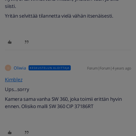
siisti.
Yritän selvittää tilannetta vielä vähän itsenäisesti.
Oliwia
Forum|Forum|4 years ago
KESKUSTELUN ALOITTAJA
O
Kimblez
Ups...sorry
Kamera sama vanha SW 360, joka toimii erittän hyvin
ennen. Olisiko malli SW 360 CIP 37186RT