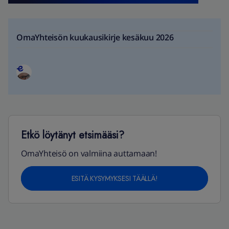
OmaYhteisön kuukausikirje kesäkuu 2026
Etkö löytänyt etsimääsi?
OmaYhteisö on valmiina auttamaan!
ESITÄ KYSYMYKSESI TÄÄLLÄ!