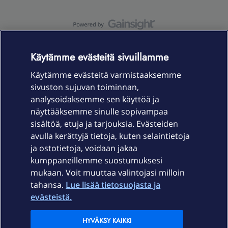
OmaYhteisö-käyttöehdot
Accessibility statement
Käytämme evästeitä sivuillamme
Käytämme evästeitä varmistaaksemme
sivuston sujuvan toiminnan,
Laitteet & liittymät
analysoidaksemme sen käyttöä ja
näyttääksemme sinulle sopivampaa
sisältöä, etuja ja tarjouksia. Evästeiden
Palvelut
avulla kerättyjä tietoja, kuten selaintietoja
ja ostotietoja, voidaan jakaa
Tuki
kumppaneillemme suostumuksesi
mukaan. Voit muuttaa valintojasi milloin
tahansa.
Lue lisää tietosuojasta ja
Ajankohtaista
evästeistä.
Elisa Oyj
HYVÄKSY KAIKKI