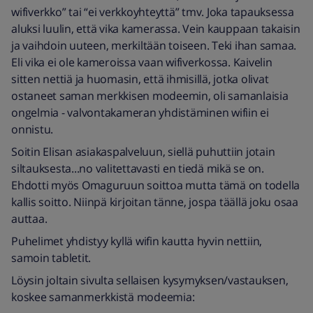
wifiverkko” tai “ei verkkoyhteyttä” tmv. Joka tapauksessa
aluksi luulin, että vika kamerassa. Vein kauppaan takaisin
ja vaihdoin uuteen, merkiltään toiseen. Teki ihan samaa.
Eli vika ei ole kameroissa vaan wifiverkossa. Kaivelin
sitten nettiä ja huomasin, että ihmisillä, jotka olivat
ostaneet saman merkkisen modeemin, oli samanlaisia
ongelmia - valvontakameran yhdistäminen wifiin ei
onnistu.
Soitin Elisan asiakaspalveluun, siellä puhuttiin jotain
siltauksesta...no valitettavasti en tiedä mikä se on.
Ehdotti myös Omaguruun soittoa mutta tämä on todella
kallis soitto. Niinpä kirjoitan tänne, jospa täällä joku osaa
auttaa.
Puhelimet yhdistyy kyllä wifin kautta hyvin nettiin,
samoin tabletit.
Löysin joltain sivulta sellaisen kysymyksen/vastauksen,
koskee samanmerkkistä modeemia: