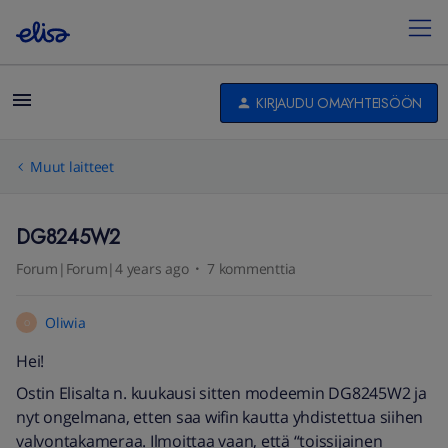
KIRJAUDU OMAYHTEISÖÖN
Muut laitteet
DG8245W2
Forum|Forum|4 years ago
7 kommenttia
Oliwia
O
Hei!
Ostin Elisalta n. kuukausi sitten modeemin DG8245W2 ja
nyt ongelmana, etten saa wifin kautta yhdistettua siihen
valvontakameraa. Ilmoittaa vaan, että “toissijainen