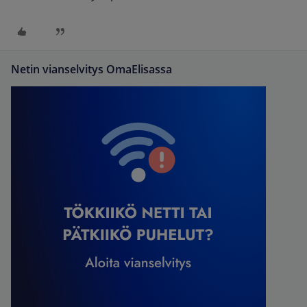
Netin vianselvitys OmaElisassa