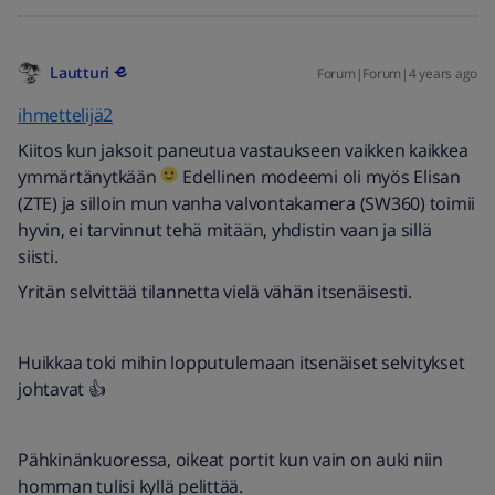
Lautturi
Forum|Forum|4 years ago
ihmettelijä2
Kiitos kun jaksoit paneutua vastaukseen vaikken kaikkea
ymmärtänytkään
Edellinen modeemi oli myös Elisan
(ZTE) ja silloin mun vanha valvontakamera (SW360) toimii
hyvin, ei tarvinnut tehä mitään, yhdistin vaan ja sillä
siisti.
Yritän selvittää tilannetta vielä vähän itsenäisesti.
Huikkaa toki mihin lopputulemaan itsenäiset selvitykset
johtavat 👍
Pähkinänkuoressa, oikeat portit kun vain on auki niin
homman tulisi kyllä pelittää.