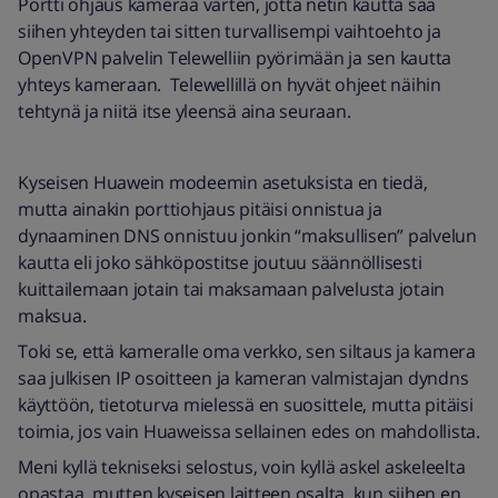
Portti ohjaus kameraa varten, jotta netin kautta saa
siihen yhteyden tai sitten turvallisempi vaihtoehto ja
OpenVPN palvelin Telewelliin pyörimään ja sen kautta
yhteys kameraan. Telewellillä on hyvät ohjeet näihin
tehtynä ja niitä itse yleensä aina seuraan.
Kyseisen Huawein modeemin asetuksista en tiedä,
mutta ainakin porttiohjaus pitäisi onnistua ja
dynaaminen DNS onnistuu jonkin “maksullisen” palvelun
kautta eli joko sähköpostitse joutuu säännöllisesti
kuittailemaan jotain tai maksamaan palvelusta jotain
maksua.
Toki se, että kameralle oma verkko, sen siltaus ja kamera
saa julkisen IP osoitteen ja kameran valmistajan dyndns
käyttöön, tietoturva mielessä en suosittele, mutta pitäisi
toimia, jos vain Huaweissa sellainen edes on mahdollista.
Meni kyllä tekniseksi selostus, voin kyllä askel askeleelta
opastaa, mutten kyseisen laitteen osalta, kun siihen en