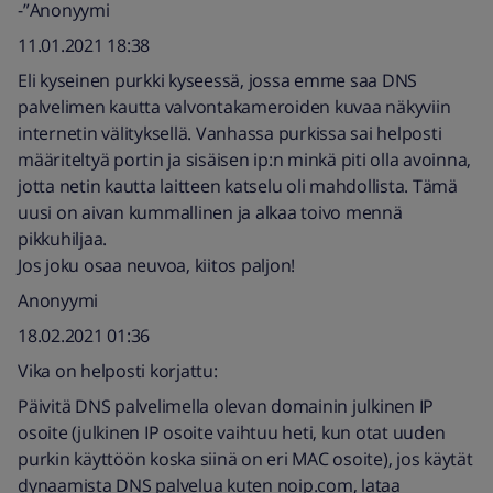
-”Anonyymi
11.01.2021 18:38
Eli kyseinen purkki kyseessä, jossa emme saa DNS
palvelimen kautta valvontakameroiden kuvaa näkyviin
internetin välityksellä. Vanhassa purkissa sai helposti
määriteltyä portin ja sisäisen ip:n minkä piti olla avoinna,
jotta netin kautta laitteen katselu oli mahdollista. Tämä
uusi on aivan kummallinen ja alkaa toivo mennä
pikkuhiljaa.
Jos joku osaa neuvoa, kiitos paljon!
Anonyymi
18.02.2021 01:36
Vika on helposti korjattu:
Päivitä DNS palvelimella olevan domainin julkinen IP
osoite (julkinen IP osoite vaihtuu heti, kun otat uuden
purkin käyttöön koska siinä on eri MAC osoite), jos käytät
dynaamista DNS palvelua kuten noip.com, lataa