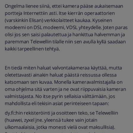
Ongelma lienee siinä, ettei kamera pääse aukaisemaan
portteja Internettiin asti. Itse kierrän operaattorien
(varskinkin Elisan) verkkolaitteet kaukaa. Kyseinen
modeemi on DSL modeemi, VDSL yhteydelle. Joten paras
olisi jos sen saisi palautettua ja hankittua halvemman ja
paremman Telewellin tilalle niin sen avulla kyllä saadaan
kaikki tarpeellinen tehtyä.
En tiedä miten haluat valvontakameraa käyttää, mutta
oletettavasti ainakin haluat päästä reissussa ollessa
katsomaan sen kuvaa. Monella kameravalmistajalla on
oma ohjelma sitä varten ja ne ovat riippuvaisia kameran
valmistajasta. No itse pyrin sellaisia välttämään, jos
mahdollista eli tekisin asiat perinteiseen tapaan:
dy.fi::hin rekisteröinti ja osoitteen teko, se Telewelliin
(huawei, zyxel jne. yleensä tukee vain jotain
ulkomaalaisia, jotka monesti vielä ovat maksullisia).