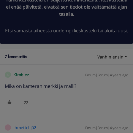
ei enää päivitetä, eivätkä sen tiedot ole välttämättä ajan
tasalla.
Etsi samasta aiheesta uudempi keskustelu
tai
aloita uusi.
7 kommenttia
Vanhin ensin
Kimblez
Forum|Forum|4 years ago
K
Mikä on kameran merkki ja malli?
ihmettelijä2
Forum|Forum|4 years ago
I