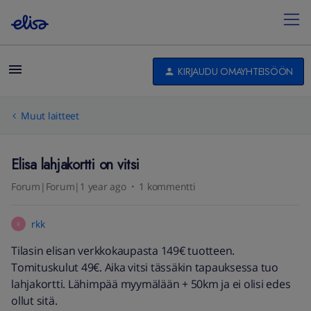
KIRJAUDU OMAYHTEISÖÖN
Muut laitteet
Elisa lahjakortti on vitsi
Forum|Forum|1 year ago
1 kommentti
rkk
R
Tilasin elisan verkkokaupasta 149€ tuotteen.
Tomituskulut 49€. Aika vitsi tässäkin tapauksessa tuo
lahjakortti. Lähimpää myymälään + 50km ja ei olisi edes
ollut sitä.