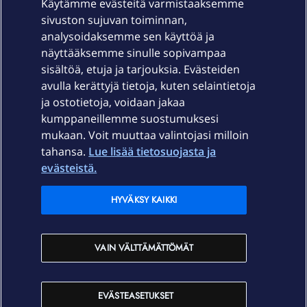
Käytämme evästeitä varmistaaksemme
sivuston sujuvan toiminnan,
Laitteet & liittymät
analysoidaksemme sen käyttöä ja
näyttääksemme sinulle sopivampaa
sisältöä, etuja ja tarjouksia. Evästeiden
Palvelut
avulla kerättyjä tietoja, kuten selaintietoja
ja ostotietoja, voidaan jakaa
Tuki
kumppaneillemme suostumuksesi
mukaan. Voit muuttaa valintojasi milloin
tahansa.
Lue lisää tietosuojasta ja
Ajankohtaista
evästeistä.
Elisa Oyj
HYVÄKSY KAIKKI
In English
VAIN VÄLTTÄMÄTTÖMÄT
På Svenska
EVÄSTEASETUKSET