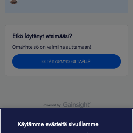
Etkö löytänyt etsimääsi?
OmaYhteisö on valmiina auttamaan!
ESITÄ KYSYMYKSESI TÄÄLLÄ!
OmaYhteisö-käyttöehdot
Accessibility statement
Käytämme evästeitä sivuillamme