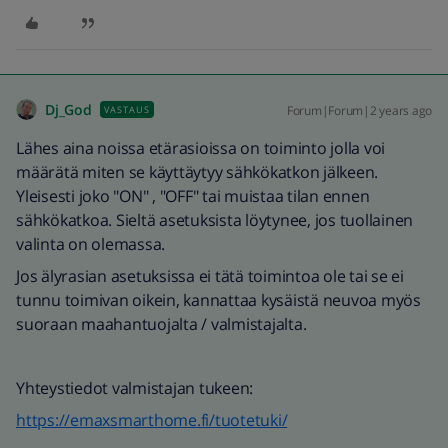
Dj_God
Forum|Forum|2 years ago
VASTAUS
Lähes aina noissa etärasioissa on toiminto jolla voi
määrätä miten se käyttäytyy sähkökatkon jälkeen.
Yleisesti joko "ON" , "OFF" tai muistaa tilan ennen
sähkökatkoa. Sieltä asetuksista löytynee, jos tuollainen
valinta on olemassa.
Jos älyrasian asetuksissa ei tätä toimintoa ole tai se ei
tunnu toimivan oikein, kannattaa kysäistä neuvoa myös
suoraan maahantuojalta / valmistajalta.
Yhteystiedot valmistajan tukeen:
https://emaxsmarthome.fi/tuotetuki/