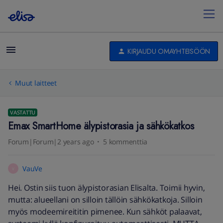
KIRJAUDU OMAYHTEISÖÖN
Muut laitteet
VASTATTU
Emax SmartHome älypistorasia ja sähkökatkos
Forum|Forum|2 years ago
5 kommenttia
VauVe
V
Hei. Ostin siis tuon älypistorasian Elisalta. Toimii hyvin,
mutta: alueellani on silloin tällöin sähkökatkoja. Silloin
myös modeemireititin pimenee. Kun sähköt palaavat,