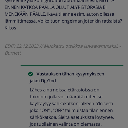
systeemi kyllä konfiguroituu automaattisesti, MUTTA
ENNEN KATKOA PÄÄLLÄ OLLUT ÄLYPISTORASIA EI
MENEKÄÄN PÄÄLLE. Ikävä tilanne esim. auton ollessa
lämmittimessä. Voiko tuon ongelman jotenkin ratkaista?
Kiitos
EDIT: 22.12.2023 // Muokattu otsikkoa kuvaavammaksi. -
Burnett
Vastauksen tähän kysymykseen
jakoi
Dj_God
Lähes aina noissa etärasioissa on
toiminto jolla voi määrätä miten se
käyttäytyy sähkökatkon jälkeen. Yleisesti
joko "ON" , "OFF" tai muistaa tilan ennen
sähkökatkoa. Sieltä asetuksista löytynee,
jos tuollainen valinta on olemassa.