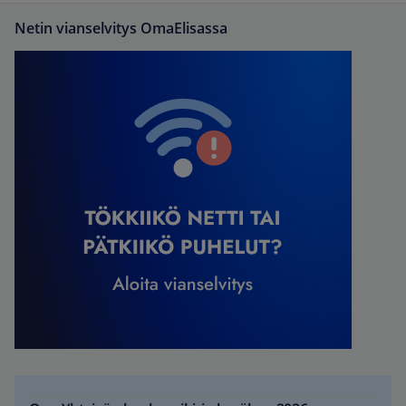
Netin vianselvitys OmaElisassa