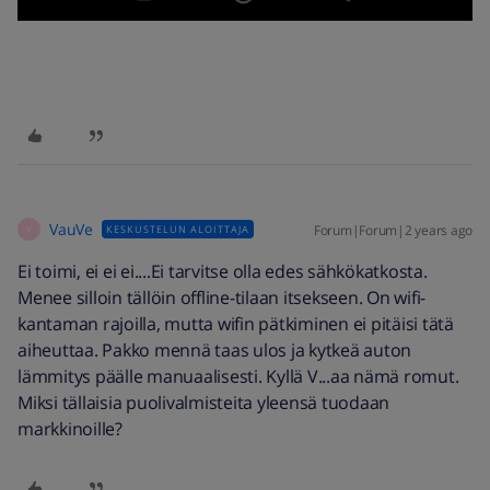
VauVe
Forum|Forum|2 years ago
KESKUSTELUN ALOITTAJA
V
Ei toimi, ei ei ei....Ei tarvitse olla edes sähkökatkosta.
Menee silloin tällöin offline-tilaan itsekseen. On wifi-
kantaman rajoilla, mutta wifin pätkiminen ei pitäisi tätä
aiheuttaa. Pakko mennä taas ulos ja kytkeä auton
lämmitys päälle manuaalisesti. Kyllä V...aa nämä romut.
Miksi tällaisia puolivalmisteita yleensä tuodaan
markkinoille?