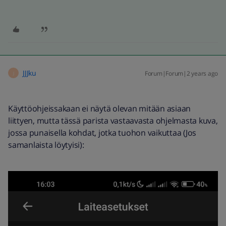
JJJku
Forum|Forum|2 years ago
J
Käyttöohjeissakaan ei näytä olevan mitään asiaan
liittyen, mutta tässä parista vastaavasta ohjelmasta kuva,
jossa punaisella kohdat, jotka tuohon vaikuttaa (Jos
samanlaista löytyisi):