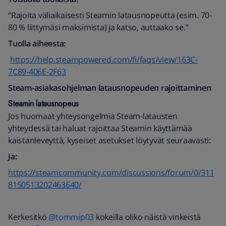
“Rajoita väliaikaisesti Steamin latausnopeutta (esim. 70-
80 % liittymäsi maksimista) ja katso, auttaako se.”
Tuolla aiheesta:
https://help.steampowered.com/fi/faqs/view/163C-
7C89-406E-2F63
Steam-asiakasohjelman latausnopeuden rajoittaminen
Steamin latausnopeus
Jos huomaat yhteysongelmia Steam-latausten
yhteydessä tai haluat rajoittaa Steamin käyttämää
kaistanleveyttä, kyseiset asetukset löytyvät seuraavasti:
Ja:
https://steamcommunity.com/discussions/forum/0/311
8150513202463640/
Kerkesitkö ​
@tommip03
kokeilla oliko näistä vinkeistä