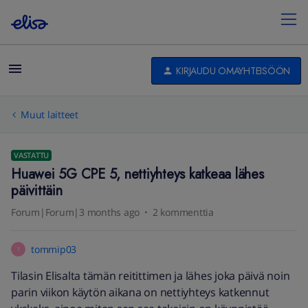
KIRJAUDU OMAYHTEISÖÖN
Muut laitteet
VASTATTU
Huawei 5G CPE 5, nettiyhteys katkeaa lähes
päivittäin
Forum|Forum|3 months ago
2 kommenttia
tommip03
T
Tilasin Elisalta tämän reitittimen ja lähes joka päivä noin
parin viikon käytön aikana on nettiyhteys katkennut