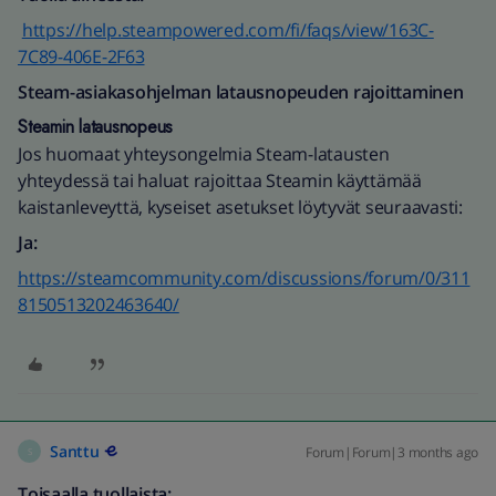
https://help.steampowered.com/fi/faqs/view/163C-
7C89-406E-2F63
Steam-asiakasohjelman latausnopeuden rajoittaminen
Steamin latausnopeus
Jos huomaat yhteysongelmia Steam-latausten
yhteydessä tai haluat rajoittaa Steamin käyttämää
kaistanleveyttä, kyseiset asetukset löytyvät seuraavasti:
Ja:
https://steamcommunity.com/discussions/forum/0/311
8150513202463640/
Santtu
Forum|Forum|3 months ago
S
Toisaalla tuollaista: