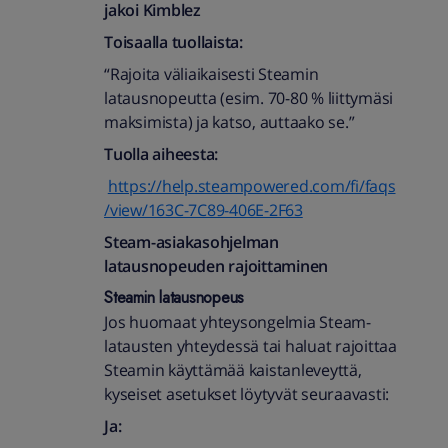
jakoi
Kimblez
Toisaalla tuollaista:
“Rajoita väliaikaisesti Steamin
latausnopeutta (esim. 70-80 % liittymäsi
maksimista) ja katso, auttaako se.”
Tuolla aiheesta:
https://help.steampowered.com/fi/faqs
/view/163C-7C89-406E-2F63
Steam-asiakasohjelman
latausnopeuden rajoittaminen
Steamin latausnopeus
Jos huomaat yhteysongelmia Steam-
latausten yhteydessä tai haluat rajoittaa
Steamin käyttämää kaistanleveyttä,
kyseiset asetukset löytyvät seuraavasti:
Ja: