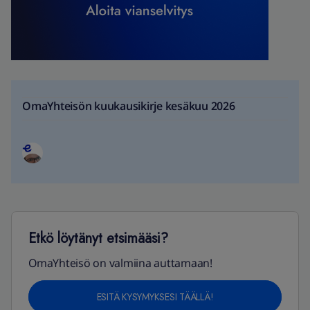
OmaYhteisön kuukausikirje kesäkuu 2026
Etkö löytänyt etsimääsi?
OmaYhteisö on valmiina auttamaan!
ESITÄ KYSYMYKSESI TÄÄLLÄ!