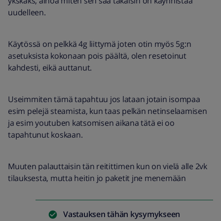
ykskaks, ainoa miten sen saa takaisin on käynnistää
uudelleen.
Käytössä on pelkkä 4g liittymä joten otin myös 5g:n
asetuksista kokonaan pois päältä, olen resetoinut
kahdesti, eikä auttanut.
Useimmiten tämä tapahtuu jos lataan jotain isompaa
esim pelejä steamista, kun taas pelkän netinselaamisen
ja esim youtuben katsomisen aikana tätä ei oo
tapahtunut koskaan.
Muuten palauttaisin tän reitittimen kun on vielä alle 2vk
tilauksesta, mutta heitin jo paketit jne menemään
Vastauksen tähän kysymykseen