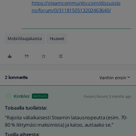
https://steamcommunity.com/discussio
ns/forum/0/3118150513202463640/
Mobiililaajakaista
Huawei
2 kommenttia
Vanhin ensin
Kimblez
Forum|Forum|3 months ago
VASTAUS
K
Toisaalla tuollaista:
“Rajoita väliaikaisesti Steamin latausnopeutta (esim. 70-
80 % liittymäsi maksimista) ja katso, auttaako se.”
Tuolla aiheesta: