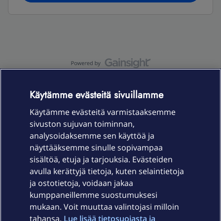
OmaYhteisö-käyttöehdot
Accessibility statement
Käytämme evästeitä sivuillamme
Käytämme evästeitä varmistaaksemme
sivuston sujuvan toiminnan,
Laitteet & liittymät
analysoidaksemme sen käyttöä ja
näyttääksemme sinulle sopivampaa
sisältöä, etuja ja tarjouksia. Evästeiden
Palvelut
avulla kerättyjä tietoja, kuten selaintietoja
ja ostotietoja, voidaan jakaa
Tuki
kumppaneillemme suostumuksesi
mukaan. Voit muuttaa valintojasi milloin
tahansa.
Lue lisää tietosuojasta ja
Ajankohtaista