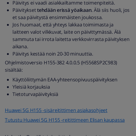
Päivitys ei vaadi asiakkailtamme toimenpiteitä.
Päivitykset
tehdään erissä yöaikaan
. Älä siis huoli, jos
et saa päivitystä ensimmäisten joukossa.
Jos huomaat, että yhteys lakkaa toimimasta ja
laitteen valot vilkkuvat, laite on päivittymässä. Älä
sammuta tai irrota laitetta verkkovirrasta päivityksen
aikana.
Päivitys kestää noin 20-30 minuuttia.
Ohjelmistoversio H155-382 4.0.0.5 (H5568SP2C983)
sisältää:
Käyttöliittymän EAA-yhteensopivuuspäivityksen
Yleisiä korjauksia
Tietoturvapäivityksiä
Huawei 5G H155 -sisäreitittimen asiakasohjeet
Tutustu Huawei 5G H155 -reitittimeen Elisan kaupassa