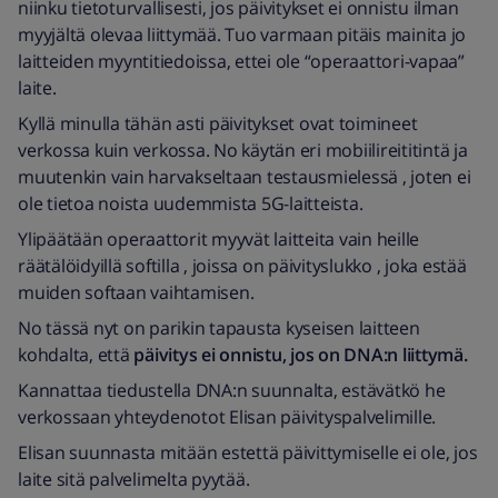
niinku tietoturvallisesti, jos päivitykset ei onnistu ilman
myyjältä olevaa liittymää. Tuo varmaan pitäis mainita jo
laitteiden myyntitiedoissa, ettei ole “operaattori-vapaa”
laite.
Kyllä minulla tähän asti päivitykset ovat toimineet
verkossa kuin verkossa. No käytän eri mobiilireititintä ja
muutenkin vain harvakseltaan testausmielessä , joten ei
ole tietoa noista uudemmista 5G-laitteista.
Ylipäätään operaattorit myyvät laitteita vain heille
räätälöidyillä softilla , joissa on päivityslukko , joka estää
muiden softaan vaihtamisen.
No tässä nyt on parikin tapausta kyseisen laitteen
kohdalta, että
päivitys ei onnistu, jos on DNA:n liittymä.
Kannattaa tiedustella DNA:n suunnalta, estävätkö he
verkossaan yhteydenotot Elisan päivityspalvelimille.
Elisan suunnasta mitään estettä päivittymiselle ei ole, jos
laite sitä palvelimelta pyytää.