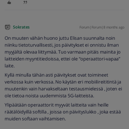
Sokrates
Forum|Forum|8 months ago
On muuten vähän huono juttu Elisan suunnalta noin
niinku tietoturvallisesti, jos päivitykset ei onnistu ilman
myyjältä olevaa liittymää. Tuo varmaan pitäis mainita jo
laitteiden myyntitiedoissa, ettei ole “operaattori-vapaa”
laite.
Kyllä minulla tähän asti päivitykset ovat toimineet
verkossa kuin verkossa. No käytän eri mobiilireititintä ja
muutenkin vain harvakseltaan testausmielessä , joten ei
ole tietoa noista uudemmista 5G-laitteista.
Ylipäätään operaattorit myyvät laitteita vain heille
räätälöidyillä softilla , joissa on päivityslukko , joka estää
muiden softaan vaihtamisen.