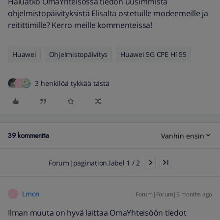
Haluatko OmaYhteisössä tiedon uusimmista
ohjelmistopäivityksistä Elisalta ostetuille modeemeille ja
reitittimille? Kerro meille kommenteissa!
Huawei
Ohjelmistopäivitys
Huawei 5G CPE H155
3 henkilöä tykkää tästä
L
39 kommenttia
Vanhin ensin
Forum|pagination.label 1 / 2
Lmon
Forum|Forum|9 months ago
L
Ilman muuta on hyvä laittaa OmaYhteisöön tiedot