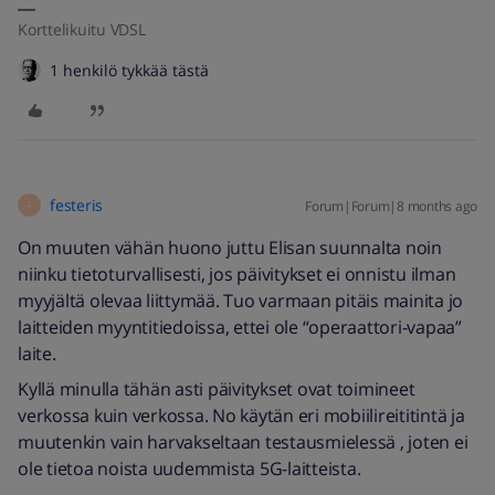
Korttelikuitu VDSL
1 henkilö tykkää tästä
festeris
Forum|Forum|8 months ago
F
On muuten vähän huono juttu Elisan suunnalta noin
niinku tietoturvallisesti, jos päivitykset ei onnistu ilman
myyjältä olevaa liittymää. Tuo varmaan pitäis mainita jo
laitteiden myyntitiedoissa, ettei ole “operaattori-vapaa”
laite.
Kyllä minulla tähän asti päivitykset ovat toimineet
verkossa kuin verkossa. No käytän eri mobiilireititintä ja
muutenkin vain harvakseltaan testausmielessä , joten ei
ole tietoa noista uudemmista 5G-laitteista.