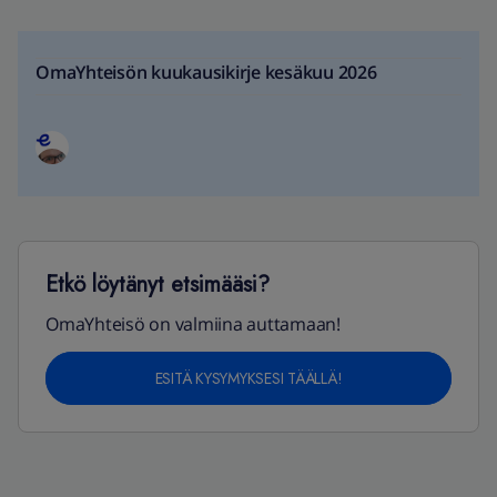
OmaYhteisön kuukausikirje kesäkuu 2026
Etkö löytänyt etsimääsi?
OmaYhteisö on valmiina auttamaan!
ESITÄ KYSYMYKSESI TÄÄLLÄ!