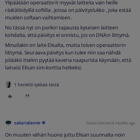
Ylipäätään operaattorit myyvät laitteita vain heille
räätälöidyillä softilla , joissa on päivityslukko , joka estää
muiden softaan vaihtamisen.
No tässä nyt on parikin tapausta kyseisen laitteen
kohdalta, että päivitys ei onnistu, jos on DNA:n liittymä.
Minullakin on laite Elisalta, mutta toisen operaattorin
liittymä. Seuraava päivitys kun tulee niin saa nähdä
pitääkö itsekin pyytää kaveria naapurista käymään, että
lainaisi Elisan sim-korttia hetkeksi.
1 henkilö tykkää tästä
sakarialanne
Forum|Forum|8 months ago
On muuten vähän huono juttu Elisan suunnalta noin