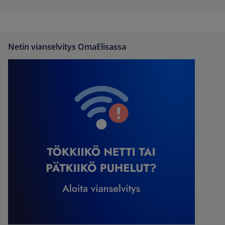
Netin vianselvitys OmaElisassa