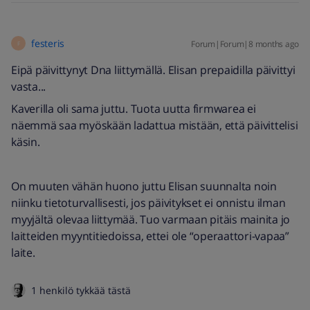
festeris
Forum|Forum|8 months ago
F
Eipä päivittynyt Dna liittymällä. Elisan prepaidilla päivittyi
vasta...
Kaverilla oli sama juttu. Tuota uutta firmwarea ei
näemmä saa myöskään ladattua mistään, että päivittelisi
käsin.
On muuten vähän huono juttu Elisan suunnalta noin
niinku tietoturvallisesti, jos päivitykset ei onnistu ilman
myyjältä olevaa liittymää. Tuo varmaan pitäis mainita jo
laitteiden myyntitiedoissa, ettei ole “operaattori-vapaa”
laite.
1 henkilö tykkää tästä