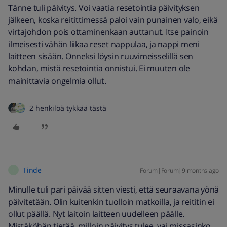
Tänne tuli päivitys. Voi vaatia resetointia päivityksen
jälkeen, koska reitittimessä paloi vain punainen valo, eikä
virtajohdon pois ottaminenkaan auttanut. Itse painoin
ilmeisesti vähän liikaa reset nappulaa, ja nappi meni
laitteen sisään. Onneksi löysin ruuvimeisselillä sen
kohdan, mistä resetointia onnistui. Ei muuten ole
mainittavia ongelmia ollut.
2 henkilöä tykkää tästä
Tinde
Forum|Forum|9 months ago
T
Minulle tuli pari päivää sitten viesti, että seuraavana yönä
päivitetään. Olin kuitenkin tuolloin matkoilla, ja reititin ei
ollut päällä. Nyt laitoin laitteen uudelleen päälle.
Mistäköhän tietää, milloin päivitys tulee, vai missasinko