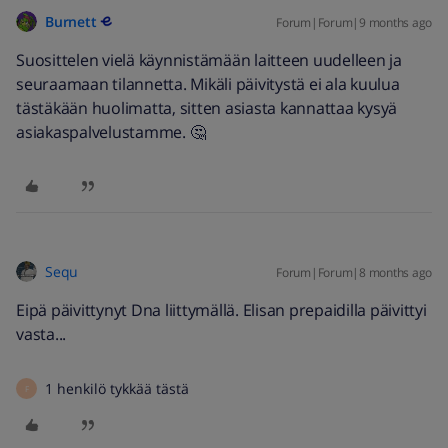
Burnett
Forum|Forum|9 months ago
Suosittelen vielä käynnistämään laitteen uudelleen ja
seuraamaan tilannetta. Mikäli päivitystä ei ala kuulua
tästäkään huolimatta, sitten asiasta kannattaa kysyä
asiakaspalvelustamme. 🤔
Sequ
Forum|Forum|8 months ago
Eipä päivittynyt Dna liittymällä. Elisan prepaidilla päivittyi
vasta...
1 henkilö tykkää tästä
F