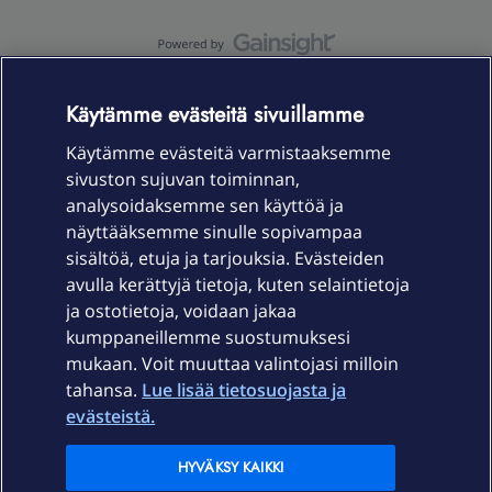
OmaYhteisö-käyttöehdot
Accessibility statement
Käytämme evästeitä sivuillamme
Käytämme evästeitä varmistaaksemme
sivuston sujuvan toiminnan,
Laitteet & liittymät
analysoidaksemme sen käyttöä ja
näyttääksemme sinulle sopivampaa
sisältöä, etuja ja tarjouksia. Evästeiden
Palvelut
avulla kerättyjä tietoja, kuten selaintietoja
ja ostotietoja, voidaan jakaa
Tuki
kumppaneillemme suostumuksesi
mukaan. Voit muuttaa valintojasi milloin
tahansa.
Lue lisää tietosuojasta ja
Ajankohtaista
evästeistä.
Elisa Oyj
HYVÄKSY KAIKKI