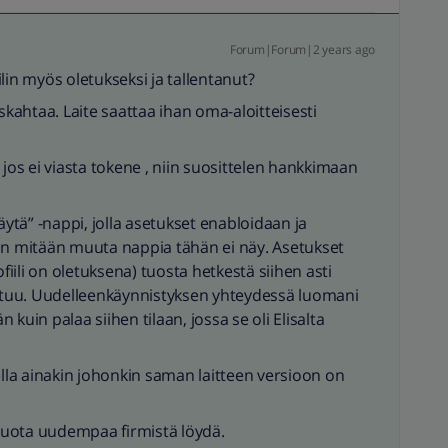
Forum|Forum|2 years ago
lin myös oletukseksi ja tallentanut?
haiskahtaa. Laite saattaa ihan oma-aloitteisesti
 jos ei viasta tokene , niin suosittelen hankkimaan
äytä” -nappi, jolla asetukset enabloidaan ja
aan mitään muuta nappia tähän ei näy. Asetukset
ofiili on oletuksena) tuosta hetkestä siihen asti
tuu. Uudelleenkäynnistyksen yhteydessä luomani
n kuin palaa siihen tilaan, jossa se oli Elisalta
la ainakin johonkin saman laitteen versioon on
 tuota uudempaa firmistä löydä.