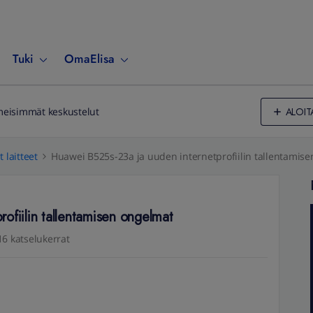
Tuki
OmaElisa
ALOIT
meisimmät keskustelut
 laitteet
Huawei B525s-23a ja uuden internetprofiilin tallentamis
ofiilin tallentamisen ongelmat
16 katselukerrat