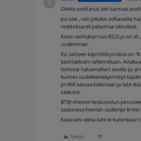
K
Oletko asettanut sen luomasi profii
Jos olet , niin joltakin softavialta 
resetoitua eli palauttaa oletukset.
Kovin vanhahan tuo B525 jo on eli ,
uudemman.
Ko. laitteen käyttöliittymässä on “K
käsittääkseni tallennetaan. Ainak
toimivat haluamallani tavalla (ja pr
kunnes uudelleenkäynnistys tapah
profiili katoaa kokonaan ja laite ikää
saatuna.
BTW oheisen keskustelun perusteel
saatavissa hieman uudempi firmis:
Käsissäni oleva laite ei kuitenkaan
Tykkää