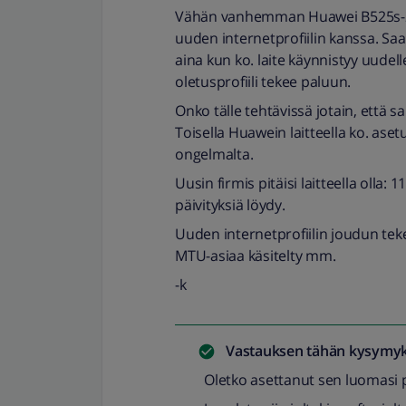
Vähän vanhemman Huawei B525s-23
uuden internetprofiilin kanssa. Saa
aina kun ko. laite käynnistyy uudell
oletusprofiili tekee paluun.
Onko tälle tehtävissä jotain, että s
Toisella Huawein laitteella ko. asetu
ongelmalta.
Uusin firmis pitäisi laitteella olla:
päivityksiä löydy.
Uuden internetprofiilin joudun tek
MTU-asiaa käsitelty mm.
-k
Vastauksen tähän kysymyk
Oletko asettanut sen luomasi pr