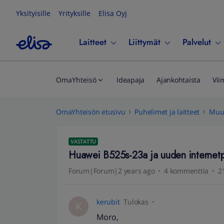
Yksityisille
Yrityksille
Elisa Oyj
Laitteet
Liittymät
Palvelut
OmaYhteisö
Ideapaja
Ajankohtaista
Vii
OmaYhteisön etusivu
Puhelimet ja laitteet
Muut
VASTATTU
Huawei B525s-23a ja uuden internetpr
Forum|Forum|2 years ago
4 kommenttia
2
kerubit
Tulokas
K
Moro,