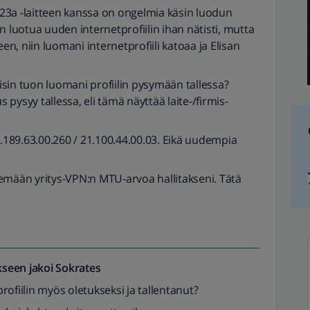
a -laitteen kanssa on ongelmia käsin luodun
n luotua uuden internetprofiilin ihan nätisti, mutta
een, niin luomani internetprofiili katoaa ja Elisan
aisin tuon luomani profiilin pysymään tallessa?
s pysyy tallessa, eli tämä näyttää laite-/firmis-
 11.189.63.00.260 / 21.100.44.00.03. Eikä uudempia
emään yritys-VPN:n MTU-arvoa hallitakseni. Tätä
seen jakoi
Sokrates
ofiilin myös oletukseksi ja tallentanut?