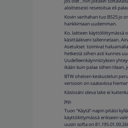
Jos olet , niin joltakin softavi
aloitteisesti resetoitua eli pal
Kovin vanhahan tuo B525 jo on el
hankkimaan uudemman.
Ko. laitteen käyttöliittymässä 
käsittääkseni tallennetaan. A
Asetukset toimivat haluamallani
hetkestä siihen asti kunnes u
Uudelleenkäynnistyksen yhteyde
ikään kuin palaa siihen tilaan, j
BTW oheisen keskustelun perus
versioon on saatavissa hieman
Käsissäni oleva laite ei kuite
Jep.
Tuon “Käytä”-napin pitäisi kyll
käyttöliittymässä erikseen vali
uusin softa on 81.195.01.00.26