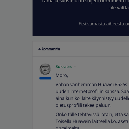
Tämä keskustelu on suljettu kommenteilta.
ole vältt
Etsi samasta aiheesta 
4 kommenttia
Sokrates
Moro,
Vähän vanhemman Huawei B525s-23
uuden internetprofiilin kanssa. Saa
aina kun ko. laite käynnistyy uudell
oletusprofiili tekee paluun.
Onko tälle tehtävissä jotain, että s
Toisella Huawein laitteella ko. asetu
ongelmalta.