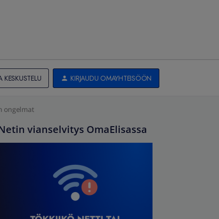
A KESKUSTELU
KIRJAUDU OMAYHTEISÖÖN
en ongelmat
Netin vianselvitys OmaElisassa