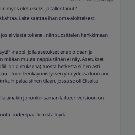
lin myös oletukseksi ja tallentanut?
haiskahtaa. Laite saattaa ihan oma-aloitteisesti
 jos ei viasta tokene , niin suosittelen hankkimaan
äytä” -nappi, jolla asetukset enabloidaan ja
aan mitään muuta nappia tähän ei näy. Asetukset
ofiili on oletuksena) tuosta hetkestä siihen asti
tuu. Uudelleenkäynnistyksen yhteydessä luomani
n kuin palaa siihen tilaan, jossa se oli Elisalta
la ainakin johonkin saman laitteen versioon on
 tuota uudempaa firmistä löydä.