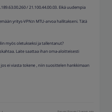
 11.189.63.00.260 / 21.100.44.00.03. Eikä uudempia
emään yritys-VPN:n MTU-arvoa hallitakseni. Tätä
lin myös oletukseksi ja tallentanut?
haiskahtaa. Laite saattaa ihan oma-aloitteisesti
 jos ei viasta tokene , niin suosittelen hankkimaan
Forum|Forum|2 years ago