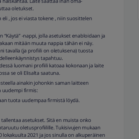
alta haiskahtaa. Laite saattaa ihan oma-
auttaa oletukset.
i , jos ei viasta tokene , niin suosittelen
on “Käytä” -nappi, jolla asetukset enabloidaan ja
inakaan mitään muuta nappia tähän ei näy.
 tavalla (ja profiili on oletuksena) tuosta
udelleenkäynnistys tapahtuu.
ssä luomani profiili katoaa kokonaan ja laite
ossa se oli Elisalta saatuna.
teella ainakin johonkin saman laitteen
 uudempi firmis:
nkaan tuota uudempaa firmistä löydä.
ä tallentaa asetukset. Sitä en muista onko
ntaruutu oletusprofiilille. Tukisivujen mukaan
0 lokakuulta 2021 ja jos sinulla on alkuperäinen