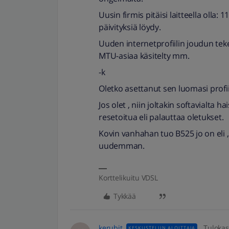
Uusin firmis pitäisi laitteella olla:
päivityksiä löydy.
Uuden internetprofiilin joudun tek
MTU-asiaa käsitelty mm.
-k
Oletko asettanut sen luomasi profii
Jos olet , niin joltakin softavialta 
resetoitua eli palauttaa oletukset.
Kovin vanhahan tuo B525 jo on eli ,
uudemman.
Korttelikuitu VDSL
Tykkää
kerubit
Tulokas
KESKUSTELUN ALOITTAJA