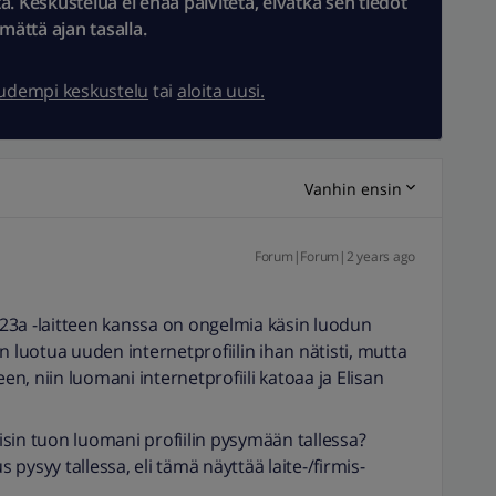
 Keskustelua ei enää päivitetä, eivätkä sen tiedot
ämättä ajan tasalla.
uudempi keskustelu
tai
aloita uusi.
Vanhin ensin
Forum|Forum|2 years ago
a -laitteen kanssa on ongelmia käsin luodun
n luotua uuden internetprofiilin ihan nätisti, mutta
een, niin luomani internetprofiili katoaa ja Elisan
aisin tuon luomani profiilin pysymään tallessa?
s pysyy tallessa, eli tämä näyttää laite-/firmis-