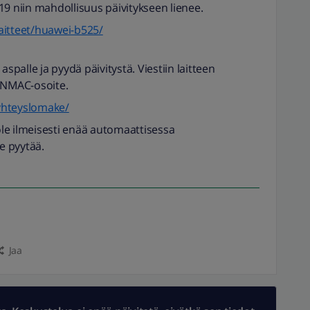
19 niin mahdollisuus päivitykseen lienee.
/laitteet/huawei-b525/
aspalle ja pyydä päivitystä. Viestiin laitteen
NMAC-osoite.
/yhteyslomake/
le ilmeisesti enää automaattisessa
ee pyytää.
Jaa