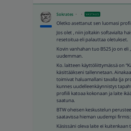
Sokrates
VASTAUS
Oletko asettanut sen luomasi profii
Jos olet , niin joltakin softavialta 
resetoitua eli palauttaa oletukset.
Kovin vanhahan tuo B525 jo on eli ,
uudemman.
Ko. laitteen käyttöliittymässä on “K
käsittääkseni tallennetaan. Ainak
toimivat haluamallani tavalla (ja pr
kunnes uudelleenkäynnistys tapah
profiili katoaa kokonaan ja laite ikää
saatuna.
BTW oheisen keskustelun perusteel
saatavissa hieman uudempi firmis:
Käsissäni oleva laite ei kuitenkaan