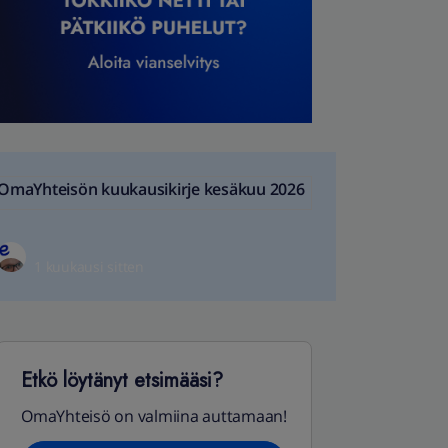
OmaYhteisön kuukausikirje kesäkuu 2026
1 kuukausi sitten
Etkö löytänyt etsimääsi?
OmaYhteisö on valmiina auttamaan!