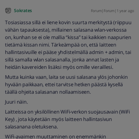
Sokrates
Forum|Forum|1 year ago
Tosiasiassa sillä ei liene kovin suurta merkitystä (riippuu
vähän tapauksesta), millainen salasana wlan-verkossa
on, kunhan se ei ole mallia “kissa” tai kaikkien naapurien
tietämä kissan nimi. Tärkeämpää on, että laitteen
hallintasivuille ei pääse yhdistelmällä admin + admin, tai
sillä samalla wlan salasanalla, jonka annat lasten ja
heidän kavereiden lisäksi myös omille vieraillesi.
Mutta kuinka vaan, laita se uusi salasana ylös johonkin
hyvään paikkaan, ettei tarvitse hetken päästä kysellä
täällä ohjeita salasanan nollaamiseen.
Juuri näin.
Laitteissa on yksilöllinen WiFi-verkon suojausavain (WiFi
Key) , jota käytetään myös laitteen hallintasivun
salasanana oletuksena.
WiFi-avaimen muuttaminen on enemmänkin