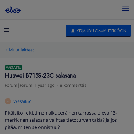
KIRJAUDU OMAYHTEISÖÖN
Muut laitteet
VASTATTU
Huawei B715S-23C salasana
Forum|Forum|1 year ago
8 kommenttia
Wesaikko
W
Pitäisikö reitittimen alkuperäinen tarrassa oleva 13-
merkkinen salasana vaihtaa tietoturvan takia? Ja jos
pitää, miten se onnistuu?