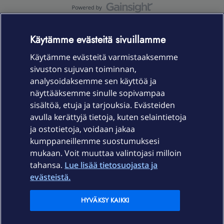
OmaYhteisö-käyttöehdot
Accessibility statement
Käytämme evästeitä sivuillamme
Käytämme evästeitä varmistaaksemme
sivuston sujuvan toiminnan,
Laitteet & liittymät
analysoidaksemme sen käyttöä ja
näyttääksemme sinulle sopivampaa
sisältöä, etuja ja tarjouksia. Evästeiden
Palvelut
avulla kerättyjä tietoja, kuten selaintietoja
ja ostotietoja, voidaan jakaa
Tuki
kumppaneillemme suostumuksesi
mukaan. Voit muuttaa valintojasi milloin
tahansa.
Lue lisää tietosuojasta ja
Ajankohtaista
evästeistä.
Elisa Oyj
HYVÄKSY KAIKKI
In English