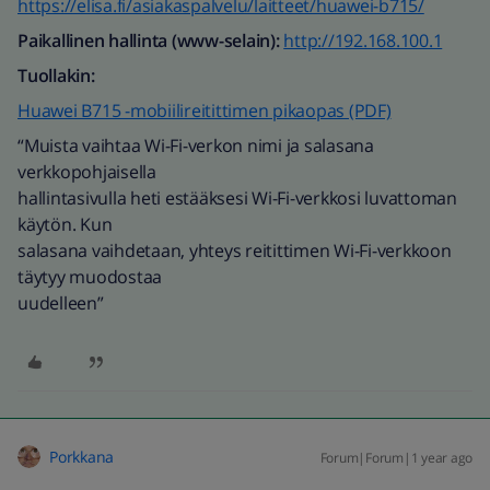
https://elisa.fi/asiakaspalvelu/laitteet/huawei-b715/
Paikallinen hallinta (www-selain):
http://192.168.100.1
Tuollakin:
Huawei B715 -mobiilireitittimen pikaopas (PDF)
“Muista vaihtaa Wi-Fi-verkon nimi ja salasana
verkkopohjaisella
hallintasivulla heti estääksesi Wi-Fi-verkkosi luvattoman
käytön. Kun
salasana vaihdetaan, yhteys reitittimen Wi-Fi-verkkoon
täytyy muodostaa
uudelleen”
Porkkana
Forum|Forum|1 year ago