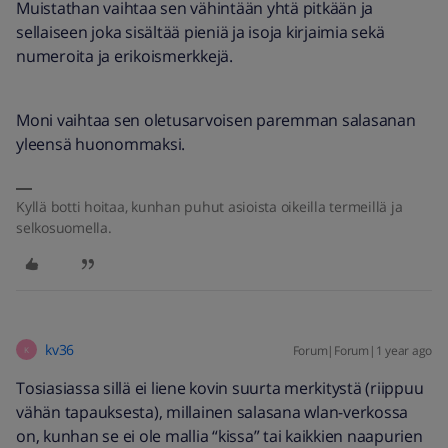
Muistathan vaihtaa sen vähintään yhtä pitkään ja
sellaiseen joka sisältää pieniä ja isoja kirjaimia sekä
numeroita ja erikoismerkkejä.
Moni vaihtaa sen oletusarvoisen paremman salasanan
yleensä huonommaksi.
Kyllä botti hoitaa, kunhan puhut asioista oikeilla termeillä ja
selkosuomella.
kv36
Forum|Forum|1 year ago
K
Tosiasiassa sillä ei liene kovin suurta merkitystä (riippuu
vähän tapauksesta), millainen salasana wlan-verkossa
on, kunhan se ei ole mallia “kissa” tai kaikkien naapurien