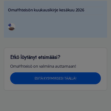
OmaYhteisön kuukausikirje kesäkuu 2026
Etkö löytänyt etsimääsi?
OmaYhteisö on valmiina auttamaan!
ESITÄ KYSYMYKSESI TÄÄLLÄ!