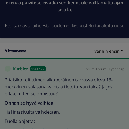
ei enää päivitetä, eivätkä sen tiedot ole välttämättä ajan
tasalla.
Etsi samasta aiheesta uudempi keskustelu
tai
aloita uusi.
8 kommenttia
Vanhin ensin
Kimblez
Forum|Forum|1 year ago
VASTAUS
K
Pitäisikö reitittimen alkuperäinen tarrassa oleva 13-
merkkinen salasana vaihtaa tietoturvan takia? Ja jos
pitää, miten se onnistuu?
Onhan se hyvä vaihtaa.
Hallintasivulta vaihdetaan.
Tuolla ohjetta: