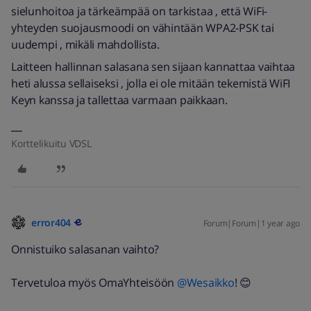
sielunhoitoa ja tärkeämpää on tarkistaa , että WiFi-
yhteyden suojausmoodi on vähintään WPA2-PSK tai
uudempi , mikäli mahdollista.
Laitteen hallinnan salasana sen sijaan kannattaa vaihtaa
heti alussa sellaiseksi , jolla ei ole mitään tekemistä WiFI
Keyn kanssa ja tallettaa varmaan paikkaan.
Korttelikuitu VDSL
error404
Forum|Forum|1 year ago
Onnistuiko salasanan vaihto?
Tervetuloa myös OmaYhteisöön
@Wesaikko
! 😊