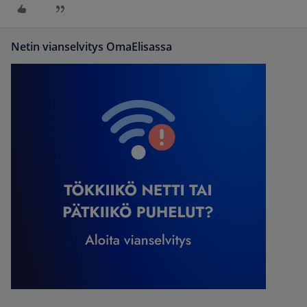
Netin vianselvitys OmaElisassa