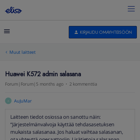
KIRJAUDU OMAYHTEISÖÖN
Muut laitteet
Huawei K572 admin salasana
Forum|Forum|5 months ago
2 kommenttia
AuJuMar
A
Laitteen tiedot osiossa on sanottu näin:
“Järjestelmänvalvoja käyttää tehdasasetuksen
mukaista salasanaa. Jos haluat vaihtaa salasanan,
ota yhteyttä operaattoriin. Lisätietoja salasanan