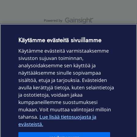
OmaYhteisö-käyttöehdot
Accessibility statement
Käytämme evästeitä sivuillamme
Käytämme evästeitä varmistaaksemme
sivuston sujuvan toiminnan,
Laitteet & liittymät
analysoidaksemme sen käyttöä ja
näyttääksemme sinulle sopivampaa
sisältöä, etuja ja tarjouksia. Evästeiden
Palvelut
avulla kerättyjä tietoja, kuten selaintietoja
ja ostotietoja, voidaan jakaa
Tuki
kumppaneillemme suostumuksesi
mukaan. Voit muuttaa valintojasi milloin
tahansa.
Lue lisää tietosuojasta ja
Ajankohtaista
evästeistä.
Elisa Oyj