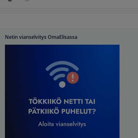
Netin vianselvitys OmaElisassa