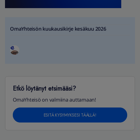
OmaYhteisön kuukausikirje kesäkuu 2026
Etkö löytänyt etsimääsi?
OmaYhteisö on valmiina auttamaan!
ESITÄ KYSYMYKSESI TÄÄLLÄ!