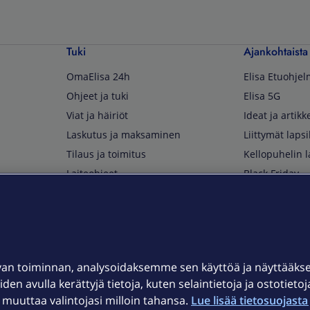
Tuki
Ajankohtaista
OmaElisa 24h
Elisa Etuohje
Ohjeet ja tuki
Elisa 5G
Viat ja häiriöt
Ideat ja artikke
Laskutus ja maksaminen
Liittymät lapsi
Tilaus ja toimitus
Kellopuhelin l
Laiteohjeet
Black Friday
Asiakaspalvelun yhteystiedot
Huippuetuja El
Soita Omagurulle
OmaYhteisö
Myymälät ja myyntipisteet
van toiminnan, analysoidaksemme sen käyttöä ja näyttääk
Kuuluvuuskartta
iden avulla kerättyjä tietoja, kuten selaintietoja ja ostotieto
Asiakastiedotteet
uuttaa valintojasi milloin tahansa.
Lue lisää tietosuojasta 
t
OmaElisa-sovellus