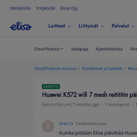
Yksityisille
Yrityksille
Elisa Oyj
Laitteet
Liittymät
Palvelut
OmaYhteisö
Ideapaja
Ajankohtaista
Vii
OmaYhteisön etusivu
Puhelimet ja laitteet
Muut
VASTATTU
Huawei K572 wifi 7 mesh reitititin päi
Forum|Forum|7 months ago
1 kommentti
Artsi19
Tiedonhaluinen
A
Kuinka pitkään Elisa päivittää Huaw