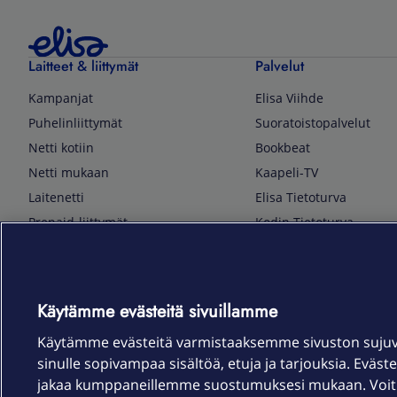
Laitteet & liittymät
Palvelut
Kampanjat
Elisa Viihde
Puhelinliittymät
Suoratoistopalvelut
Netti kotiin
Bookbeat
Netti mukaan
Kaapeli-TV
Laitenetti
Elisa Tietoturva
Prepaid-liittymät
Kodin Tietoturva
Puhelimet ja tarvikkeet
Mobiilivarmenne
Tietotekniikka
Kuka soittaa
Pelaaminen
Sähköpostipalvelu
Käytämme evästeitä sivuillamme
TV & audio
Elisa Kotiverkko
Käytämme evästeitä varmistaaksemme sivuston suju
Kodinkoneet
Elisa Pilvilinna
sinulle sopivampaa sisältöä, etuja ja tarjouksia. Eväste
Kamerat ja dronet
Elisa Laiteturva
jakaa kumppaneillemme suostumuksesi mukaan. Voit m
Kellot ja rannekkeet
Elisa Rinnakkaisliittymä