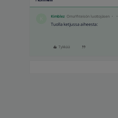
1 kommentti
Kimblez
OmaYhteisön luottojäsen
K
Tuolla ketjussa aiheesta:
Tykkää