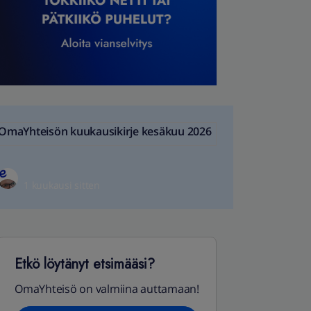
OmaYhteisön kuukausikirje kesäkuu 2026
1 kuukausi sitten
Etkö löytänyt etsimääsi?
OmaYhteisö on valmiina auttamaan!