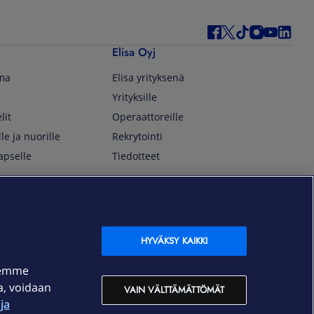
Elisa Oyj
lma
Elisa yrityksenä
Yrityksille
lit
Operaattoreille
lle ja nuorille
Rekrytointi
apselle
Tiedotteet
In English
isan asiakkaille
Customer Service
OmaElisa Self Service
HYVÄKSY KAIKKI
Moving to Finland
semme
Elisa Corporation
ja, voidaan
VAIN VÄLTTÄMÄTTÖMÄT
ja
På Svenska