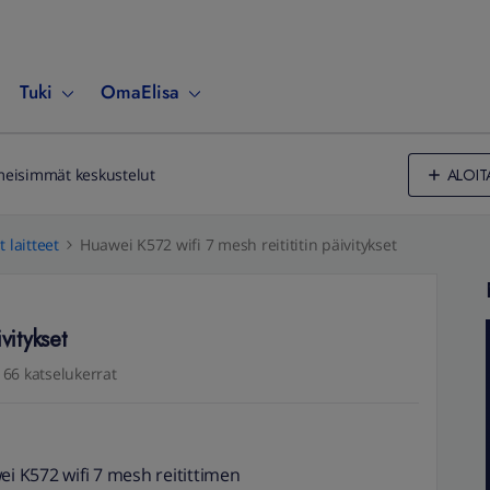
Tuki
OmaElisa
ALOIT
meisimmät keskustelut
 laitteet
Huawei K572 wifi 7 mesh reitititin päivitykset
vitykset
166 katselukerrat
ei K572 wifi 7 mesh reitittimen