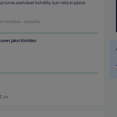
sa turva-asetukset kohdilla, kun niitä ei pääse
an otsikkoa. -eepuska
seen jakoi
Kimblez
Jaa