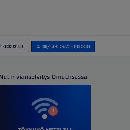
A KESKUSTELU
KIRJAUDU OMAYHTEISÖÖN
Netin vianselvitys OmaElisassa