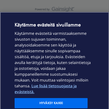
OmaYhteisö-käyttöehdot
Accessibility statement
Käytämme evästeitä sivuillamme
Käytämme evästeitä varmistaaksemme
sivuston sujuvan toiminnan,
Laitteet & liittymät
analysoidaksemme sen käyttöä ja
näyttääksemme sinulle sopivampaa
sisältöä, etuja ja tarjouksia. Evästeiden
Palvelut
avulla kerättyjä tietoja, kuten selaintietoja
ja ostotietoja, voidaan jakaa
Tuki
kumppaneillemme suostumuksesi
mukaan. Voit muuttaa valintojasi milloin
tahansa.
Lue lisää tietosuojasta ja
Ajankohtaista
evästeistä.
Elisa Oyj
HYVÄKSY KAIKKI