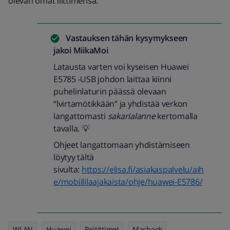
olevan omat liittimensä.
Vastauksen tähän kysymykseen
jakoi
MiikaMoi
Latausta varten voi kyseisen Huawei
E5785 -USB johdon laittaa kiinni
puhelinlaturin päässä olevaan
“lvirtamötikkään” ja yhdistää verkon
langattomasti
sakarialanne
kertomalla
tavalla. 💡
Ohjeet langattomaan yhdistämiseen
löytyy tältä
sivulta:
https://elisa.fi/asiakaspalvelu/aih
e/mobiililaajakaista/ohje/huawei-E5786/
WLAN
Huawei
Reitittimet
Macbook