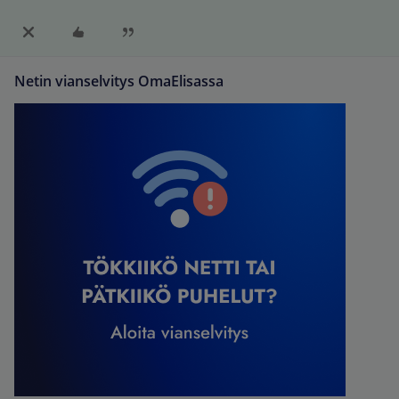
Netin vianselvitys OmaElisassa