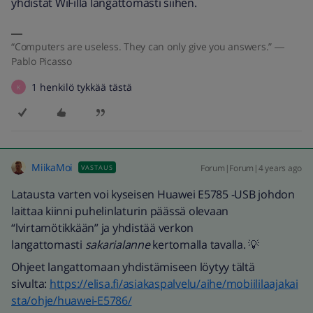
yhdistät WiFillä langattomasti siihen.
“Computers are useless. They can only give you answers.” ―
Pablo Picasso
1 henkilö tykkää tästä
K
MiikaMoi
Forum|Forum|4 years ago
VASTAUS
Latausta varten voi kyseisen Huawei E5785 -USB johdon
laittaa kiinni puhelinlaturin päässä olevaan
“lvirtamötikkään” ja yhdistää verkon
langattomasti
sakarialanne
kertomalla tavalla. 💡
Ohjeet langattomaan yhdistämiseen löytyy tältä
sivulta:
https://elisa.fi/asiakaspalvelu/aihe/mobiililaajakai
sta/ohje/huawei-E5786/