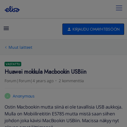
KIRJAUDU OMAYHTEISÖÖN
Muut laitteet
VASTATTU
Huawei mokkula Macbookin USBiin
Forum|Forum|4 years ago
2 kommenttia
Anonymous
A
Ostin Macbookin mutta siinä ei ole tavallisia USB aukkoja.
Mulla on Mobiilireititin E5785 mutta mistä saan siihen
johdon joka kävisi MacBookin USBiin. Macissa näkyy nyt