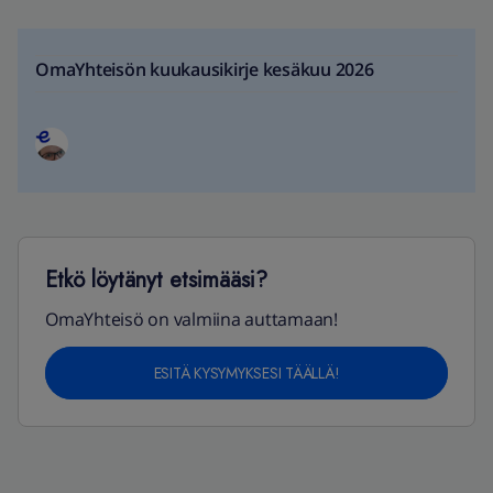
OmaYhteisön kuukausikirje kesäkuu 2026
Etkö löytänyt etsimääsi?
OmaYhteisö on valmiina auttamaan!
ESITÄ KYSYMYKSESI TÄÄLLÄ!