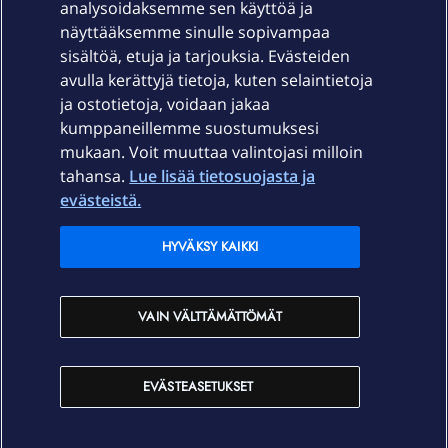
Laitteet & liittymät
analysoidaksemme sen käyttöä ja
näyttääksemme sinulle sopivampaa
sisältöä, etuja ja tarjouksia. Evästeiden
Palvelut
avulla kerättyjä tietoja, kuten selaintietoja
ja ostotietoja, voidaan jakaa
Tuki
kumppaneillemme suostumuksesi
mukaan. Voit muuttaa valintojasi milloin
tahansa.
Lue lisää tietosuojasta ja
Ajankohtaista
evästeistä.
Elisa Oyj
HYVÄKSY KAIKKI
In English
VAIN VÄLTTÄMÄTTÖMÄT
På Svenska
EVÄSTEASETUKSET
Sopimusehdot
Tietosuoja
Saavutettavuus
Evästeasetukset
Tekijänoikeudet © 2026 Elisa Oyj.