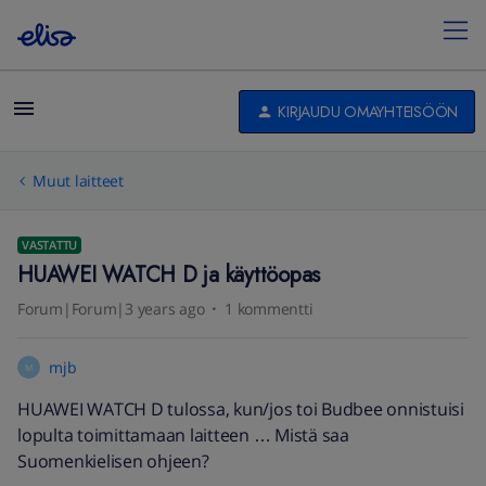
KIRJAUDU OMAYHTEISÖÖN
Muut laitteet
VASTATTU
HUAWEI WATCH D ja käyttöopas
Forum|Forum|3 years ago
1 kommentti
mjb
M
HUAWEI WATCH D tulossa, kun/jos toi Budbee onnistuisi
lopulta toimittamaan laitteen … Mistä saa
Suomenkielisen ohjeen?