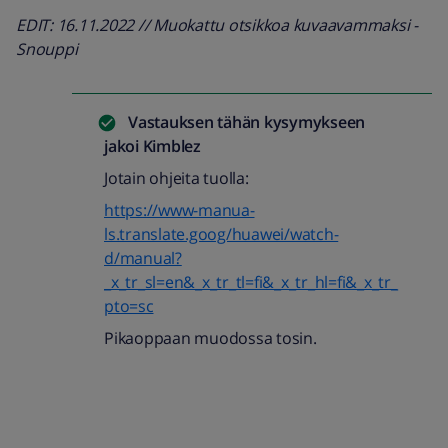
EDIT: 16.11.2022 // Muokattu otsikkoa kuvaavammaksi -
Snouppi
Vastauksen tähän kysymykseen
jakoi
Kimblez
Jotain ohjeita tuolla:
https://www-manua-
ls.translate.goog/huawei/watch-
d/manual?
_x_tr_sl=en&_x_tr_tl=fi&_x_tr_hl=fi&_x_tr_
pto=sc
Pikaoppaan muodossa tosin.