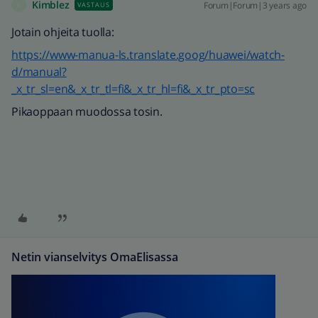
Kimblez
Forum|Forum|3 years ago
VASTAUS
K
Jotain ohjeita tuolla:
https://www-manua-ls.translate.goog/huawei/watch-
d/manual?
_x_tr_sl=en&_x_tr_tl=fi&_x_tr_hl=fi&_x_tr_pto=sc
Pikaoppaan muodossa tosin.
Netin vianselvitys OmaElisassa