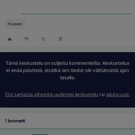
Huawei
Tämä keskustelu on suljettu kommenteilta. Keskustelua
ei enää päivitetä, eivätkä sen tiedot ole välttämättä ajan
tasalla.
Etsi samasta aiheesta uudempi keskustelu
tai
aloita uusi.
1 kommentti