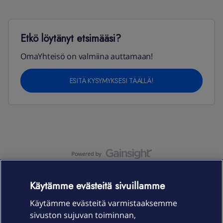
Etkö löytänyt etsimääsi?
OmaYhteisö on valmiina auttamaan!
ESITÄ KYSYMYKSESI TÄÄLLÄ!
OmaYhteisö-käyttöehdot
Accessibility statement
Käytämme evästeitä sivuillamme
Käytämme evästeitä varmistaaksemme
sivuston sujuvan toiminnan,