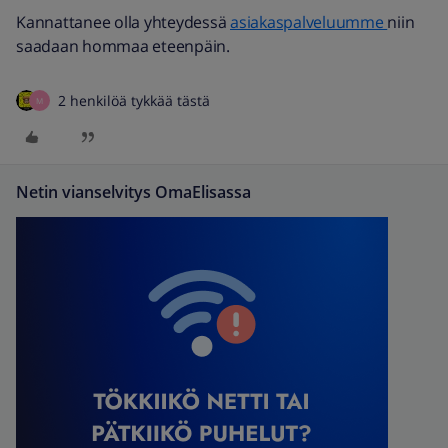
Kannattanee olla yhteydessä
asiakaspalveluumme
niin
saadaan hommaa eteenpäin.
2 henkilöä tykkää tästä
M
Netin vianselvitys OmaElisassa