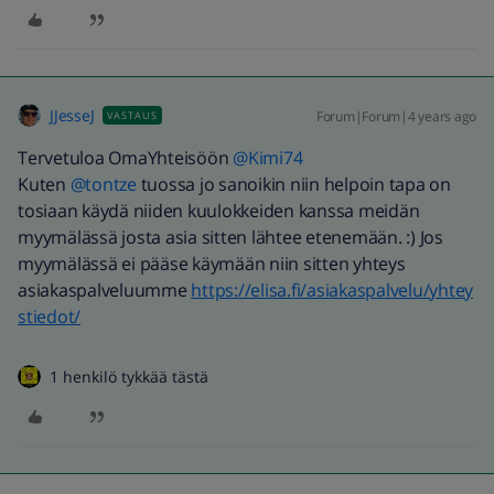
JJesseJ
Forum|Forum|4 years ago
VASTAUS
Tervetuloa OmaYhteisöön
@Kimi74
Kuten
@tontze
tuossa jo sanoikin niin helpoin tapa on
tosiaan käydä niiden kuulokkeiden kanssa meidän
myymälässä josta asia sitten lähtee etenemään. :) Jos
myymälässä ei pääse käymään niin sitten yhteys
asiakaspalveluumme
https://elisa.fi/asiakaspalvelu/yhtey
stiedot/
1 henkilö tykkää tästä