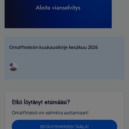
OmaYhteisön kuukausikirje kesäkuu 2026
Etkö löytänyt etsimääsi?
OmaYhteisö on valmiina auttamaan!
ESITÄ KYSYMYKSESI TÄÄLLÄ!