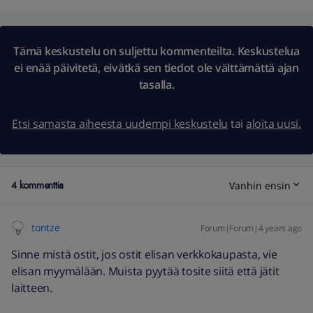
Tämä keskustelu on suljettu kommenteilta. Keskustelua
ei enää päivitetä, eivätkä sen tiedot ole välttämättä ajan
tasalla.
Etsi samasta aiheesta uudempi keskustelu
tai
aloita uusi.
4 kommenttia
Vanhin ensin
tontze
Forum|Forum|4 years ago
Sinne mistä ostit, jos ostit elisan verkkokaupasta, vie
elisan myymälään. Muista pyytää tosite siitä että jätit
laitteen.