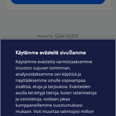
OmaYhteisö-käyttöehdot
Accessibility statement
Käytämme evästeitä sivuillamme
Käytämme evästeitä varmistaaksemme
sivuston sujuvan toiminnan,
Laitteet & liittymät
analysoidaksemme sen käyttöä ja
näyttääksemme sinulle sopivampaa
sisältöä, etuja ja tarjouksia. Evästeiden
Palvelut
avulla kerättyjä tietoja, kuten selaintietoja
ja ostotietoja, voidaan jakaa
Tuki
kumppaneillemme suostumuksesi
mukaan. Voit muuttaa valintojasi milloin