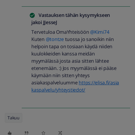
Vastauksen tähän kysymykseen
jakoi
JJesseJ
Tervetuloa OmaYhteisöön
@Kimi74
Kuten
@tontze
tuossa jo sanoikin niin
helpoin tapa on tosiaan käydä niiden
kuulokkeiden kanssa meidän
myymälässä josta asia sitten lähtee
etenemään. :) Jos myymälässä ei pääse
käymään niin sitten yhteys
asiakaspalveluumme
https://elisa.fi/asia
kaspalvelu/yhteystiedot/
Takuu