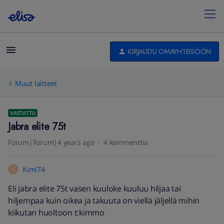
KIRJAUDU OMAYHTEISÖÖN
Muut laitteet
VASTATTU
Jabra elite 75t
Forum|Forum|4 years ago
4 kommenttia
Kimi74
K
Eli jabra elite 75t vasen kuuloke kuuluu hiljaa tai
hiljempaa kuin oikea ja takuuta on viellä jäljellä mihin
kiikutan huoltoon t:kimmo