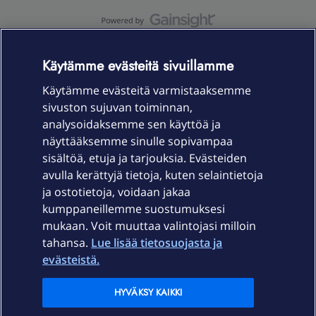
OmaYhteisö-käyttöehdot
Accessibility statement
Käytämme evästeitä sivuillamme
Käytämme evästeitä varmistaaksemme
sivuston sujuvan toiminnan,
Laitteet & liittymät
analysoidaksemme sen käyttöä ja
näyttääksemme sinulle sopivampaa
sisältöä, etuja ja tarjouksia. Evästeiden
Palvelut
avulla kerättyjä tietoja, kuten selaintietoja
ja ostotietoja, voidaan jakaa
Tuki
kumppaneillemme suostumuksesi
mukaan. Voit muuttaa valintojasi milloin
tahansa.
Lue lisää tietosuojasta ja
Ajankohtaista
evästeistä.
Elisa Oyj
HYVÄKSY KAIKKI