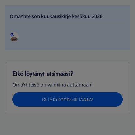
OmaYhteisön kuukausikirje kesäkuu 2026
Etkö löytänyt etsimääsi?
OmaYhteisö on valmiina auttamaan!
ESITÄ KYSYMYKSESI TÄÄLLÄ!