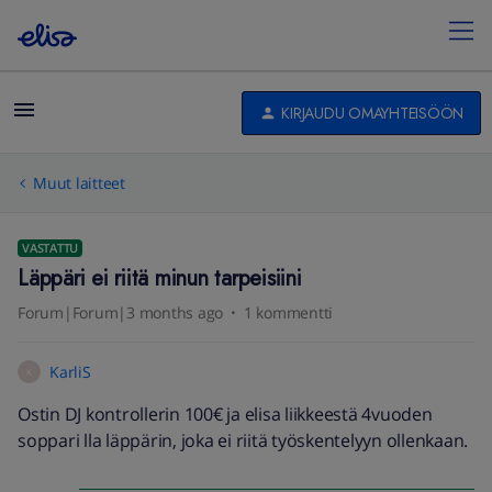
KIRJAUDU OMAYHTEISÖÖN
Muut laitteet
VASTATTU
Läppäri ei riitä minun tarpeisiini
Forum|Forum|3 months ago
1 kommentti
KarliS
K
Ostin DJ kontrollerin 100€ ja elisa liikkeestä 4vuoden
soppari lla läppärin, joka ei riitä työskentelyyn ollenkaan.