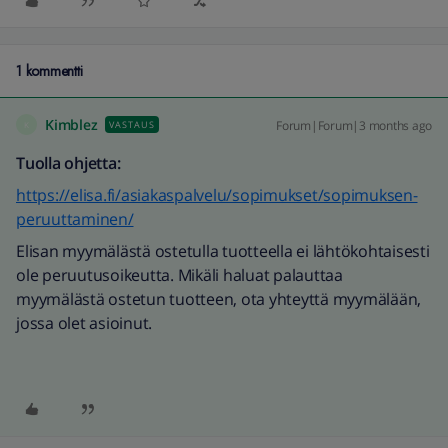
1 kommentti
Kimblez
Forum|Forum|3 months ago
VASTAUS
K
Tuolla ohjetta:
https://elisa.fi/asiakaspalvelu/sopimukset/sopimuksen-
peruuttaminen/
Elisan myymälästä ostetulla tuotteella ei lähtökohtaisesti
ole peruutusoikeutta. Mikäli haluat palauttaa
myymälästä ostetun tuotteen, ota yhteyttä myymälään,
jossa olet asioinut.