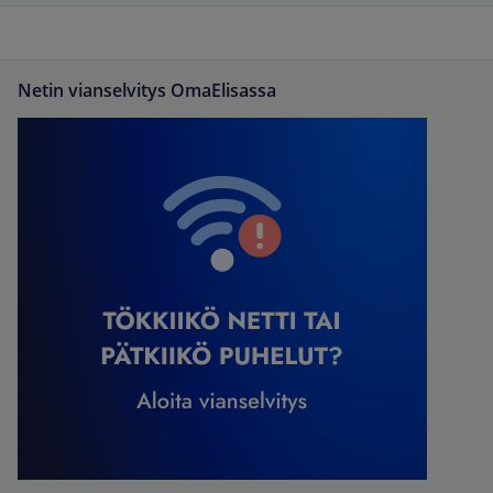
Netin vianselvitys OmaElisassa