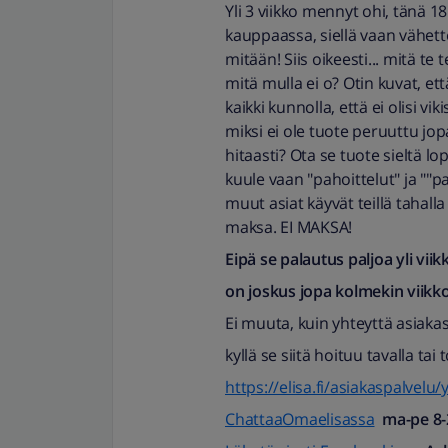
Yli 3 viikko mennyt ohi, tänä 18
kauppaassa, siellä vaan vähet
mitään! Siis oikeesti... mitä te
mitä mulla ei o? Otin kuvat, ett
kaikki kunnolla, että ei olisi vi
miksi ei ole tuote peruuttu jop
hitaasti? Ota se tuote sieltä lo
kuule vaan "pahoittelut" ja ""
muut asiat käyvät teillä tahall
maksa. EI MAKSA!
Eipä se palautus paljoa yli vii
on joskus jopa kolmekin viikk
Ei muuta, kuin yhteyttä asiakas
kyllä se siitä hoituu tavalla tai t
https://elisa.fi/asiakaspalvelu/
ChattaaOmaelisassa
ma-pe 8-2