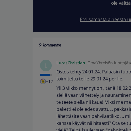
ole vältt
Etsi samasta aiheesta 
9 kommenttia
LucasChristian
OmaYhteisön luottojäs
L
Ostos tehty 24.01.24. Palaasin tuot
toimitettu teille 29.01.24 perille.
+12
Yli 3 viikko mennyt ohi, tänä 18.02.
siellä vaan vähettely ja nauraminen
te teete siellä nii kaua! Miksi ma m
paketti ei ole edes avattu... pakkasin
lähettäsite vaan pahvilaatikko.... mi
kanssa käyvät nii hitaasti? Ota se t
vielä? Teiltä kuule vaan "pahoittelu