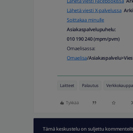
Lähetä viesti Facebookissa
Ark
Lähetä viesti X-palvelussa
Arki
Soittakaa minulle
Asiakaspalvelupuhelu:
010 190 240 (mpm/pvm)​
Omaelisassa:
Omaelisa
/Asiakaspalvelu>Viest
Laitteet
Palautus
Verkkokaupp
Tykkää
Tämä keskustelu on suljettu kommenteilta.