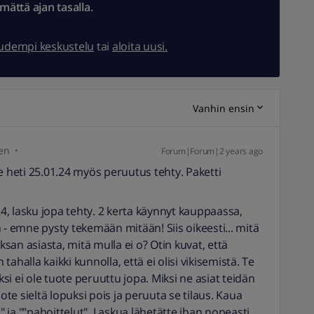
ämättä ajan tasalla.
uudempi keskustelu
tai
aloita uusi.
Vanhin ensin
en
Forum|Forum|2 years ago
e heti 25.01.24 myös peruutus tehty. Paketti
24, lasku jopa tehty. 2 kerta käynnyt kauppaassa,
 - emne pysty tekemään mitään! Siis oikeesti... mitä
aksan asiasta, mitä mulla ei o? Otin kuvat, että
 tahalla kaikki kunnolla, että ei olisi vikisemistä. Te
ksi ei ole tuote peruuttu jopa. Miksi ne asiat teidän
uote sieltä lopuksi pois ja peruuta se tilaus. Kaua
t" ja ""pahoittelut" Laskua lähetätte ihan nopeasti,