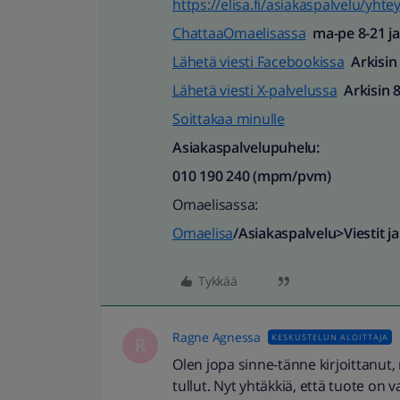
https://elisa.fi/asiakaspalvelu/yhte
ChattaaOmaelisassa
ma-pe 8-21 ja 
Lähetä viesti Facebookissa
Arkisin
Lähetä viesti X-palvelussa
Arkisin 8
Soittakaa minulle
Asiakaspalvelupuhelu:
010 190 240 (mpm/pvm)​
Omaelisassa:
Omaelisa
/Asiakaspalvelu>Viestit ja
Tykkää
Ragne Agnessa
KESKUSTELUN ALOITTAJA
R
Olen jopa sinne-tänne kirjoittanut, 
tullut. Nyt yhtäkkiä, että tuote on 