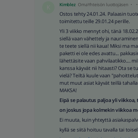
Kimblez
OmaYhteisön luottojäsen
K
Ostos tehty 24.01.24. Palaasin tuot
toimitettu teille 29.01.24 perille.
Yli 3 viikko mennyt ohi, tänä 18.02.
siellä vaan vähettely ja nauraminen
te teete siellä nii kaua! Miksi ma m
paketti ei ole edes avattu... pakkasin
lähettäsite vaan pahvilaatikko.... mi
kanssa käyvät nii hitaasti? Ota se t
vielä? Teiltä kuule vaan "pahoittelu
mut muut asiat käyvät teillä tahall
MAKSA!
Eipä se palautus paljoa yli viikkoa,
on joskus jopa kolmekin viikkoa m
Ei muuta, kuin yhteyttä asiakaspalv
kyllä se siitä hoituu tavalla tai toisel