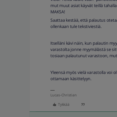
mut muut asiat käyvät teillä tahall
MAKSA!
Saattaa kestää, että palautus otetaa
ollenkaan tule tekstiviestiä.
Itselläni kävi näin, kun palautin my
varastolta jonne myymälästä se sitte
tosiaan palautunut varastoon, mutta 
Yleensä myös vielä varastolla voi o
ottamaan käsittelyyn.
Lucas-Christian
Tykkää