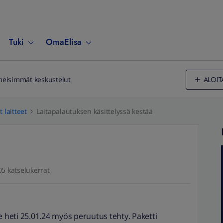
Tuki
OmaElisa
ALOIT
meisimmät keskustelut
 laitteet
Laitapalautuksen käsittelyssä kestää
05 katselukerrat
e heti 25.01.24 myös peruutus tehty. Paketti