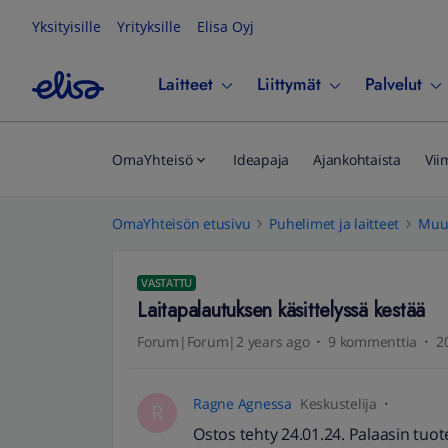
Yksityisille
Yrityksille
Elisa Oyj
Laitteet
Liittymät
Palvelut
OmaYhteisö
Ideapaja
Ajankohtaista
Vii
OmaYhteisön etusivu
Puhelimet ja laitteet
Muut
VASTATTU
Laitapalautuksen käsittelyssä kestää
Forum|Forum|2 years ago
9 kommenttia
2
Ragne Agnessa
Keskustelija
R
Ostos tehty 24.01.24. Palaasin tuot