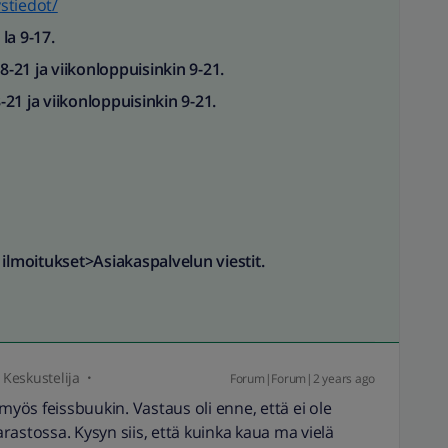
ystiedot/
la 9-17.
 8-21 ja viikonloppuisinkin 9-21.
-21 ja viikonloppuisinkin 9-21.
 ilmoitukset>Asiakaspalvelun viestit.
Keskustelija
Forum|Forum|2 years ago
myös feissbuukin. Vastaus oli enne, että ei ole
varastossa. Kysyn siis, että kuinka kaua ma vielä