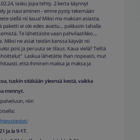
.02.24, lasku jopa tehty. 2 kerta käynnyt
tely ja nauraminen - emne pysty tekemään
 teete siellä nii kaua! Miksi ma maksan asiasta,
ä paketti ei ole edes avattu... pakkasin tahalla
kisemistä. Te lähettäsite vaan pahvilaatikko....
a. Miksi ne asiat teidän kanssa käyvät nii
puksi pois ja peruuta se tilaus. Kaua vielä? Teiltä
pahoittelut" Laskua lähetätte ihan nopeasti, mut
a hitaasti, että ihminen maksa ja maksa ja
kkoa, tuskin sitäkään yleensä kestä, vaikka
oa mennyt.
palveluun, niin
oisella:
yhteystiedot/
1 ja la 9-17.