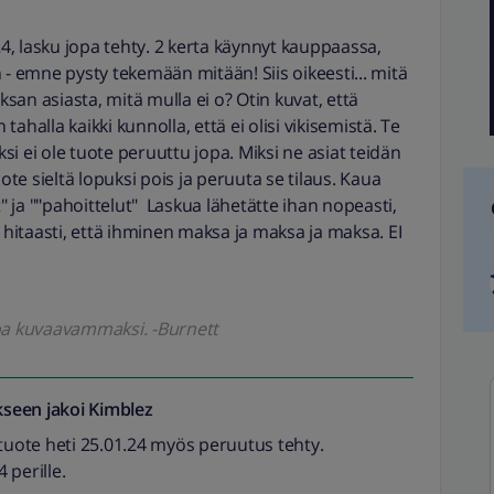
24, lasku jopa tehty. 2 kerta käynnyt kauppaassa,
 - emne pysty tekemään mitään! Siis oikeesti... mitä
aksan asiasta, mitä mulla ei o? Otin kuvat, että
 tahalla kaikki kunnolla, että ei olisi vikisemistä. Te
ksi ei ole tuote peruuttu jopa. Miksi ne asiat teidän
uote sieltä lopuksi pois ja peruuta se tilaus. Kaua
t" ja ""pahoittelut" Laskua lähetätte ihan nopeasti,
a hitaasti, että ihminen maksa ja maksa ja maksa. EI
koa kuvaavammaksi. -Burnett
seen jakoi
Kimblez
 tuote heti 25.01.24 myös peruutus tehty.
4 perille.