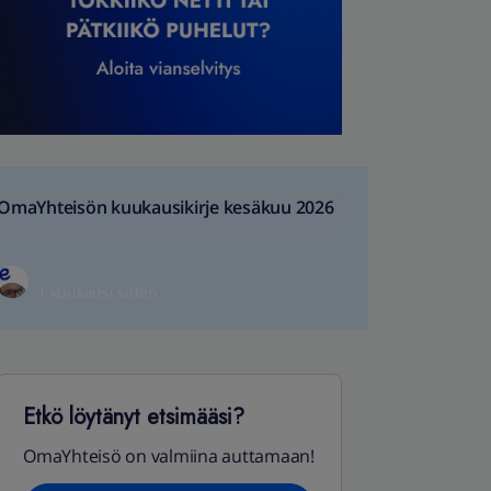
OmaYhteisön kuukausikirje kesäkuu 2026
1 kuukausi sitten
Etkö löytänyt etsimääsi?
OmaYhteisö on valmiina auttamaan!