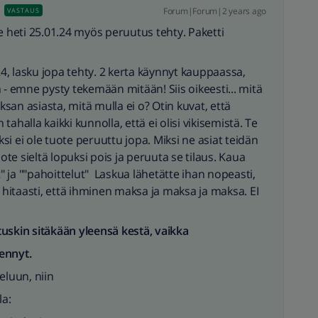
Forum|Forum|2 years ago
VASTAUS
e heti 25.01.24 myös peruutus tehty. Paketti
24, lasku jopa tehty. 2 kerta käynnyt kauppaassa,
 - emne pysty tekemään mitään! Siis oikeesti... mitä
aksan asiasta, mitä mulla ei o? Otin kuvat, että
 tahalla kaikki kunnolla, että ei olisi vikisemistä. Te
ksi ei ole tuote peruuttu jopa. Miksi ne asiat teidän
uote sieltä lopuksi pois ja peruuta se tilaus. Kaua
t" ja ""pahoittelut" Laskua lähetätte ihan nopeasti,
a hitaasti, että ihminen maksa ja maksa ja maksa. EI
 tuskin sitäkään yleensä kestä, vaikka
ennyt.
eluun, niin
la: