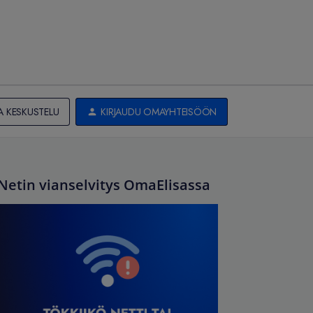
A KESKUSTELU
KIRJAUDU OMAYHTEISÖÖN
Netin vianselvitys OmaElisassa