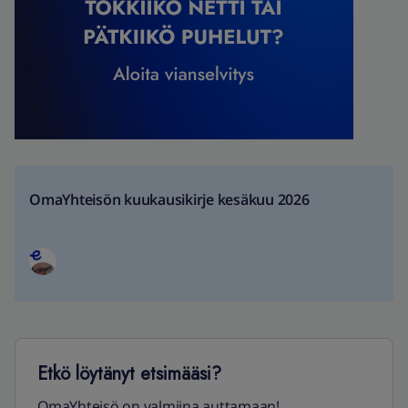
OmaYhteisön kuukausikirje kesäkuu 2026
Etkö löytänyt etsimääsi?
OmaYhteisö on valmiina auttamaan!