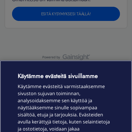
ESITÄ KYSYMYKSESI TÄÄLLÄ!
OmaYhteisö-käyttöehdot
Accessibility statement
Käytämme evästeitä sivuillamme
Käytämme evästeitä varmistaaksemme
sivuston sujuvan toiminnan,
Laitteet & liittymät
analysoidaksemme sen käyttöä ja
näyttääksemme sinulle sopivampaa
sisältöä, etuja ja tarjouksia. Evästeiden
Palvelut
avulla kerättyjä tietoja, kuten selaintietoja
ja ostotietoja, voidaan jakaa