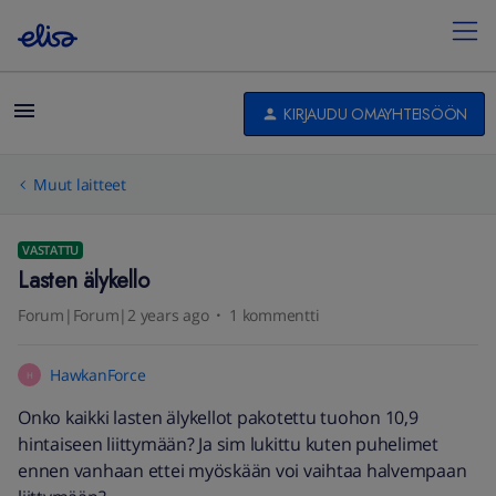
KIRJAUDU OMAYHTEISÖÖN
Muut laitteet
VASTATTU
Lasten älykello
Forum|Forum|2 years ago
1 kommentti
HawkanForce
H
Onko kaikki lasten älykellot pakotettu tuohon 10,9
hintaiseen liittymään? Ja sim lukittu kuten puhelimet
ennen vanhaan ettei myöskään voi vaihtaa halvempaan