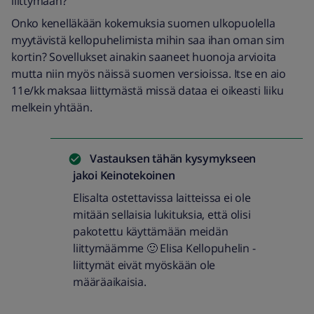
liittymään?
Onko kenelläkään kokemuksia suomen ulkopuolella
myytävistä kellopuhelimista mihin saa ihan oman sim
kortin? Sovellukset ainakin saaneet huonoja arvioita
mutta niin myös näissä suomen versioissa. Itse en aio
11e/kk maksaa liittymästä missä dataa ei oikeasti liiku
melkein yhtään.
Vastauksen tähän kysymykseen
jakoi
Keinotekoinen
Elisalta ostettavissa laitteissa ei ole
mitään sellaisia lukituksia, että olisi
pakotettu käyttämään meidän
liittymäämme 🙂 Elisa Kellopuhelin -
liittymät eivät myöskään ole
määräaikaisia.