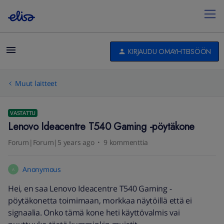
KIRJAUDU OMAYHTEISÖÖN
Muut laitteet
VASTATTU
Lenovo Ideacentre T540 Gaming -pöytäkone
Forum|Forum|5 years ago
9 kommenttia
Anonymous
A
Hei, en saa Lenovo Ideacentre T540 Gaming -
pöytäkonetta toimimaan, morkkaa näytöillä että ei
signaalia. Onko tämä kone heti käyttövalmis vai