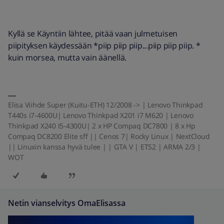
Kyllä se Käyntiin lähtee, pitää vaan julmetuisen
piipityksen käydessään *piip piip piip...piip piip piip. *
kuin morsea, mutta vain äänellä.
Elisa Viihde Super (Kuitu-ETH) 12/2008 -> | Lenovo Thinkpad
T440s i7-4600U| Lenovo Thinkpad X201 i7 M620 | Lenovo
Thinkpad X240 I5-4300U| 2 x HP Compaq DC7800 | 8 x Hp
Compaq DC8200 Elite sff || Cenos 7| Rocky Linux | NextCloud
|| Linuxin kanssa hyvä tulee | | GTA V | ETS2 | ARMA 2/3 |
WOT
Netin vianselvitys OmaElisassa