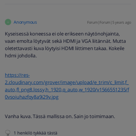
Anonymous
Forum|Forum|5 years ago
A
Kyseisessä koneessa ei ole erikseen näytönohjainta,
vaan emolta löytyvät sekä HDMI ja VGA liitännät. Mutta
oletettavasti kuva löytyisi HDMI liittimen takaa. Kokeile
hdmi johdolla.
https://res-
2.cloudinary.com/grover/image/upload/e_trim/c_limit,f_
auto,fl_png8.lossy,h_1920,q_auto,w_1920/v1566551235/f
0vsoiuhazfqy8a9i29v.jpg
Vanha kuva. Tässä mallissa on. Sain jo toimimaan.
1 henkilö tykkää tästä