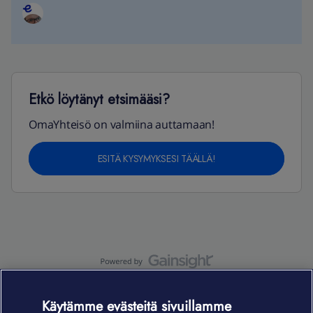
Etkö löytänyt etsimääsi?
OmaYhteisö on valmiina auttamaan!
ESITÄ KYSYMYKSESI TÄÄLLÄ!
OmaYhteisö-käyttöehdot
Accessibility statement
Käytämme evästeitä sivuillamme