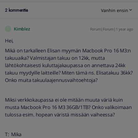
2 kommenttia
Vanhin ensin
Kimblez
Forum|Forum|1 year ago
K
Hei,
Mikä on tarkalleen Elisan myymän Macbook Pro 16 M3:n
takuuaika? Valmistajan takuu on 12kk, mutta
lähtökohtaisesti kuluttajakaupassa on annettava 24kk
takuu myydyille laitteille? Miten tämä ns. Elisatakuu 36kk?
Onko muita takuulaajennusvaihtoehtoja?
Miksi verkkokaupassa ei ole mitään muuta väriä kuin
musta Macbook Pro 16 M3 36GB/1TB? Onko valikoimaan
tulossa esim. hopean väristä missään vaiheessa?
T: Mika