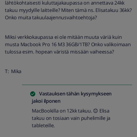
lähtökohtaisesti kuluttajakaupassa on annettava 24kk
takuu myydyille laitteille? Miten tämä ns. Elisatakuu 36kk?
Onko muita takuulaajennusvaihtoehtoja?
Miksi verkkokaupassa ei ole mitään muuta väriä kuin
musta Macbook Pro 16 M3 36GB/1TB? Onko valikoimaan
tulossa esim. hopean väristä missään vaiheessa?
T: Mika
Vastauksen tähän kysymykseen
jakoi
ilponen
MacBookilla on 12kk takuu. 😊 Elisa
takuu on tosiaan vain puhelimille ja
tableteille.