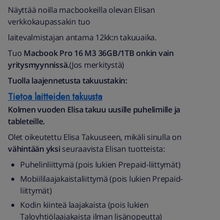
Näyttää noilla macbookeilla olevan Elisan
verkkokaupassakin tuo
laitevalmistajan antama 12kk:n takuuaika.
Tuo
Macbook Pro 16 M3 36GB/1TB onkin vain
yritysmyynnissä.
(Jos merkitystä)
Tuolla laajennetusta takuustakin:
Tietoa laitteiden takuusta
Kolmen vuoden Elisa takuu uusille puhelimille ja
tableteille.
Olet oikeutettu Elisa Takuuseen, mikäli sinulla on
vähintään yksi
seuraavista Elisan tuotteista:
Puhelinliittymä (pois lukien Prepaid-liittymät)
Mobiililaajakaistaliittymä (pois lukien Prepaid-
liittymät)
Kodin kiinteä laajakaista (pois lukien
Taloyhtiölaajakaista ilman lisänopeutta)