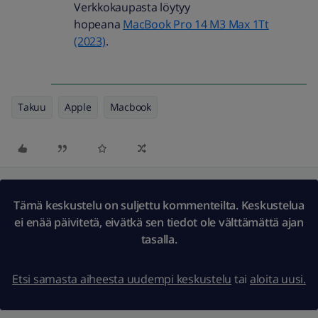
Verkkokaupasta löytyy
hopeana
MacBook Pro 14 M3 Max 1Tt
(2023)
.
Takuu
Apple
Macbook
Tämä keskustelu on suljettu kommenteilta. Keskustelua
ei enää päivitetä, eivätkä sen tiedot ole välttämättä ajan
tasalla.
Etsi samasta aiheesta uudempi keskustelu
tai
aloita uusi.