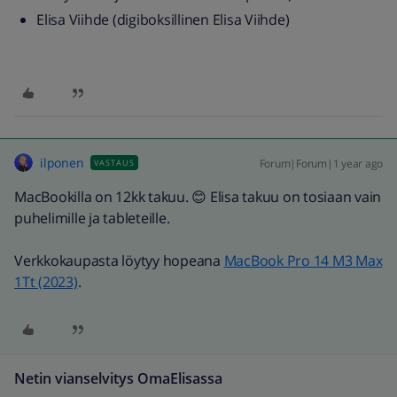
Elisa Viihde (digiboksillinen Elisa Viihde)
ilponen
Forum|Forum|1 year ago
VASTAUS
MacBookilla on 12kk takuu. 😊 Elisa takuu on tosiaan vain
puhelimille ja tableteille.
Verkkokaupasta löytyy hopeana
MacBook Pro 14 M3 Max
1Tt (2023)
.
Netin vianselvitys OmaElisassa