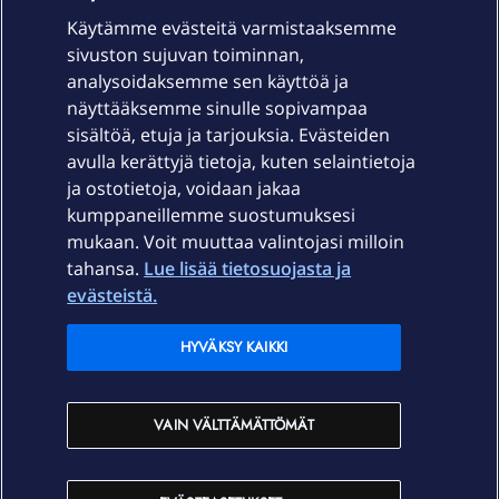
Käytämme evästeitä varmistaaksemme
sivuston sujuvan toiminnan,
Laitteet & liittymät
analysoidaksemme sen käyttöä ja
näyttääksemme sinulle sopivampaa
sisältöä, etuja ja tarjouksia. Evästeiden
Palvelut
avulla kerättyjä tietoja, kuten selaintietoja
ja ostotietoja, voidaan jakaa
Tuki
kumppaneillemme suostumuksesi
mukaan. Voit muuttaa valintojasi milloin
tahansa.
Lue lisää tietosuojasta ja
Ajankohtaista
evästeistä.
Elisa Oyj
HYVÄKSY KAIKKI
In English
VAIN VÄLTTÄMÄTTÖMÄT
På Svenska