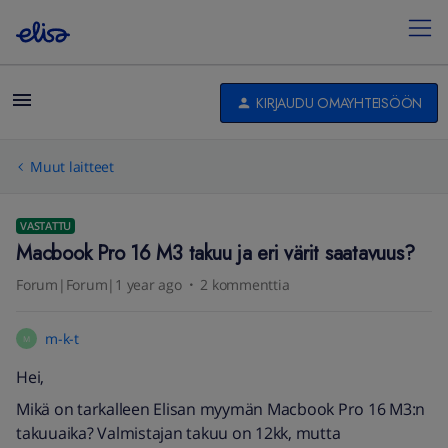
KIRJAUDU OMAYHTEISÖÖN
Muut laitteet
VASTATTU
Macbook Pro 16 M3 takuu ja eri värit saatavuus?
Forum|Forum|1 year ago
2 kommenttia
m-k-t
M
Hei,
Mikä on tarkalleen Elisan myymän Macbook Pro 16 M3:n
takuuaika? Valmistajan takuu on 12kk, mutta