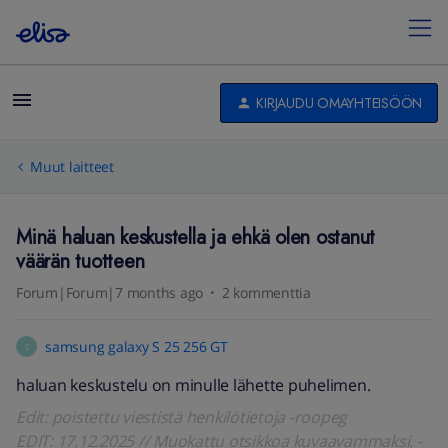
KIRJAUDU OMAYHTEISÖÖN
Muut laitteet
Minä haluan keskustella ja ehkä olen ostanut
väärän tuotteen
Forum|Forum|7 months ago
2 kommenttia
samsung galaxy S 25 256 GT
S
haluan keskustelu on minulle lähette puhelimen.
Edit: poistettu viestistä henkilötietoja -roopeg
EDIT: 17.12.2025 // Muokattu otsikkoa kuvaavammaksi. -