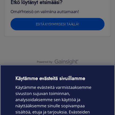
Etkö löytänyt etsimääsi?
OmaYhteisö on valmiina auttamaan!
ESITÄ KYSYMYKSESI TÄÄLLÄ!
OmaYhteisö-käyttöehdot
Accessibility statement
Käytämme evästeitä sivuillamme
Käytämme evästeitä varmistaaksemme
sivuston sujuvan toiminnan,
Laitteet & liittymät
analysoidaksemme sen käyttöä ja
näyttääksemme sinulle sopivampaa
sisältöä, etuja ja tarjouksia. Evästeiden
Palvelut