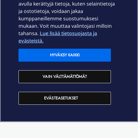
avulla kerättyjä tietoja, kuten selaintietoja
ja ostotietoja, voidaan jakaa
Tuki
kumppaneillemme suostumuksesi
mukaan. Voit muuttaa valintojasi milloin
tahansa.
Lue lisää tietosuojasta ja
Ajankohtaista
evästeistä.
Elisa Oyj
HYVÄKSY KAIKKI
In English
VAIN VÄLTTÄMÄTTÖMÄT
På Svenska
EVÄSTEASETUKSET
Sopimusehdot
Tietosuoja
Saavutettavuus
Evästeasetukset
Tekijänoikeudet © 2026 Elisa Oyj.