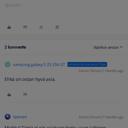
Ilponen
2 kommenttia
Vanhin ensin
samsung galaxy S 25 256 GT
KESKUSTELUN ALOITTAJA
S
Forum|Forum|7 months ago
Ehkä on ostan hyvä asia.
ilponen
Forum|Forum|7 months ago
Moikka! Tämä ei ole asiakaspalvelu, vaan julkinen