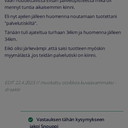
vaan noudettavissa Elisan palvelupisteessä mikä oli
mennyt tuntia aikaisemmin kiinni.
Eli nyt ajelen jälleen huomenna noutamaan tuotettani
"palvelutiskiltä".
Tänään tuli ajateltua turhaan 34km ja huomenna jälleen
34km.
Eikö olisi järkevämpi ,että saisi tuotteen myöskin
myymälästä ,jos teidän palvelutiski on kiinni.
EDIT 22.4.2023 // muokattu otsikkoa kuvaavammaksi -
draakki
Vastauksen tähän kysymykseen
jakoi
Snouppi