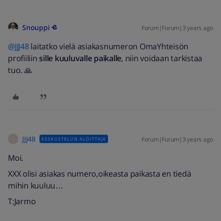
Snouppi
Forum|Forum|3 years ago
@JJJ48
laitatko vielä asiakasnumeron OmaYhteisön
profiiliin
sille kuuluvalle paikalle
, niin voidaan tarkistaa
tuo. 🙏
JJJ48
Forum|Forum|3 years ago
KESKUSTELUN ALOITTAJA
J
Moi.
XXX olisi asiakas numero,oikeasta paikasta en tiedä
mihin kuuluu…
T:Jarmo