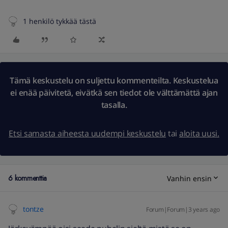
1 henkilö tykkää tästä
Tämä keskustelu on suljettu kommenteilta. Keskustelua
ei enää päivitetä, eivätkä sen tiedot ole välttämättä ajan
tasalla.
Etsi samasta aiheesta uudempi keskustelu
tai
aloita uusi.
6 kommenttia
Vanhin ensin
tontze
Forum|Forum|3 years ago