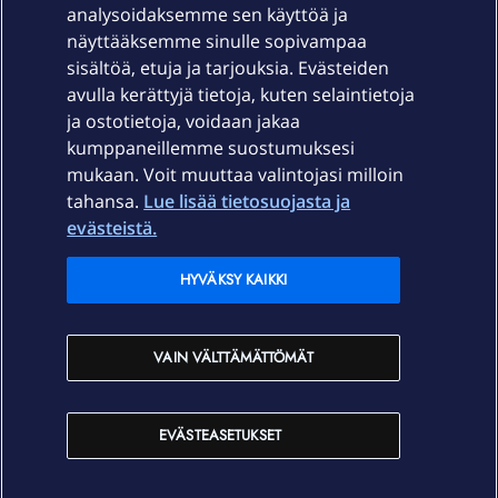
Laitteet & liittymät
analysoidaksemme sen käyttöä ja
näyttääksemme sinulle sopivampaa
sisältöä, etuja ja tarjouksia. Evästeiden
Palvelut
avulla kerättyjä tietoja, kuten selaintietoja
ja ostotietoja, voidaan jakaa
Tuki
kumppaneillemme suostumuksesi
mukaan. Voit muuttaa valintojasi milloin
tahansa.
Lue lisää tietosuojasta ja
Ajankohtaista
evästeistä.
Elisa Oyj
HYVÄKSY KAIKKI
In English
VAIN VÄLTTÄMÄTTÖMÄT
På Svenska
EVÄSTEASETUKSET
Sopimusehdot
Tietosuoja
Saavutettavuus
Evästeasetukset
Tekijänoikeudet © 2026 Elisa Oyj.