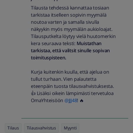
Tilausta tehdessä kannattaa tosiaan
tarkistaa itselleen sopivin myymälä
noutoa varten ja samalla sivulla
näkyykin myös myymälän aukioloajat.
Tilausputkelta löytyy vielä huutomerkin
kera seuraava teksti:
Muistathan
tarkistaa, että valitsit sinulle sopivan
toimituspisteen.
Kurja kuitenkin kuulla, että ajelua on
tullut turhaan. Vien palautetta
eteenpäin tuosta tilausvahvistuksesta.
👍 Lisäksi oikein lämpimästi tervetuloa
OmaYhteisöön
@JJJ48
! 🔥
Tilaus
Tilausvahvistus
Myynti