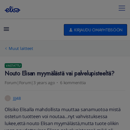
KIRJAUDU OMAYHTEISÖÖN
Muut laitteet
VASTATTU
Nouto Elisan myymälästä vai palvelupisteeltä?
Forum|Forum|3 years ago
6 kommenttia
JJJ48
J
Olisiko Elisalla mahdollista muuttaa sanamuotoa mistä
ostetun tuotteen voi noutaa...nyt vahvistuksessa
lukee,että nouto Elisan myymälästä,mutta tuote olikin