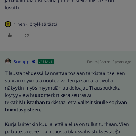
Järkevämpää oisi saada puhelin sieltä mistä se on
luvattu.
1 henkilö tykkää tästä
Snouppi
Forum|Forum|3 years ago
VASTAUS
Tilausta tehdessä kannattaa tosiaan tarkistaa itselleen
sopivin myymälä noutoa varten ja samalla sivulla
näkyykin myös myymälän aukioloajat. Tilausputkelta
löytyy vielä huutomerkin kera seuraava
teksti:
Muistathan tarkistaa, että valitsit sinulle sopivan
toimituspisteen.
Kurja kuitenkin kuulla, että ajelua on tullut turhaan. Vien
palautetta eteenpäin tuosta tilausvahvistuksesta. 👍