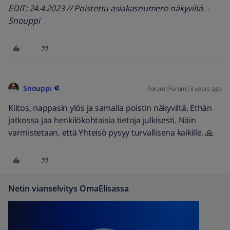
EDIT: 24.4.2023 // Poistettu asiakasnumero näkyviltä. -
Snouppi
Snouppi
Forum|Forum|3 years ago
Kiitos, nappasin ylös ja samalla poistin näkyviltä. Ethän
jatkossa jaa henkilökohtaisia tietoja julkisesti. Näin
varmistetaan, että Yhteisö pysyy turvallisena kaikille. 🙏
Netin vianselvitys OmaElisassa