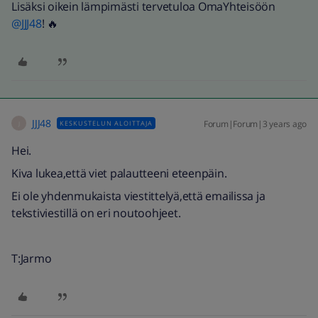
Lisäksi oikein lämpimästi tervetuloa OmaYhteisöön
@JJJ48
! 🔥
JJJ48
Forum|Forum|3 years ago
KESKUSTELUN ALOITTAJA
J
Hei.
Kiva lukea,että viet palautteeni eteenpäin.
Ei ole yhdenmukaista viestittelyä,että emailissa ja
tekstiviestillä on eri noutoohjeet.
T:Jarmo