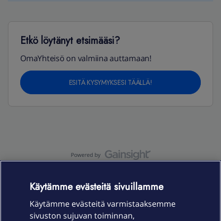
Etkö löytänyt etsimääsi?
OmaYhteisö on valmiina auttamaan!
ESITÄ KYSYMYKSESI TÄÄLLÄ!
OmaYhteisö-käyttöehdot
Accessibility statement
Käytämme evästeitä sivuillamme
Käytämme evästeitä varmistaaksemme
sivuston sujuvan toiminnan,