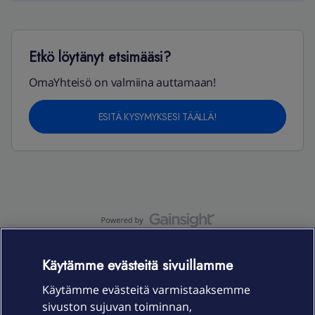
Etkö löytänyt etsimääsi?
OmaYhteisö on valmiina auttamaan!
ESITÄ KYSYMYKSESI TÄÄLLÄ!
OmaYhteisö-käyttöehdot
Accessibility statement
Käytämme evästeitä sivuillamme
Käytämme evästeitä varmistaaksemme
sivuston sujuvan toiminnan,