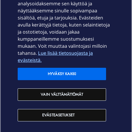
Laitteet & liittymät
analysoidaksemme sen käyttöä ja
näyttääksemme sinulle sopivampaa
sisältöä, etuja ja tarjouksia. Evästeiden
Palvelut
avulla kerättyjä tietoja, kuten selaintietoja
ja ostotietoja, voidaan jakaa
Tuki
kumppaneillemme suostumuksesi
mukaan. Voit muuttaa valintojasi milloin
tahansa.
Lue lisää tietosuojasta ja
Ajankohtaista
evästeistä.
Elisa Oyj
HYVÄKSY KAIKKI
In English
VAIN VÄLTTÄMÄTTÖMÄT
På Svenska
EVÄSTEASETUKSET
Sopimusehdot
Tietosuoja
Saavutettavuus
Evästeasetukset
Tekijänoikeudet © 2026 Elisa Oyj.