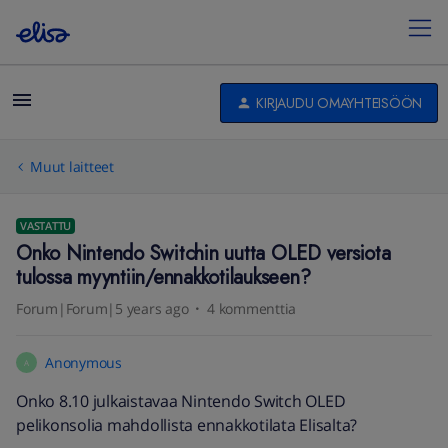
KIRJAUDU OMAYHTEISÖÖN
Muut laitteet
VASTATTU
Onko Nintendo Switchin uutta OLED versiota
tulossa myyntiin/ennakkotilaukseen?
Forum|Forum|5 years ago
4 kommenttia
Anonymous
A
Onko 8.10 julkaistavaa Nintendo Switch OLED
pelikonsolia mahdollista ennakkotilata Elisalta?