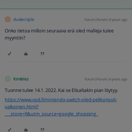
dudecriple
Forum|Forum|4 years ago
D
Onko tietoa milloin seuraava erä oled malleja tulee
myyntiin?
Kimblez
Forum|Forum|4 years ago
K
Tuonne tulee 14.1. 2022. Kai se Elisaltakin pian löytyy.
https://www.vpd.fi/nintendo-switch-oled-pelikonsoli-
valkoinen.html?
___store=fi&utm_source=google_shopping_