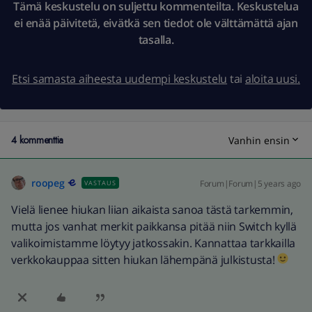
Tämä keskustelu on suljettu kommenteilta. Keskustelua
ei enää päivitetä, eivätkä sen tiedot ole välttämättä ajan
tasalla.
Etsi samasta aiheesta uudempi keskustelu
tai
aloita uusi.
4 kommenttia
Vanhin ensin
roopeg
Forum|Forum|5 years ago
VASTAUS
Vielä lienee hiukan liian aikaista sanoa tästä tarkemmin,
mutta jos vanhat merkit paikkansa pitää niin Switch kyllä
valikoimistamme löytyy jatkossakin. Kannattaa tarkkailla
verkkokauppaa sitten hiukan lähempänä julkistusta!