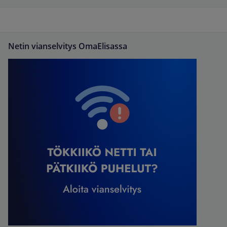
Netin vianselvitys OmaElisassa