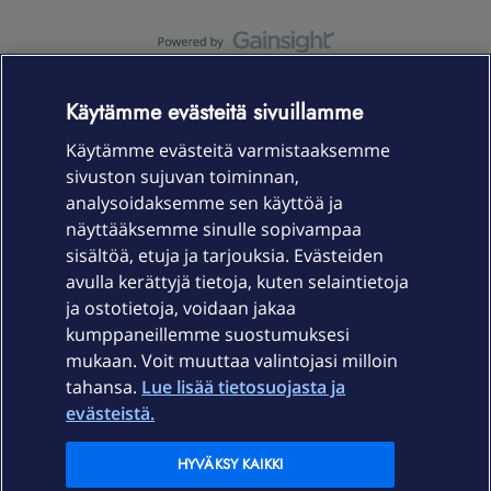
OmaYhteisö-käyttöehdot
Accessibility statement
Käytämme evästeitä sivuillamme
Käytämme evästeitä varmistaaksemme
sivuston sujuvan toiminnan,
Laitteet & liittymät
analysoidaksemme sen käyttöä ja
näyttääksemme sinulle sopivampaa
sisältöä, etuja ja tarjouksia. Evästeiden
Palvelut
avulla kerättyjä tietoja, kuten selaintietoja
ja ostotietoja, voidaan jakaa
Tuki
kumppaneillemme suostumuksesi
mukaan. Voit muuttaa valintojasi milloin
tahansa.
Lue lisää tietosuojasta ja
Ajankohtaista
evästeistä.
Elisa Oyj
HYVÄKSY KAIKKI