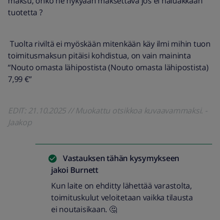
maksu, onko ne nykyään maksettava jos ei haluakkaan
tuotetta ?
Tuolta riviltä ei myöskään mitenkään käy ilmi mihin tuon
toimitusmaksun pitäisi kohdistua, on vain maininta
“Nouto omasta lähipostista (Nouto omasta lähipostista)
7,99 €”
EDIT: 21.10.2025 // Muokattu otsikkoa kuvaavammaksi. -
Jaakop
Vastauksen tähän kysymykseen
jakoi
Burnett
Kun laite on ehditty lähettää varastolta,
toimituskulut veloitetaan vaikka tilausta
ei noutaisikaan. 🤔