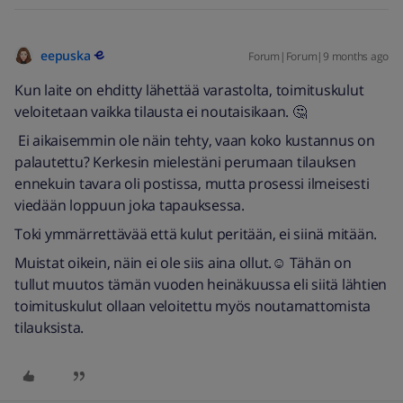
eepuska
Forum|Forum|9 months ago
Kun laite on ehditty lähettää varastolta, toimituskulut
veloitetaan vaikka tilausta ei noutaisikaan. 🤔
Ei aikaisemmin ole näin tehty, vaan koko kustannus on
palautettu? Kerkesin mielestäni perumaan tilauksen
ennekuin tavara oli postissa, mutta prosessi ilmeisesti
viedään loppuun joka tapauksessa.
Toki ymmärrettävää että kulut peritään, ei siinä mitään.
Muistat oikein, näin ei ole siis aina ollut.☺️ Tähän on
tullut muutos tämän vuoden heinäkuussa eli siitä lähtien
toimituskulut ollaan veloitettu myös noutamattomista
tilauksista.