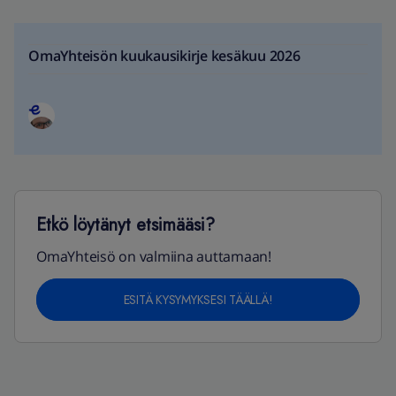
OmaYhteisön kuukausikirje kesäkuu 2026
Etkö löytänyt etsimääsi?
OmaYhteisö on valmiina auttamaan!
ESITÄ KYSYMYKSESI TÄÄLLÄ!