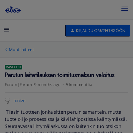
KIRJAUDU OMAYHTEISÖÖN
Muut laitteet
VASTATTU
Perutun laitetilauksen toimitusmaksun veloitus
Forum|Forum|9 months ago
5 kommenttia
tontze
Tilasin tuotteen jonka sitten peruin samantein, mutta
tuote oli jo prosessissa ja kävi lähipostissa kääntymässä.
Seuraavassa liittymälaskussa on kuitenkin tuo otsikon