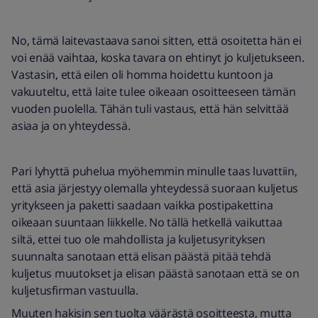
No, tämä laitevastaava sanoi sitten, että osoitetta hän ei
voi enää vaihtaa, koska tavara on ehtinyt jo kuljetukseen.
Vastasin, että eilen oli homma hoidettu kuntoon ja
vakuuteltu, että laite tulee oikeaan osoitteeseen tämän
vuoden puolella. Tähän tuli vastaus, että hän selvittää
asiaa ja on yhteydessä.
Pari lyhyttä puhelua myöhemmin minulle taas luvattiin,
että asia järjestyy olemalla yhteydessä suoraan kuljetus
yritykseen ja paketti saadaan vaikka postipakettina
oikeaan suuntaan liikkelle. No tällä hetkellä vaikuttaa
siltä, ettei tuo ole mahdollista ja kuljetusyrityksen
suunnalta sanotaan että elisan päästä pitää tehdä
kuljetus muutokset ja elisan päästä sanotaan että se on
kuljetusfirman vastuulla.
Muuten hakisin sen tuolta väärästä osoitteesta, mutta