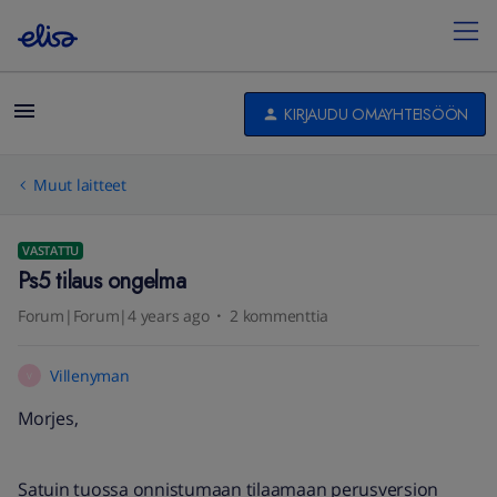
KIRJAUDU OMAYHTEISÖÖN
Muut laitteet
VASTATTU
Ps5 tilaus ongelma
Forum|Forum|4 years ago
2 kommenttia
Villenyman
V
Morjes,
Satuin tuossa onnistumaan tilaamaan perusversion