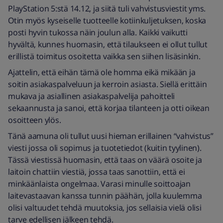
PlayStation 5:stä 14.12, ja siitä tuli vahvistusviestit yms.
Otin myös kyseiselle tuotteelle kotiinkuljetuksen, koska
posti hyvin tukossa näin joulun alla. Kaikki vaikutti
hyvältä, kunnes huomasin, että tilaukseen ei ollut tullut
erillistä toimitus osoitetta vaikka sen siihen lisäsinkin.
Ajattelin, että eihän tämä ole homma eikä mikään ja
soitin asiakaspalveluun ja kerroin asiasta. Siellä erittäin
mukava ja asiallinen asiakaspalvelija pahoitteli
sekaannusta ja sanoi, että korjaa tilanteen ja otti oikean
osoitteen ylös.
Tänä aamuna oli tullut uusi hieman erillainen “vahvistus”
viesti jossa oli sopimus ja tuotetiedot (kuitin tyylinen).
Tässä viestissä huomasin, että taas on väärä osoite ja
laitoin chattiin viestiä, jossa taas sanottiin, että ei
minkäänlaista ongelmaa. Varasi minulle soittoajan
laitevastaavan kanssa tunnin päähän, jolla kuulemma
olisi valtuudet tehdä muutoksia, jos sellaisia vielä olisi
tarve edellisen jälkeen tehdä.