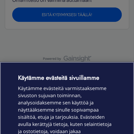
OmaYhteisö on valmiina auttamaan!
ESITÄ KYSYMYKSESI TÄÄLLÄ!
OmaYhteisö-käyttöehdot
Accessibility statement
Käytämme evästeitä sivuillamme
Käytämme evästeitä varmistaaksemme
sivuston sujuvan toiminnan,
Laitteet & liittymät
analysoidaksemme sen käyttöä ja
näyttääksemme sinulle sopivampaa
sisältöä, etuja ja tarjouksia. Evästeiden
Palvelut
avulla kerättyjä tietoja, kuten selaintietoja
ja ostotietoja, voidaan jakaa