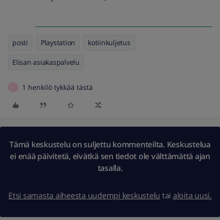
posti
Playstation
kotiinkuljetus
Elisan asiakaspalvelu
1 henkilö tykkää tästä
V
Tämä keskustelu on suljettu kommenteilta. Keskustelua
ei enää päivitetä, eivätkä sen tiedot ole välttämättä ajan
tasalla.
Etsi samasta aiheesta uudempi keskustelu
tai
aloita uusi.