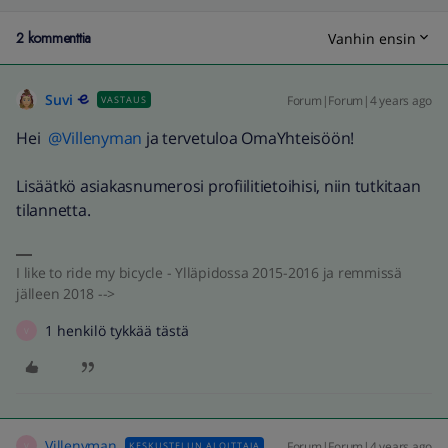
2 kommenttia
Vanhin ensin
Suvi
Forum|Forum|4 years ago
VASTAUS
Hei
@Villenyman
ja tervetuloa OmaYhteisöön!
Lisäätkö asiakasnumerosi profiilitietoihisi, niin tutkitaan
tilannetta.
I like to ride my bicycle - Ylläpidossa 2015-2016 ja remmissä
jälleen 2018 -->
1 henkilö tykkää tästä
V
Villenyman
Forum|Forum|4 years ago
KESKUSTELUN ALOITTAJA
V