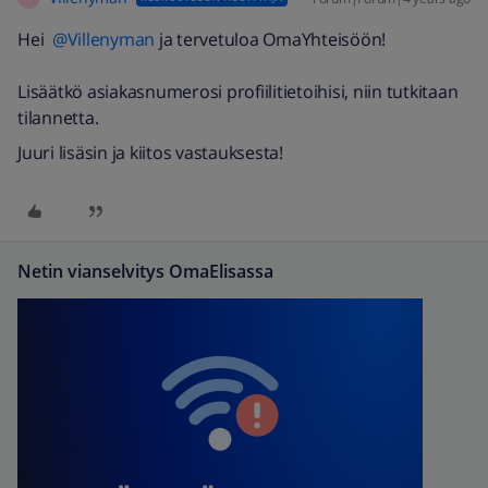
Hei
@Villenyman
ja tervetuloa OmaYhteisöön!
Lisäätkö asiakasnumerosi profiilitietoihisi, niin tutkitaan
tilannetta.
Juuri lisäsin ja kiitos vastauksesta!
Netin vianselvitys OmaElisassa