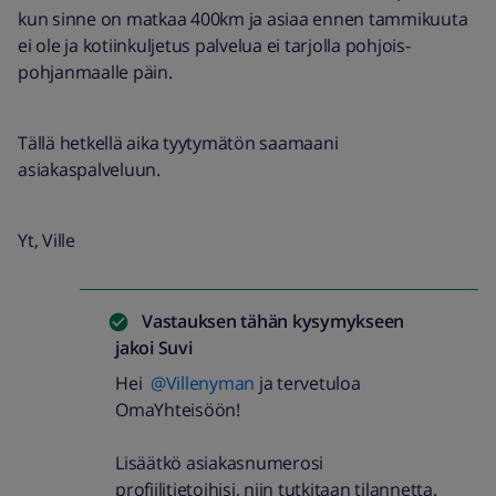
kun sinne on matkaa 400km ja asiaa ennen tammikuuta
ei ole ja kotiinkuljetus palvelua ei tarjolla pohjois-
pohjanmaalle päin.
Tällä hetkellä aika tyytymätön saamaani
asiakaspalveluun.
Yt, Ville
Vastauksen tähän kysymykseen
jakoi
Suvi
Hei
@Villenyman
ja tervetuloa
OmaYhteisöön!
Lisäätkö asiakasnumerosi
profiilitietoihisi, niin tutkitaan tilannetta.