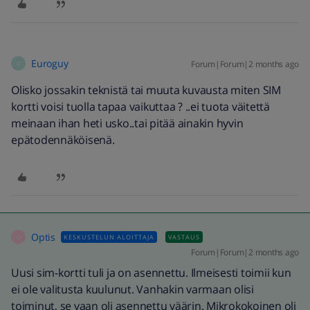
Euroguy
Forum|Forum|2 months ago
E
Olisko jossakin teknistä tai muuta kuvausta miten SIM
kortti voisi tuolla tapaa vaikuttaa ? ..ei tuota väitettä
meinaan ihan heti usko..tai pitää ainakin hyvin
epätodennäköisenä.
Optis
KESKUSTELUN ALOITTAJA
VASTAUS
O
Forum|Forum|2 months ago
Uusi sim-kortti tuli ja on asennettu. Ilmeisesti toimii kun
ei ole valitusta kuulunut. Vanhakin varmaan olisi
toiminut, se vaan oli asennettu väärin. Mikrokokoinen oli