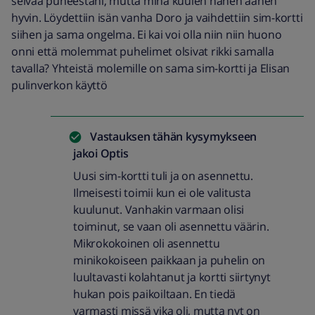
selvää puheestani, mutta minä kuulen hänen äänen
hyvin. Löydettiin isän vanha Doro ja vaihdettiin sim-kortti
siihen ja sama ongelma. Ei kai voi olla niin niin huono
onni että molemmat puhelimet olsivat rikki samalla
tavalla? Yhteistä molemille on sama sim-kortti ja Elisan
pulinverkon käyttö
Vastauksen tähän kysymykseen
jakoi
Optis
Uusi sim-kortti tuli ja on asennettu.
Ilmeisesti toimii kun ei ole valitusta
kuulunut. Vanhakin varmaan olisi
toiminut, se vaan oli asennettu väärin.
Mikrokokoinen oli asennettu
minikokoiseen paikkaan ja puhelin on
luultavasti kolahtanut ja kortti siirtynyt
hukan pois paikoiltaan. En tiedä
varmasti missä vika oli, mutta nyt on