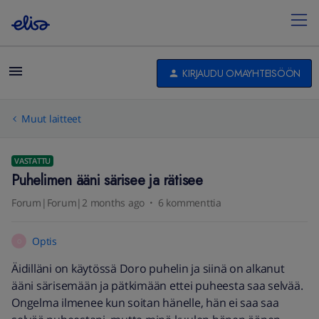
KIRJAUDU OMAYHTEISÖÖN
Muut laitteet
VASTATTU
Puhelimen ääni särisee ja rätisee
Forum|Forum|2 months ago
6 kommenttia
Optis
O
Äidilläni on käytössä Doro puhelin ja siinä on alkanut
ääni särisemään ja pätkimään ettei puheesta saa selvää.
Ongelma ilmenee kun soitan hänelle, hän ei saa saa