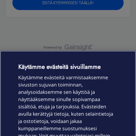
ESITÄ KYSYMYKSESI TÄÄLLÄ!
OmaYhteisö-käyttöehdot
Accessibility statement
Käytämme evästeitä sivuillamme
Käytämme evästeitä varmistaaksemme
sivuston sujuvan toiminnan,
Laitteet & liittymät
analysoidaksemme sen käyttöä ja
näyttääksemme sinulle sopivampaa
sisältöä, etuja ja tarjouksia. Evästeiden
Palvelut
avulla kerättyjä tietoja, kuten selaintietoja
ja ostotietoja, voidaan jakaa
Tuki
kumppaneillemme suostumuksesi
mukaan. Voit muuttaa valintojasi milloin