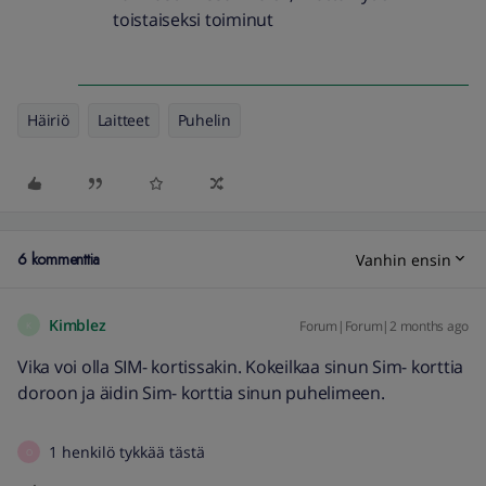
toistaiseksi toiminut
Häiriö
Laitteet
Puhelin
6 kommenttia
Vanhin ensin
Kimblez
Forum|Forum|2 months ago
K
Vika voi olla SIM- kortissakin. Kokeilkaa sinun Sim- korttia
doroon ja äidin Sim- korttia sinun puhelimeen.
1 henkilö tykkää tästä
O