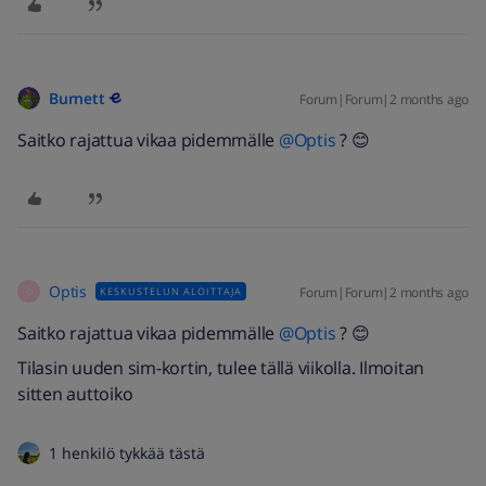
Burnett
Forum|Forum|2 months ago
Saitko rajattua vikaa pidemmälle ​
@Optis
? 😊
Optis
Forum|Forum|2 months ago
KESKUSTELUN ALOITTAJA
O
Saitko rajattua vikaa pidemmälle ​
@Optis
? 😊
Tilasin uuden sim-kortin, tulee tällä viikolla. Ilmoitan
sitten auttoiko
1 henkilö tykkää tästä