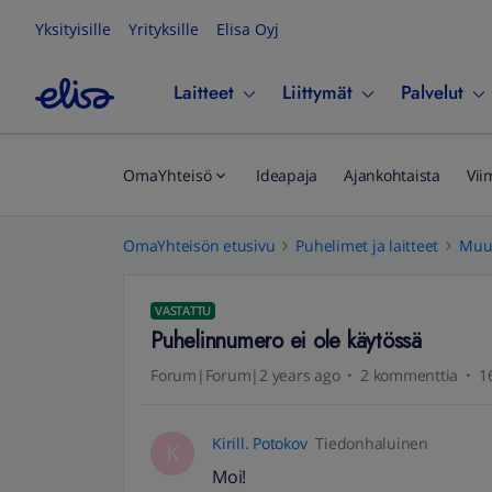
Yksityisille
Yrityksille
Elisa Oyj
Laitteet
Liittymät
Palvelut
OmaYhteisö
Ideapaja
Ajankohtaista
Vii
OmaYhteisön etusivu
Puhelimet ja laitteet
Muut
VASTATTU
Puhelinnumero ei ole käytössä
Forum|Forum|2 years ago
2 kommenttia
1
Kirill. Potokov
Tiedonhaluinen
K
Moi!