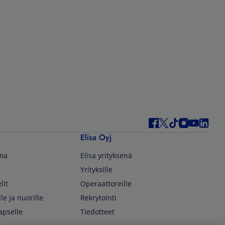
Elisa Oyj
lma
Elisa yrityksenä
Yrityksille
lit
Operaattoreille
lle ja nuorille
Rekrytointi
apselle
Tiedotteet