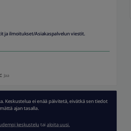
it ja ilmoitukset/Asiakaspalvelun viestit.
Jaa
 Keskustelua ei enää päivitetä, eivätkä sen tiedot
ämättä ajan tasalla.
uudempi keskustelu
tai
aloita uusi.