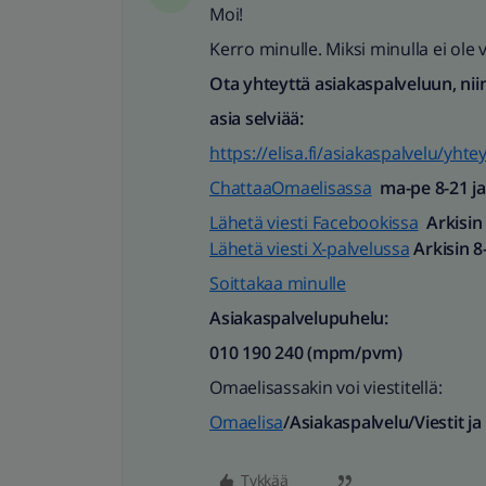
Moi!
Kerro minulle. Miksi minulla ei ole 
Ota yhteyttä asiakaspalveluun, nii
asia selviää:
https://elisa.fi/asiakaspalvelu/yhte
ChattaaOmaelisassa
ma-pe 8-21 ja 
Lähetä viesti Facebookissa
Arkisin
Lähetä viesti X-palvelussa
Arkisin 8
Soittakaa minulle
Asiakaspalvelupuhelu:
010 190 240 (mpm/pvm)​
Omaelisassakin voi viestitellä:
Omaelisa
/Asiakaspalvelu/Viestit ja
Tykkää