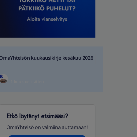
OmaYhteisön kuukausikirje kesäkuu 2026
1 kuukausi sitten
Etkö löytänyt etsimääsi?
OmaYhteisö on valmiina auttamaan!