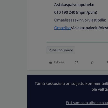
Asiakaspalvelupuhelu:
010 190 240 (mpm/pvm)​
Omaelisassakin voi viestitellä:
Omaelisa
/Asiakaspalvelu/Viest
Puhelinnumero
Tykkää
Tämä keskustelu on suljettu kommenteilta.
ole vältt
Etsi samasta aiheesta 