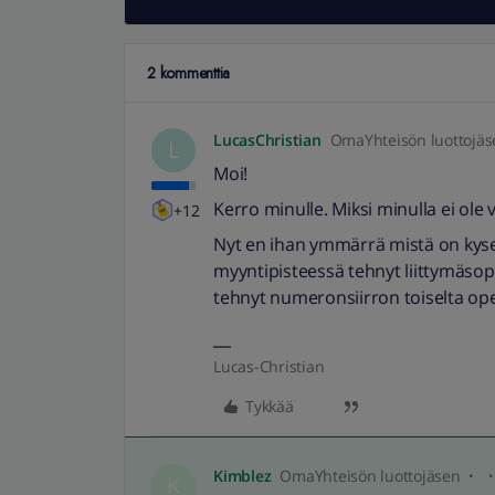
2 kommenttia
LucasChristian
OmaYhteisön luottojäs
L
Moi!
Kerro minulle. Miksi minulla ei ole 
+12
Nyt en ihan ymmärrä mistä on kyse,
myyntipisteessä tehnyt liittymäsop
tehnyt numeronsiirron toiselta ope
Lucas-Christian
Tykkää
Kimblez
OmaYhteisön luottojäsen
K