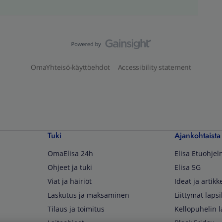
OmaYhteisö-käyttöehdot
Accessibility statement
Tuki
Ajankohtaista
OmaElisa 24h
Elisa Etuohje
Ohjeet ja tuki
Elisa 5G
Viat ja häiriöt
Ideat ja artikke
Laskutus ja maksaminen
Liittymät lapsi
Tilaus ja toimitus
Kellopuhelin l