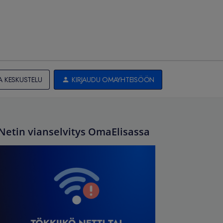
A KESKUSTELU
KIRJAUDU OMAYHTEISÖÖN
Netin vianselvitys OmaElisassa