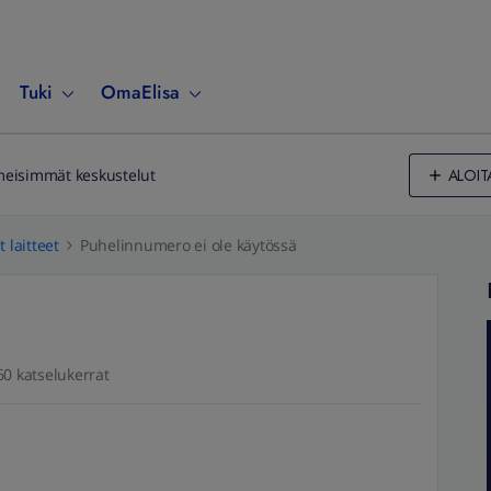
Tuki
OmaElisa
ALOIT
meisimmät keskustelut
 laitteet
Puhelinnumero ei ole käytössä
60 katselukerrat