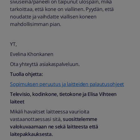
sivuseinä/paneeli on taipunut ulospäin, mikä
tarkoittaa, että kone on viallinen. Pyydän, että
noudatte ja vaihdatte viallisen koneen
mahdollisimman pian.
YT,
Evelina Khonkanen
Ota yhteyttä asiakaspalveluun.
Tuolla ohjetta:
Sopimuksen peruutus ja laitteiden palautusohjeet
Televisio, kodinkone, tietokone ja Elisa Vihteen
laiteet
Mikäli havaitset laitteessa vaurioita
vastaanottaessasi sitä,
suosittelemme
valokuvaamaan ne sekä laitteesta että
laitepakkauksesta.