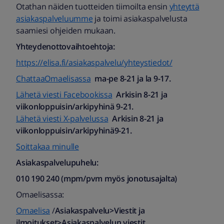
Otathan näiden tuotteiden tiimoilta ensin
yhteyttä
asiakaspalveluumme
ja toimi asiakaspalvelusta
saamiesi ohjeiden mukaan.
Yhteydenottovaihtoehtoja:
https://elisa.fi/asiakaspalvelu/yhteystiedot/
ChattaaOmaelisassa
ma-pe 8-21 ja la 9-17.
Lähetä viesti Facebookissa
Arkisin 8-21 ja
viikonloppuisin/arkipyhinä 9-21.
Lähetä viesti X-palvelussa
Arkisin 8-21 ja
viikonloppuisin/arkipyhinä9-21.
Soittakaa minulle
Asiakaspalvelupuhelu:
010 190 240 (mpm/pvm myös jonotusajalta)​
Omaelisassa:
Omaelisa
/
Asiakaspalvelu>Viestit ja
ilmoitukset>Asiakaspalvelun viestit.