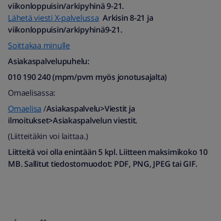
viikonloppuisin/arkipyhinä 9-21.
Lähetä viesti X-palvelussa
Arkisin 8-21 ja
viikonloppuisin/arkipyhinä9-21.
Soittakaa minulle
Asiakaspalvelupuhelu:
010 190 240 (mpm/pvm myös jonotusajalta)​
Omaelisassa:
Omaelisa
/
Asiakaspalvelu>Viestit ja
ilmoitukset>Asiakaspalvelun viestit.
(Liitteitäkin voi laittaa.)
Liitteitä voi olla enintään 5 kpl. Liitteen maksimikoko 10
MB. Sallitut tiedostomuodot: PDF, PNG, JPEG tai GIF.