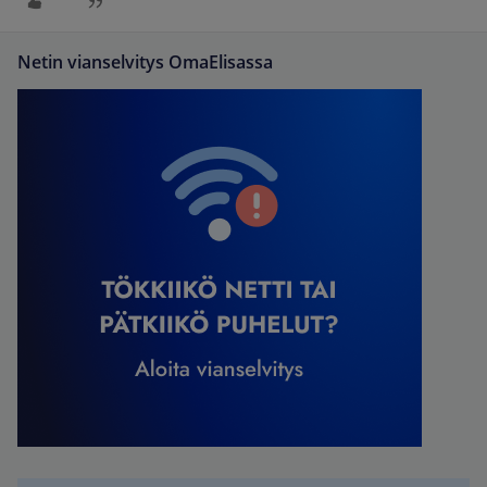
Netin vianselvitys OmaElisassa