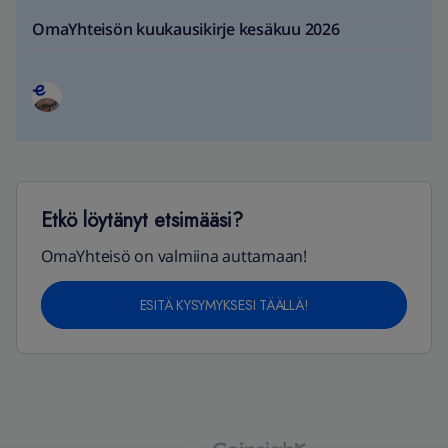
OmaYhteisön kuukausikirje kesäkuu 2026
Etkö löytänyt etsimääsi?
OmaYhteisö on valmiina auttamaan!
ESITÄ KYSYMYKSESI TÄÄLLÄ!