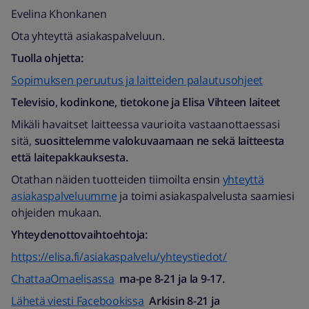
Evelina Khonkanen
Ota yhteyttä asiakaspalveluun.
Tuolla ohjetta:
Sopimuksen peruutus ja laitteiden palautusohjeet
Televisio, kodinkone, tietokone ja Elisa Vihteen laiteet
Mikäli havaitset laitteessa vaurioita vastaanottaessasi
sitä,
suosittelemme valokuvaamaan ne sekä laitteesta
että laitepakkauksesta.
Otathan näiden tuotteiden tiimoilta ensin
yhteyttä
asiakaspalveluumme
ja toimi asiakaspalvelusta saamiesi
ohjeiden mukaan.
Yhteydenottovaihtoehtoja:
https://elisa.fi/asiakaspalvelu/yhteystiedot/
ChattaaOmaelisassa
ma-pe 8-21 ja la 9-17.
Lähetä viesti Facebookissa
Arkisin 8-21 ja