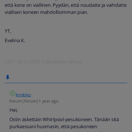
että kone on viallinen. Pyydän, että noudatte ja vaihdatte
viallisen koneen mahdollisimman pian.
YT,
Evelina K.
EDIT: 15.11.2024 // Muokattu nimeä.
K
Kimblez
Forum|Forum|1 year ago
Hei,
Ostin äskettäin Whirlpool-pesukoneen. Tänään sitä
purkaessani huomasin, että pesukoneen