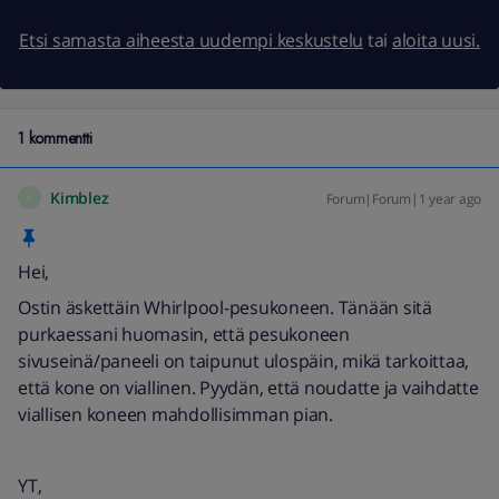
Etsi samasta aiheesta uudempi keskustelu
tai
aloita uusi.
1 kommentti
Kimblez
Forum|Forum|1 year ago
K
Hei,
Ostin äskettäin Whirlpool-pesukoneen. Tänään sitä
purkaessani huomasin, että pesukoneen
sivuseinä/paneeli on taipunut ulospäin, mikä tarkoittaa,
että kone on viallinen. Pyydän, että noudatte ja vaihdatte
viallisen koneen mahdollisimman pian.
YT,