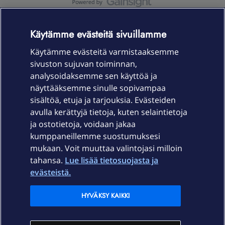
OmaYhteisö-käyttöehdot
Accessibility statement
Käytämme evästeitä sivuillamme
Käytämme evästeitä varmistaaksemme
sivuston sujuvan toiminnan,
Laitteet & liittymät
analysoidaksemme sen käyttöä ja
näyttääksemme sinulle sopivampaa
sisältöä, etuja ja tarjouksia. Evästeiden
Palvelut
avulla kerättyjä tietoja, kuten selaintietoja
ja ostotietoja, voidaan jakaa
Tuki
kumppaneillemme suostumuksesi
mukaan. Voit muuttaa valintojasi milloin
tahansa.
Lue lisää tietosuojasta ja
Ajankohtaista
evästeistä.
Elisa Oyj
HYVÄKSY KAIKKI
In English