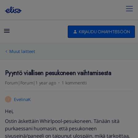
KIRJAUDU OMAYHTEISÖÖN
Muut laitteet
Pyyntö viallisen pesukoneen vaihtamisesta
Forum|Forum|1 year ago
1 kommentti
EvelinaK
E
Hei,
Ostin äskettäin Whirlpool-pesukoneen. Tänään sitä
purkaessani huomasin, että pesukoneen
sivuseinä/paneeli on taipunut ulospäin, mikä tarkoittaa,