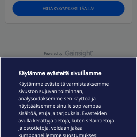
ESITÄ KYSYMYKSESI TÄÄLLÄ!
OmaYhteisö-käyttöehdot
Accessibility statement
Käytämme evästeitä sivuillamme
Käytämme evästeitä varmistaaksemme
sivuston sujuvan toiminnan,
Laitteet & liittymät
analysoidaksemme sen käyttöä ja
näyttääksemme sinulle sopivampaa
sisältöä, etuja ja tarjouksia. Evästeiden
Palvelut
avulla kerättyjä tietoja, kuten selaintietoja
ja ostotietoja, voidaan jakaa
Tuki
kumppaneillemme suostumuksesi