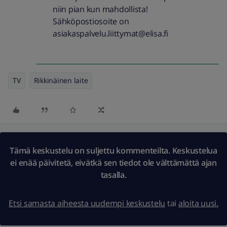
niin pian kun mahdollista!
Sähköpostiosoite on
asiakaspalvelu.liittymat@elisa.fi
TV
Rikkinäinen laite
Tämä keskustelu on suljettu kommenteilta. Keskustelua
ei enää päivitetä, eivätkä sen tiedot ole välttämättä ajan
tasalla.
Etsi samasta aiheesta uudempi keskustelu
tai
aloita uusi.