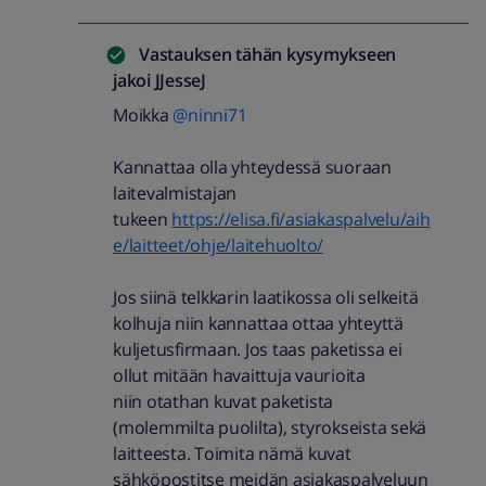
Vastauksen tähän kysymykseen
jakoi
JJesseJ
Moikka
@ninni71
Kannattaa olla yhteydessä suoraan
laitevalmistajan
tukeen
https://elisa.fi/asiakaspalvelu/aih
e/laitteet/ohje/laitehuolto/
Jos siinä telkkarin laatikossa oli selkeitä
kolhuja niin kannattaa ottaa yhteyttä
kuljetusfirmaan. Jos taas paketissa ei
ollut mitään havaittuja vaurioita
niin otathan kuvat paketista
(molemmilta puolilta), styrokseista sekä
laitteesta. Toimita nämä kuvat
sähköpostitse meidän asiakaspalveluun