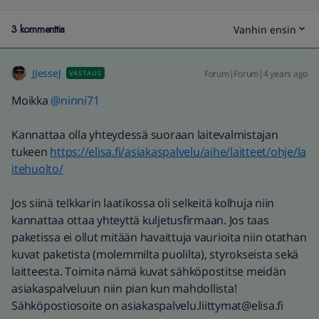
3 kommenttia
Vanhin ensin
JJesseJ
Forum|Forum|4 years ago
VASTAUS
Moikka
@ninni71
Kannattaa olla yhteydessä suoraan laitevalmistajan
tukeen
https://elisa.fi/asiakaspalvelu/aihe/laitteet/ohje/la
itehuolto/
Jos siinä telkkarin laatikossa oli selkeitä kolhuja niin
kannattaa ottaa yhteyttä kuljetusfirmaan. Jos taas
paketissa ei ollut mitään havaittuja vaurioita niin otathan
kuvat paketista (molemmilta puolilta), styrokseista sekä
laitteesta. Toimita nämä kuvat sähköpostitse meidän
asiakaspalveluun niin pian kun mahdollista!
Sähköpostiosoite on asiakaspalvelu.liittymat@elisa.fi