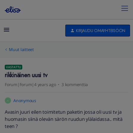
KIRJAUDU OMAYHTEISÖÖN
Muut laitteet
VASTATTU
rikkinäinen uusi tv
Forum|Forum|4 years ago
3 kommenttia
Anonymous
A
Avasin juuri eilen toimitetun paketin jossa oli uusi tv ja
huomasin siinä olevän särön ruudun ylälaidassa.. mitä
teen ?