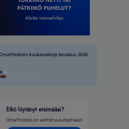
OmaYhteisön kuukausikirje kesäkuu 2026
1 kuukausi sitten
Etkö löytänyt etsimääsi?
OmaYhteisö on valmiina auttamaan!