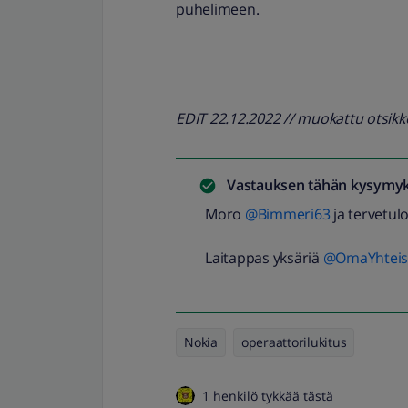
puhelimeen.
EDIT 22.12.2022 // muokattu otsik
Vastauksen tähän kysymyk
Moro
@Bimmeri63
ja tervetu
Laitappas yksäriä
@OmaYhteisö
Nokia
operaattorilukitus
1 henkilö tykkää tästä