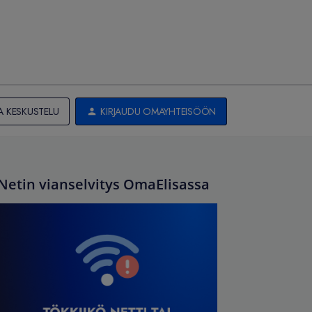
A KESKUSTELU
KIRJAUDU OMAYHTEISÖÖN
Netin vianselvitys OmaElisassa