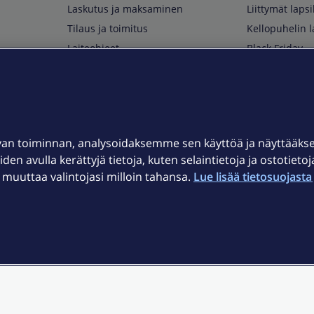
Laskutus ja maksaminen
Liittymät lapsi
Tilaus ja toimitus
Kellopuhelin l
Laiteohjeet
Black Friday
Asiakaspalvelun yhteystiedot
Huippuetuja El
Soita Omagurulle
OmaYhteisö
Myymälät ja myyntipisteet
van toiminnan, analysoidaksemme sen käyttöä ja näyttääk
Kuuluvuuskartta
iden avulla kerättyjä tietoja, kuten selaintietoja ja ostotieto
Asiakastiedotteet
uuttaa valintojasi milloin tahansa.
Lue lisää tietosuojasta 
t
OmaElisa-sovellus
järjestelmä
Kirjaudu sähköpostiin
et © 2026 Elisa Oyj.