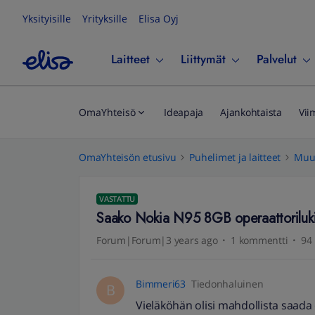
Yksityisille
Yrityksille
Elisa Oyj
Laitteet
Liittymät
Palvelut
OmaYhteisö
Ideapaja
Ajankohtaista
Vii
OmaYhteisön etusivu
Puhelimet ja laitteet
Muut
VASTATTU
Saako Nokia N95 8GB operaattoriluki
Forum|Forum|3 years ago
1 kommentti
94 
Bimmeri63
Tiedonhaluinen
B
Vieläköhän olisi mahdollista saad