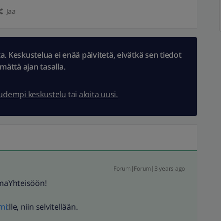
Jaa
 Keskustelua ei enää päivitetä, eivätkä sen tiedot
ämättä ajan tasalla.
uudempi keskustelu
tai
aloita uusi.
Forum|Forum|3 years ago
OmaYhteisöön!
mi
:lle, niin selvitellään.