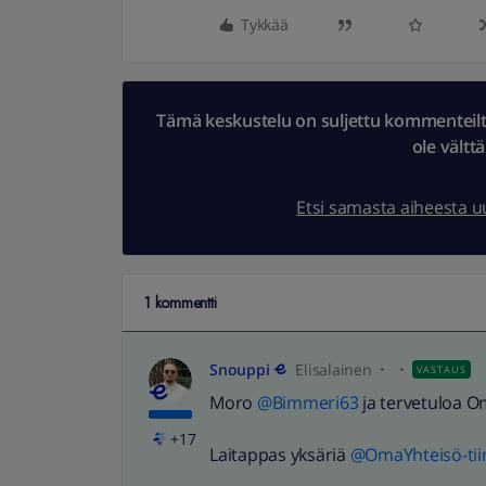
Tykkää
Tämä keskustelu on suljettu kommenteilta.
ole vältt
Etsi samasta aiheesta 
1 kommentti
Snouppi
Elisalainen
VASTAUS
Moro
@Bimmeri63
ja tervetuloa 
+17
Laitappas yksäriä
@OmaYhteisö-tii