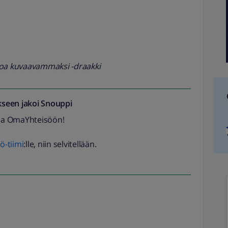
koa kuvaavammaksi -draakki
seen jakoi
Snouppi
loa OmaYhteisöön!
-tiimi
:lle, niin selvitellään.