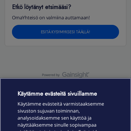
Etkö löytänyt etsimääsi?
OmaYhteisö on valmiina auttamaan!
ESITÄ KYSYMYKSESI TÄÄLLÄ!
OmaYhteisö-käyttöehdot
Accessibility statement
Käytämme evästeitä sivuillamme
Käytämme evästeitä varmistaaksemme
sivuston sujuvan toiminnan,
Laitteet & liittymät
analysoidaksemme sen käyttöä ja
näyttääksemme sinulle sopivampaa