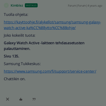
Kimblez
Forum|Forum|4 years ago
VASTAUS
K
Tuolla ohjeita:
https://kayttoohje.fi/alykellot/samsung/samsung-galaxy-
watch-active-ka%CC%88ytto%CC%88ohje/
Joko kokeilit tuota:
Galaxy Watch Active -laitteen tehdasasetusten
palauttaminen.
Sivu 135.
Samsung Tukikeskus:
https://www.samsung.com/fi/support/service-center/
Chattikin on.