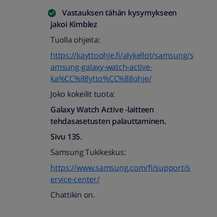
Vastauksen tähän kysymykseen
jakoi
Kimblez
Tuolla ohjeita:
https://kayttoohje.fi/alykellot/samsung/s
amsung-galaxy-watch-active-
ka%CC%88ytto%CC%88ohje/
Joko kokeilit tuota:
Galaxy Watch Active -laitteen
tehdasasetusten palauttaminen.
Sivu 135.
Samsung Tukikeskus:
https://www.samsung.com/fi/support/s
ervice-center/
Chattikin on.