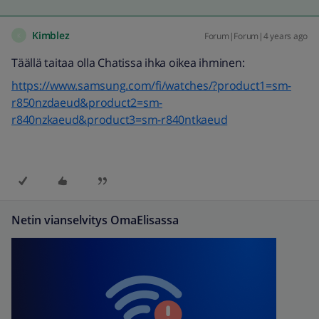
Kimblez
Forum|Forum|4 years ago
K
Täällä taitaa olla Chatissa ihka oikea ihminen:
https://www.samsung.com/fi/watches/?product1=sm-
r850nzdaeud&product2=sm-
r840nzkaeud&product3=sm-r840ntkaeud
Netin vianselvitys OmaElisassa