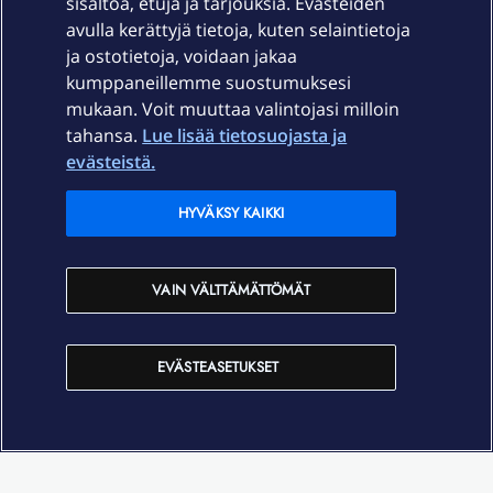
sisältöä, etuja ja tarjouksia. Evästeiden
Palvelut
avulla kerättyjä tietoja, kuten selaintietoja
ja ostotietoja, voidaan jakaa
Tuki
kumppaneillemme suostumuksesi
mukaan. Voit muuttaa valintojasi milloin
tahansa.
Lue lisää tietosuojasta ja
Ajankohtaista
evästeistä.
Elisa Oyj
HYVÄKSY KAIKKI
In English
VAIN VÄLTTÄMÄTTÖMÄT
På Svenska
EVÄSTEASETUKSET
Sopimusehdot
Tietosuoja
Saavutettavuus
Evästeasetukset
Tekijänoikeudet © 2026 Elisa Oyj.