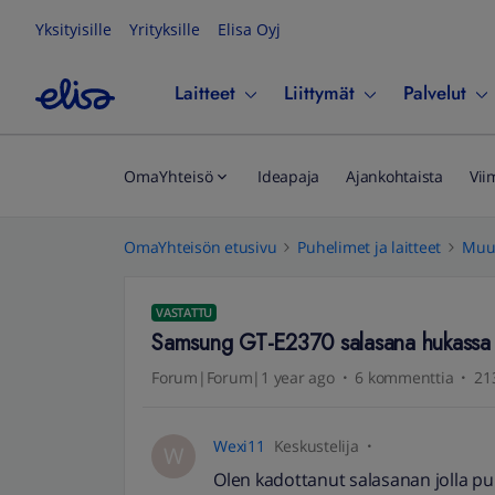
Yksityisille
Yrityksille
Elisa Oyj
Laitteet
Liittymät
Palvelut
OmaYhteisö
Ideapaja
Ajankohtaista
Vii
OmaYhteisön etusivu
Puhelimet ja laitteet
Muut
VASTATTU
Samsung GT-E2370 salasana hukassa
Forum|Forum|1 year ago
6 kommenttia
21
Wexi11
Keskustelija
W
Olen kadottanut salasanan jolla pu