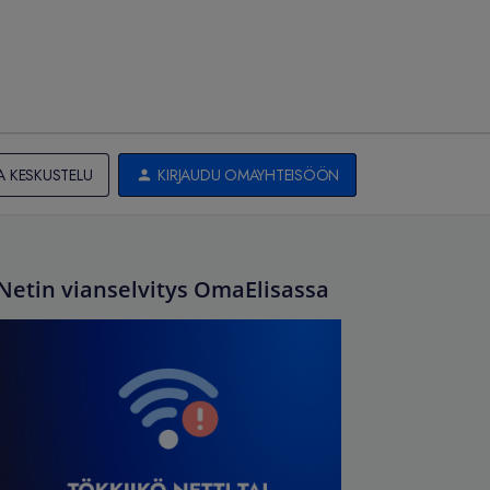
A KESKUSTELU
KIRJAUDU OMAYHTEISÖÖN
Netin vianselvitys OmaElisassa