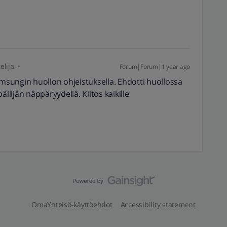
elija
Forum|Forum|1 year ago
amsungin huollon ohjeistuksella. Ehdotti huollossa
ilijän näppäryydellä. Kiitos kaikille
OmaYhteisö-käyttöehdot
Accessibility statement