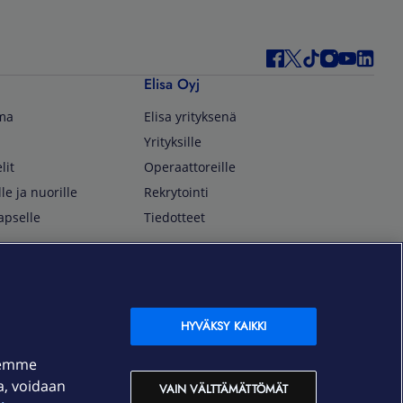
Elisa Oyj
lma
Elisa yrityksenä
Yrityksille
lit
Operaattoreille
lle ja nuorille
Rekrytointi
apselle
Tiedotteet
In English
isan asiakkaille
Customer Service
OmaElisa Self Service
HYVÄKSY KAIKKI
Moving to Finland
semme
Elisa Corporation
ja, voidaan
VAIN VÄLTTÄMÄTTÖMÄT