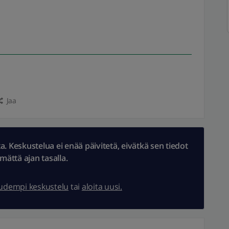
Jaa
 Keskustelua ei enää päivitetä, eivätkä sen tiedot
ämättä ajan tasalla.
uudempi keskustelu
tai
aloita uusi.