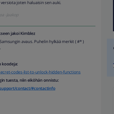
 versiota joten haluaisin sen auki.
koa -Jaakop
seen jakoi
Kimblez
 Samsungin avaus. Puhelin hylkää merkit ( #* )
.
n koodeja:
ecret-codes-list-to-unlock-hidden-functions
in tuesta, niin eiköhän onnistu:
support/contact/#contactinfo