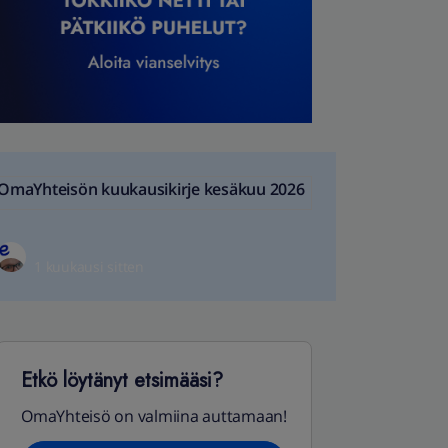
OmaYhteisön kuukausikirje kesäkuu 2026
1 kuukausi sitten
Etkö löytänyt etsimääsi?
OmaYhteisö on valmiina auttamaan!