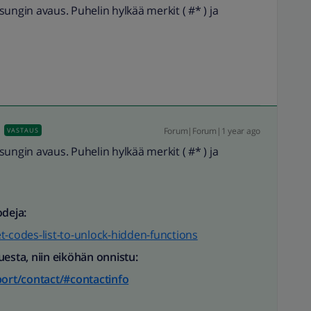
ungin avaus. Puhelin hylkää merkit ( #* ) ja
Forum|Forum|1 year ago
VASTAUS
ungin avaus. Puhelin hylkää merkit ( #* ) ja
odeja:
t-codes-list-to-unlock-hidden-functions
uesta, niin eiköhän onnistu:
ort/contact/#contactinfo