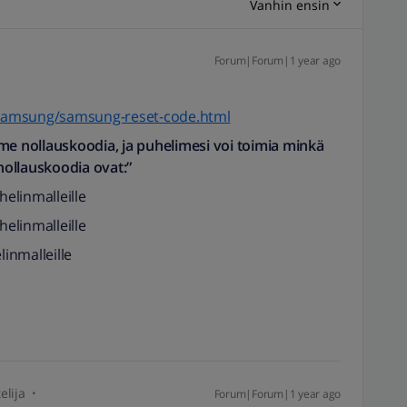
Vanhin ensin
Forum|Forum|1 year ago
samsung/samsung-reset-code.html
me nollauskoodia, ja puhelimesi voi toimia minkä
ollauskoodia ovat:”
elinmalleille
elinmalleille
inmalleille
elija
Forum|Forum|1 year ago