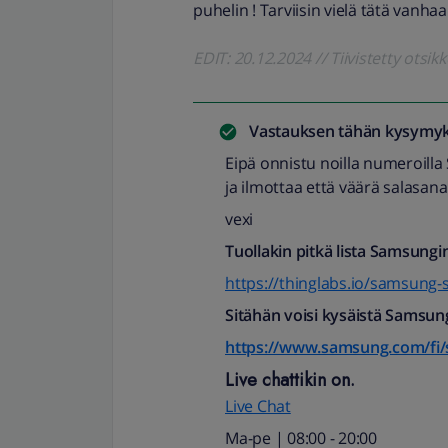
puhelin ! Tarviisin vielä tätä vanhaa
EDIT: 20.12.2024 // Tiivistetty otsik
Vastauksen tähän kysymyk
Eipä onnistu noilla numeroilla
ja ilmottaa että väärä salasana
vexi
Tuollakin pitkä lista Samsungi
https://thinglabs.io/samsung-s
Sitähän voisi kysäistä Samsung
https://www.samsung.com/fi/
Live chattikin on.
Live Chat
Ma-pe | 08:00 - 20:00