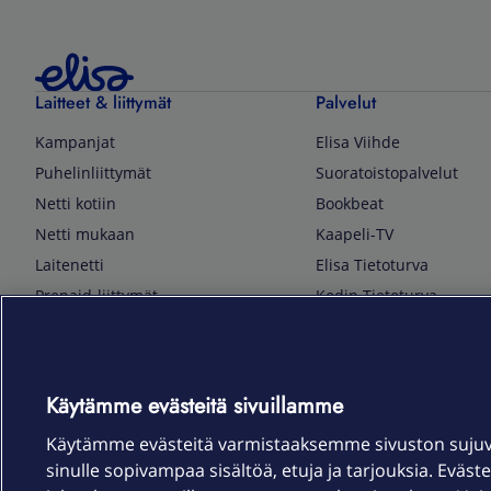
Laitteet & liittymät
Palvelut
Kampanjat
Elisa Viihde
Puhelinliittymät
Suoratoistopalvelut
Netti kotiin
Bookbeat
Netti mukaan
Kaapeli-TV
Laitenetti
Elisa Tietoturva
Prepaid-liittymät
Kodin Tietoturva
Puhelimet ja tarvikkeet
Mobiilivarmenne
Tietotekniikka
Kuka soittaa
Pelaaminen
Sähköpostipalvelu
Käytämme evästeitä sivuillamme
TV & audio
Elisa Kotiverkko
Käytämme evästeitä varmistaaksemme sivuston suju
Kodinkoneet
Elisa Pilvilinna
sinulle sopivampaa sisältöä, etuja ja tarjouksia. Eväste
Kamerat ja dronet
Elisa Laiteturva