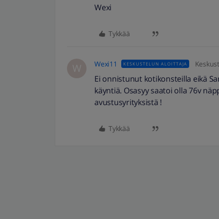
Wexi
Tykkää
Wexi11
Keskust
KESKUSTELUN ALOITTAJA
W
Ei onnistunut kotikonsteilla eikä S
käyntiä. Osasyy saatoi olla 76v näppä
avustusyrityksistä !
Tykkää