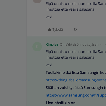
Eipä onnistu noilla numeroilla Sams
ilmottaa että väärä salasana.
vexi
Tykkää
Kimblez
OmaYhteisön luottojäsen
K
Eipä onnistu noilla numeroilla Sams
ilmottaa että väärä salasana.
vexi
Tuollakin pitkä lista Samsungin ko
https://thinglabs.io/samsung-secre
Sitähän voisi kysäistä Samsungin t
https://www.samsung.com/fi/supp
Live chattikin on.