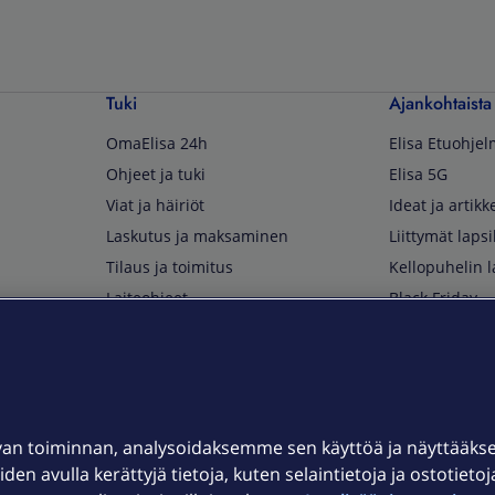
Tuki
Ajankohtaista
OmaElisa 24h
Elisa Etuohje
Ohjeet ja tuki
Elisa 5G
Viat ja häiriöt
Ideat ja artikke
Laskutus ja maksaminen
Liittymät lapsi
Tilaus ja toimitus
Kellopuhelin l
Laiteohjeet
Black Friday
Asiakaspalvelun yhteystiedot
Huippuetuja El
Soita Omagurulle
OmaYhteisö
Myymälät ja myyntipisteet
van toiminnan, analysoidaksemme sen käyttöä ja näyttääk
Kuuluvuuskartta
iden avulla kerättyjä tietoja, kuten selaintietoja ja ostotieto
Asiakastiedotteet