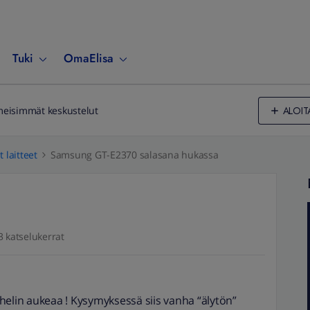
Tuki
OmaElisa
ALOIT
meisimmät keskustelut
 laitteet
Samsung GT-E2370 salasana hukassa
3 katselukerrat
helin aukeaa ! Kysymyksessä siis vanha “älytön”