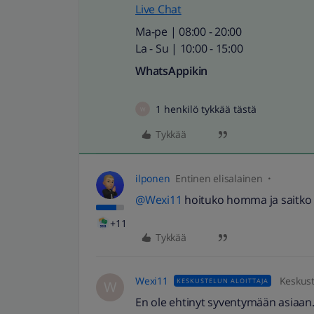
Live Chat
Ma-pe | 08:00 - 20:00
La - Su | 10:00 - 15:00
WhatsAppikin
1 henkilö tykkää tästä
W
Tykkää
ilponen
Entinen elisalainen
@Wexi11
hoituko homma ja saitko p
+11
Tykkää
Wexi11
Keskust
KESKUSTELUN ALOITTAJA
W
En ole ehtinyt syventymään asiaan. 