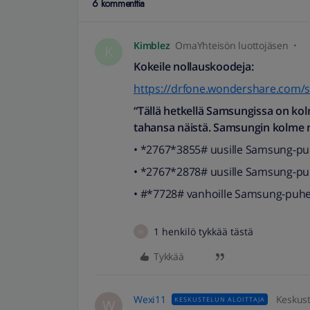
6 kommenttia
Kimblez
OmaYhteisön luottojäsen
K
Kokeile nollauskoodeja:
https://drfone.wondershare.com/
“Tällä hetkellä Samsungissa on kol
tahansa näistä. Samsungin kolme n
• *2767*3855# uusille Samsung-puh
• *2767*2878# uusille Samsung-puh
• #*7728# vanhoille Samsung-puhel
1 henkilö tykkää tästä
W
Tykkää
Wexi11
Keskust
KESKUSTELUN ALOITTAJA
W