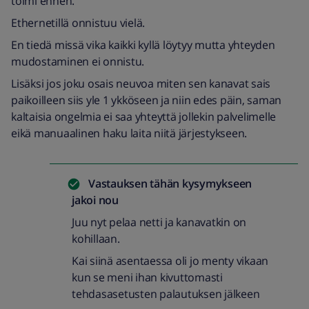
toimi ennen.
Ethernetillä onnistuu vielä.
En tiedä missä vika kaikki kyllä löytyy mutta yhteyden
mudostaminen ei onnistu.
Lisäksi jos joku osais neuvoa miten sen kanavat sais
paikoilleen siis yle 1 ykköseen ja niin edes päin, saman
kaltaisia ongelmia ei saa yhteyttä jollekin palvelimelle
eikä manuaalinen haku laita niitä järjestykseen.
Vastauksen tähän kysymykseen
jakoi
nou
Juu nyt pelaa netti ja kanavatkin on
kohillaan.
Kai siinä asentaessa oli jo menty vikaan
kun se meni ihan kivuttomasti
tehdasasetusten palautuksen jälkeen