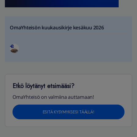
OmaYhteisön kuukausikirje kesäkuu 2026
Etkö löytänyt etsimääsi?
OmaYhteisö on valmiina auttamaan!
ESITÄ KYSYMYKSESI TÄÄLLÄ!