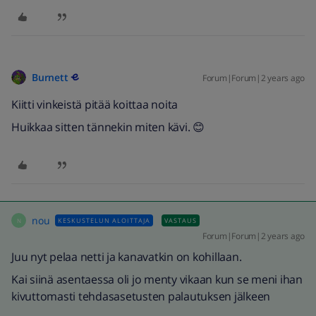
Burnett
Forum|Forum|2 years ago
Kiitti vinkeistä pitää koittaa noita
Huikkaa sitten tännekin miten kävi. 😊
nou
KESKUSTELUN ALOITTAJA
VASTAUS
N
Forum|Forum|2 years ago
Juu nyt pelaa netti ja kanavatkin on kohillaan.
Kai siinä asentaessa oli jo menty vikaan kun se meni ihan
kivuttomasti tehdasasetusten palautuksen jälkeen