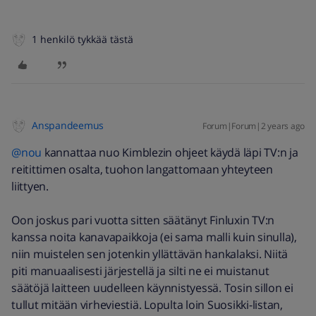
1 henkilö tykkää tästä
Anspandeemus
Forum|Forum|2 years ago
@nou
kannattaa nuo Kimblezin ohjeet käydä läpi TV:n ja
reitittimen osalta, tuohon langattomaan yhteyteen
liittyen.
Oon joskus pari vuotta sitten säätänyt Finluxin TV:n
kanssa noita kanavapaikkoja (ei sama malli kuin sinulla),
niin muistelen sen jotenkin yllättävän hankalaksi. Niitä
piti manuaalisesti järjestellä ja silti ne ei muistanut
säätöjä laitteen uudelleen käynnistyessä. Tosin sillon ei
tullut mitään virheviestiä. Lopulta loin Suosikki-listan,