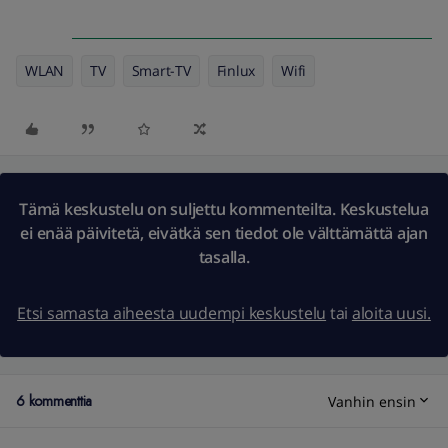
WLAN
TV
Smart-TV
Finlux
Wifi
Tämä keskustelu on suljettu kommenteilta. Keskustelua
ei enää päivitetä, eivätkä sen tiedot ole välttämättä ajan
tasalla.
Etsi samasta aiheesta uudempi keskustelu
tai
aloita uusi.
6 kommenttia
Vanhin ensin