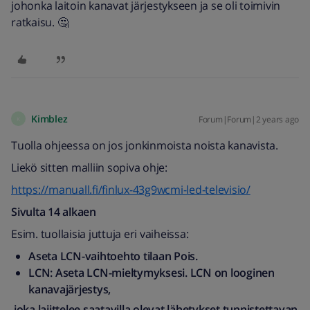
johonka laitoin kanavat järjestykseen ja se oli toimivin
ratkaisu. 🤔
Kimblez
Forum|Forum|2 years ago
K
Tuolla ohjeessa on jos jonkinmoista noista kanavista.
Liekö sitten malliin sopiva ohje:
https://manuall.fi/finlux-43g9wcmi-led-televisio/
Sivulta 14 alkaen
Esim. tuollaisia juttuja eri vaiheissa:
Aseta LCN-vaihtoehto tilaan Pois.
LCN: Aseta LCN-mieltymyksesi. LCN on looginen
kanavajärjestys,
joka lajittelee saatavilla olevat lähetykset tunnistettavan