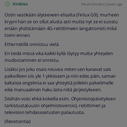
Kimblez
Forum|Forum|2 years ago
K
Ostin vastikään älyteeveen elisalta (Finlux G9), murheen
kryyni hän se on ollut alusta asti mutta nyt se ei suostu
enään yhdistämään 4G-reitittimeen langattomsti mikä
toimi ennen.
Ethernetillä onnistuu vielä.
En tiedä missä vika kaikki kyllä löytyy mutta yhteyden
mudostaminen ei onnistu.
Lisäksi jos joku osais neuvoa miten sen kanavat sais
paikoilleen siis yle 1 ykköseen ja niin edes päin, saman
kaltaisia ongelmia ei saa yhteyttä jollekin palvelimelle
eikä manuaalinen haku laita niitä järjestykseen.
Sitähän voisi ehkä kokeilla esim. Ohjemistopäivityksen
tarkistusta(uusin ohjelmistoversio), reitittimen ja
television tehdasasetusten palautusta.
(Resetointia)