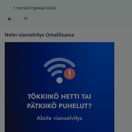
1 henkilö tykkää tästä
Netin vianselvitys OmaElisassa