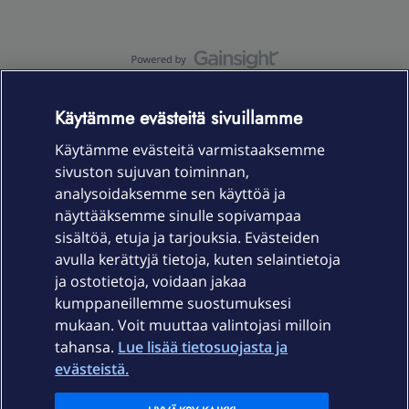
OmaYhteisö-käyttöehdot
Accessibility statement
Käytämme evästeitä sivuillamme
Käytämme evästeitä varmistaaksemme
sivuston sujuvan toiminnan,
Laitteet & liittymät
analysoidaksemme sen käyttöä ja
näyttääksemme sinulle sopivampaa
sisältöä, etuja ja tarjouksia. Evästeiden
Palvelut
avulla kerättyjä tietoja, kuten selaintietoja
ja ostotietoja, voidaan jakaa
Tuki
kumppaneillemme suostumuksesi
mukaan. Voit muuttaa valintojasi milloin
tahansa.
Lue lisää tietosuojasta ja
Ajankohtaista
evästeistä.
Elisa Oyj