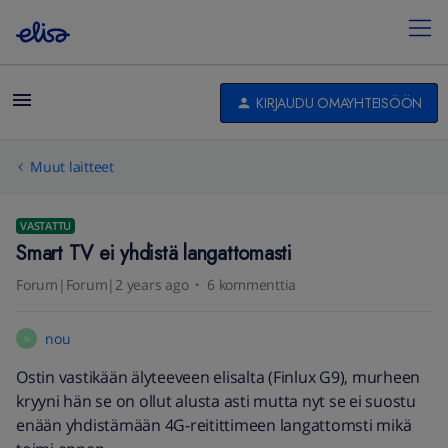
KIRJAUDU OMAYHTEISÖÖN
Muut laitteet
VASTATTU
Smart TV ei yhdistä langattomasti
Forum|Forum|2 years ago
6 kommenttia
nou
N
Ostin vastikään älyteeveen elisalta (Finlux G9), murheen
kryyni hän se on ollut alusta asti mutta nyt se ei suostu
enään yhdistämään 4G-reitittimeen langattomsti mikä