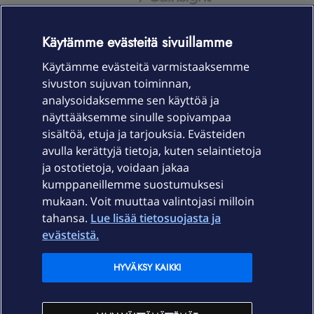
OmaYhteisö-käyttöehdot
Accessibility statement
Käytämme evästeitä sivuillamme
Käytämme evästeitä varmistaaksemme
sivuston sujuvan toiminnan,
Laitteet & liittymät
analysoidaksemme sen käyttöä ja
näyttääksemme sinulle sopivampaa
sisältöä, etuja ja tarjouksia. Evästeiden
Palvelut
avulla kerättyjä tietoja, kuten selaintietoja
ja ostotietoja, voidaan jakaa
Tuki
kumppaneillemme suostumuksesi
mukaan. Voit muuttaa valintojasi milloin
tahansa.
Lue lisää tietosuojasta ja
Ajankohtaista
evästeistä.
Elisa Oyj
HYVÄKSY KAIKKI
In English