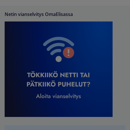
Netin vianselvitys OmaElisassa