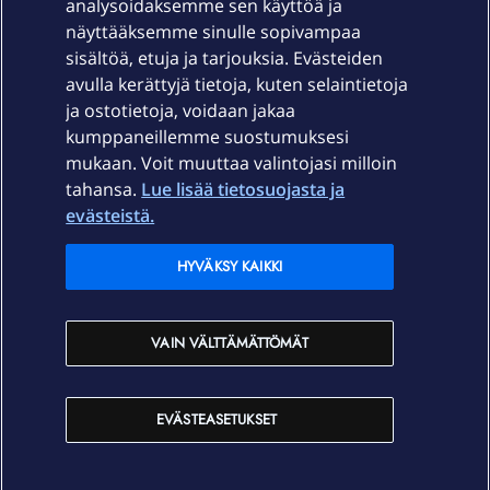
Laitteet & liittymät
analysoidaksemme sen käyttöä ja
näyttääksemme sinulle sopivampaa
sisältöä, etuja ja tarjouksia. Evästeiden
Palvelut
avulla kerättyjä tietoja, kuten selaintietoja
ja ostotietoja, voidaan jakaa
Tuki
kumppaneillemme suostumuksesi
mukaan. Voit muuttaa valintojasi milloin
tahansa.
Lue lisää tietosuojasta ja
Ajankohtaista
evästeistä.
Elisa Oyj
HYVÄKSY KAIKKI
In English
VAIN VÄLTTÄMÄTTÖMÄT
På Svenska
EVÄSTEASETUKSET
Sopimusehdot
Tietosuoja
Saavutettavuus
Evästeasetukset
Tekijänoikeudet © 2026 Elisa Oyj.