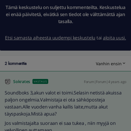
Tämä keskustelu on suljettu kommenteilta. Keskustelua
ei enää päivitetä, eivätkä sen tiedot ole välttämättä ajan
tasalla.
Etsi samasta aiheesta uudempi keskustelu
tai
aloita uusi.
2 kommenttia
Vanhin ensin
Sokrates
Forum|Forum|4 years ago
VASTAUS
Soundboks 3,akun valot ei toimi.Selasin netistä akuissa
paljon ongelmia.Valmistaja ei ota sähköposteja
vastaan.Alle vuoden vanha kallis laite,mutta akut
täyspaskoja.Mistä apua?
Jos valmistajalta suoraan ei saa tukea , niin myyjä on
velvollinen auttamaan.