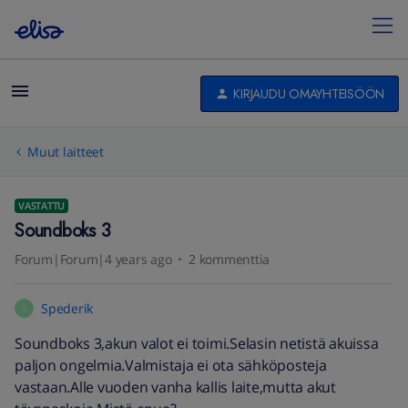
KIRJAUDU OMAYHTEISÖÖN
Muut laitteet
VASTATTU
Soundboks 3
Forum|Forum|4 years ago
2 kommenttia
Spederik
S
Soundboks 3,akun valot ei toimi.Selasin netistä akuissa
paljon ongelmia.Valmistaja ei ota sähköposteja
vastaan.Alle vuoden vanha kallis laite,mutta akut