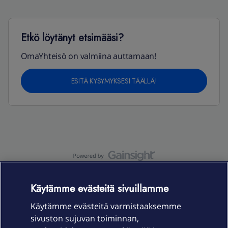
Etkö löytänyt etsimääsi?
OmaYhteisö on valmiina auttamaan!
ESITÄ KYSYMYKSESI TÄÄLLÄ!
OmaYhteisö-käyttöehdot
Accessibility statement
Käytämme evästeitä sivuillamme
Käytämme evästeitä varmistaaksemme
sivuston sujuvan toiminnan,