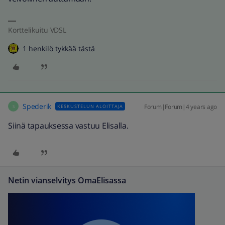
Korttelikuitu VDSL
1 henkilö tykkää tästä
Spederik
Forum|Forum|4 years ago
KESKUSTELUN ALOITTAJA
S
Siinä tapauksessa vastuu Elisalla.
Netin vianselvitys OmaElisassa