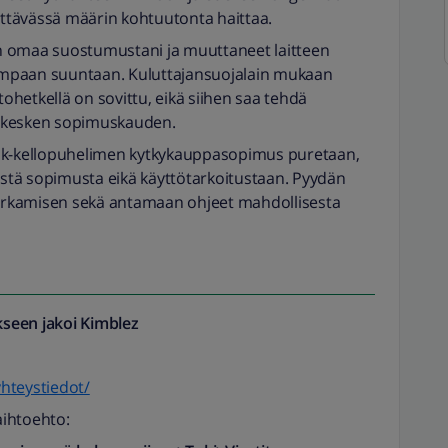
iittävässä määrin kohtuutonta haittaa.
n omaa suostumustani ja muuttaneet laitteen
mpaan suuntaan. Kuluttajansuojalain mukaan
tohetkellä on sovittu, eikä siihen saa tehdä
a kesken sopimuskauden.
alk-kellopuhelimen kytkykauppasopimus puretaan,
äistä sopimusta eikä käyttötarkoitustaan. Pyydän
rkamisen sekä antamaan ohjeet mahdollisesta
seen jakoi
Kimblez
yhteystiedot/
aihtoehto: