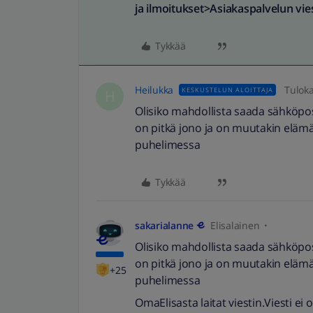
ja ilmoitukset>Asiakaspalvelun vies
Tykkää
Heilukka
Tulok
KESKUSTELUN ALOITTAJA
H
Olisiko mahdollista saada sähköpost
on pitkä jono ja on muutakin elämää
puhelimessa
Tykkää
sakarialanne
Elisalainen
Olisiko mahdollista saada sähköpost
on pitkä jono ja on muutakin elämää
+25
puhelimessa
OmaElisasta laitat viestin.Viesti ei 