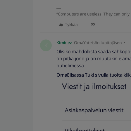
“Computers are useless. They can only 
Tykkää
Kimblez
OmaYhteisön luottojäsen
K
Olisiko mahdollista saada sähköpost
on pitkä jono ja on muutakin elämää
puhelimessa
OmaElisassa Tuki sivulla tuolta klik