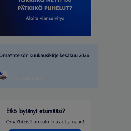
OmaYhteisön kuukausikirje kesäkuu 2026
1 kuukausi sitten
Etkö löytänyt etsimääsi?
OmaYhteisö on valmiina auttamaan!