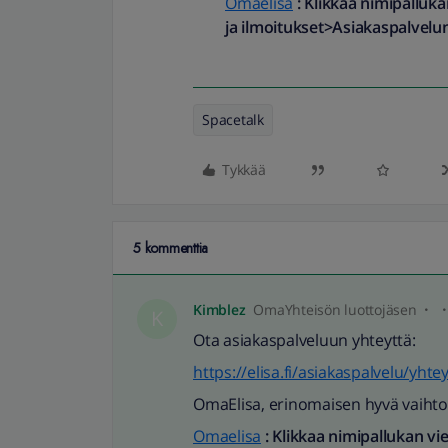
Omaelisa
: Klikkaa nimipalluk
ja ilmoitukset>Asiakaspalvelun
Spacetalk
Tykkää
5 kommenttia
Kimblez
OmaYhteisön luottojäsen
K
Ota asiakaspalveluun yhteyttä:
https://elisa.fi/asiakaspalvelu/yhte
OmaElisa, erinomaisen hyvä vaihto
Omaelisa
: Klikkaa nimipallukan vi