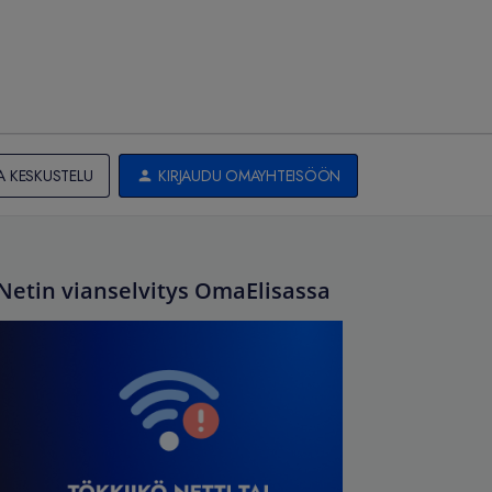
A KESKUSTELU
KIRJAUDU OMAYHTEISÖÖN
Netin vianselvitys OmaElisassa