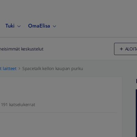
Tuki
OmaElisa
ALOIT
meisimmät keskustelut
 laitteet
Spacetalk kellon kaupan purku
191 katselukerrat