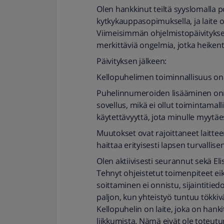
Olen hankkinut teiltä syyslomalla
kytkykauppasopimuksella, ja laite
Viimeisimmän ohjelmistopäivitykse
merkittäviä ongelmia, jotka heikentä
Päivityksen jälkeen:
Kellopuhelimen toiminnallisuus on 
Puhelinnumeroiden lisääminen onnis
sovellus, mikä ei ollut toimintamalli
käytettävyyttä, jota minulle myytäes
Muutokset ovat rajoittaneet laitt
haittaa erityisesti lapsen turvallis
Olen aktiivisesti seurannut sekä Eli
Tehnyt ohjeistetut toimenpiteet eikä
soittaminen ei onnistu, sijaintitied
paljon, kun yhteistyö tuntuu tökkiv
Kellopuhelin on laite, joka on hank
liikkumista. Nämä eivät ole toteut