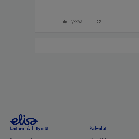
Tykkää
Laitteet & liittymät
Palvelut