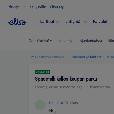
Yksityisille
Yrityksille
Elisa Oyj
Laitteet
Liittymät
Palvelut
OmaYhteisö
Ideapaja
Ajankohtaista
Vii
OmaYhteisön etusivu
Puhelimet ja laitteet
Muut
VASTATTU
Spacetalk kellon kaupan purku
Forum|Forum|8 months ago
5 kommenttia
Heilukka
Tulokas
H
Hei,