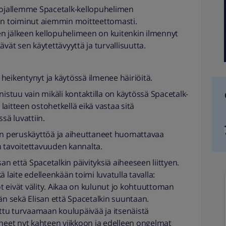
 pojallemme Spacetalk-kellopuhelimen
 on toiminut aiemmin moitteettomasti.
n jälkeen kellopuhelimeen on kuitenkin ilmennyt
vät sen käytettävyyttä ja turvallisuutta.
heikentynyt ja käytössä ilmenee häiriöitä.
tuu vain mikäli kontaktilla on käytössä Spacetalk-
 laitteen ostohetkellä eikä vastaa sitä
sä luvattiin.
een peruskäyttöä ja aiheuttaneet huomattavaa
en tavoitettavuuden kannalta.
san että Spacetalkin päivityksiä aiheeseen liittyen.
 laite edelleenkään toimi luvatulla tavalla:
ot eivät välity. Aikaa on kulunut jo kohtuuttoman
än sekä Elisan että Spacetalkin suuntaan.
ittu turvaamaan koulupäivää ja itsenäistä
uneet nyt kahteen viikkoon ja edelleen ongelmat