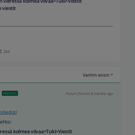
an vieressä kolmea viivaa>Tuki>Viestit
 viestit
Jaa
Vanhin ensin
Forum|Forum|8 months ago
VASTAUS
ystiedot/
ehto:
eressä kolmea viivaa>Tuki>Viestit