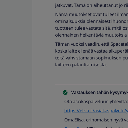
jatkuvat. Tämä on aiheuttanut jo r
Nämä muutokset ovat tulleet ilma
ominaisuuksia olennaisesti huono
tuotteen tulee vastata sitä, mitä os
olennainen heikentäviä muutoksi
Tämän vuoksi vaadin, että Spacet
koska laite ei enää vastaa alkuper
teitä vahvistamaan sopimuksen pu
laitteen palauttamisesta.
Vastauksen tähän kysymyk
Ota asiakaspalveluun yhteyttä:
https://elisa.fi/asiakaspalvelu/
OmaElisa, erinomaisen hyvä v